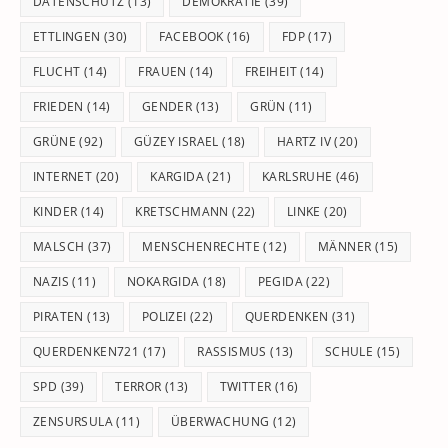
DATENSCHUTZ
(13)
DEMOKRATIE
(39)
ETTLINGEN
(30)
FACEBOOK
(16)
FDP
(17)
FLUCHT
(14)
FRAUEN
(14)
FREIHEIT
(14)
FRIEDEN
(14)
GENDER
(13)
GRÜN
(11)
GRÜNE
(92)
GÜZEY ISRAEL
(18)
HARTZ IV
(20)
INTERNET
(20)
KARGIDA
(21)
KARLSRUHE
(46)
KINDER
(14)
KRETSCHMANN
(22)
LINKE
(20)
MALSCH
(37)
MENSCHENRECHTE
(12)
MÄNNER
(15)
NAZIS
(11)
NOKARGIDA
(18)
PEGIDA
(22)
PIRATEN
(13)
POLIZEI
(22)
QUERDENKEN
(31)
QUERDENKEN721
(17)
RASSISMUS
(13)
SCHULE
(15)
SPD
(39)
TERROR
(13)
TWITTER
(16)
ZENSURSULA
(11)
ÜBERWACHUNG
(12)