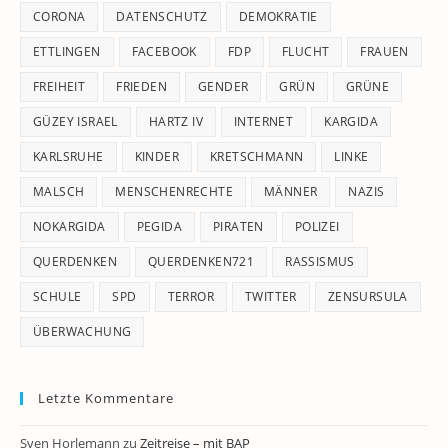
CORONA
DATENSCHUTZ
DEMOKRATIE
ETTLINGEN
FACEBOOK
FDP
FLUCHT
FRAUEN
FREIHEIT
FRIEDEN
GENDER
GRÜN
GRÜNE
GÜZEY ISRAEL
HARTZ IV
INTERNET
KARGIDA
KARLSRUHE
KINDER
KRETSCHMANN
LINKE
MALSCH
MENSCHENRECHTE
MÄNNER
NAZIS
NOKARGIDA
PEGIDA
PIRATEN
POLIZEI
QUERDENKEN
QUERDENKEN721
RASSISMUS
SCHULE
SPD
TERROR
TWITTER
ZENSURSULA
ÜBERWACHUNG
Letzte Kommentare
Sven Horlemann
zu
Zeitreise – mit BAP