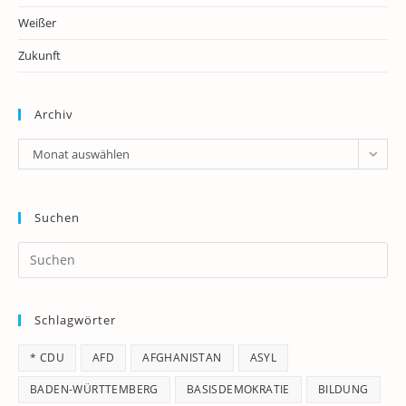
Weißer
Zukunft
Archiv
Archiv
Monat auswählen
Suchen
Pr
Es
to
Schlagwörter
clo
th
* CDU
AFD
AFGHANISTAN
ASYL
se
pan
BADEN-WÜRTTEMBERG
BASISDEMOKRATIE
BILDUNG