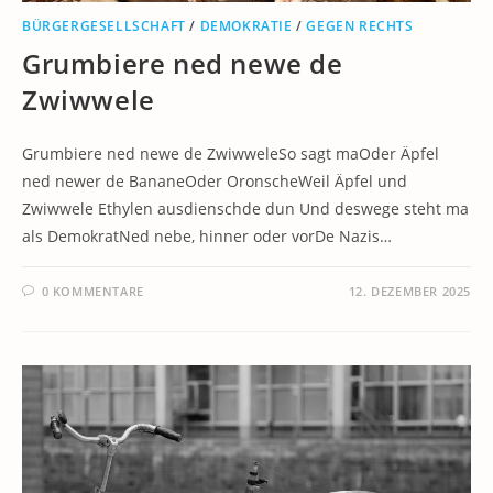
BÜRGERGESELLSCHAFT
/
DEMOKRATIE
/
GEGEN RECHTS
Grumbiere ned newe de
Zwiwwele
Grumbiere ned newe de ZwiwweleSo sagt maOder Äpfel
ned newer de BananeOder OronscheWeil Äpfel und
Zwiwwele Ethylen ausdienschde dun Und deswege steht ma
als DemokratNed nebe, hinner oder vorDe Nazis…
0 KOMMENTARE
12. DEZEMBER 2025