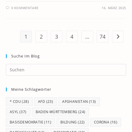
0 KOMMENTARE
16. MÄRZ 2025
1
2
3
4
…
74
Zur näc
Suche Im Blog
Pr
Es
to
Meine Schlagwörter
clo
th
* CDU
(28)
AFD
(23)
AFGHANISTAN
(13)
se
pan
ASYL
(37)
BADEN-WÜRTTEMBERG
(24)
BASISDEMOKRATIE
(11)
BILDUNG
(22)
CORONA
(16)