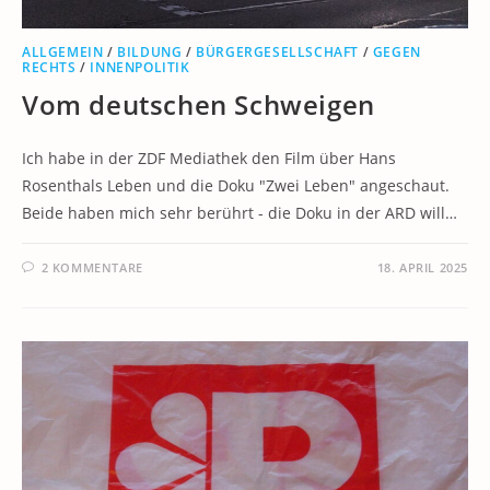
ALLGEMEIN
/
BILDUNG
/
BÜRGERGESELLSCHAFT
/
GEGEN
RECHTS
/
INNENPOLITIK
Vom deutschen Schweigen
Ich habe in der ZDF Mediathek den Film über Hans
Rosenthals Leben und die Doku "Zwei Leben" angeschaut.
Beide haben mich sehr berührt - die Doku in der ARD will…
2 KOMMENTARE
18. APRIL 2025