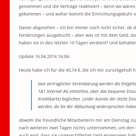
genommen und die Verträge reaktiviert – denn wo wären
gekommen – und woher kommt die Einrichtungsgebühr vo
Davon abgesehen – ich bin immer noch nicht sicher, ob d
Forderungen ausgebucht – aber was ist mit dem Geld, da
haben sie in den letzten 10 Tagen verdient? Und behalten
Update 16.04.2014 16:06:
Heute habe ich für die 45,74 €, die ich mir zurückgeholt
laut vertraglicher Vereinbarung werden die Entgelt
1&1 Internet AG entstehen, über das bequeme Einzu
Kreditkarte) beglichen. Leider konnte der letzte Ein
werden, da Sie der Abbuchung widersprochen habe
obwohl die freundliche Mitarbeiterin mir am Dienstag zug
nach weiteren zwei Tagen nichts unternommen, um den un
auch egal, dass sie ungerechtfertigt Geld eingezogen ha