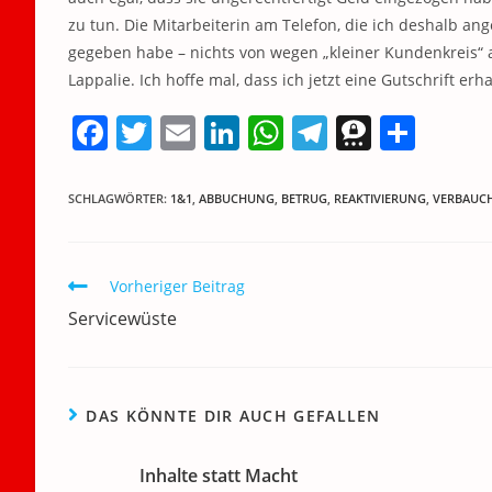
zu tun. Die Mitarbeiterin am Telefon, die ich deshalb ang
gegeben habe – nichts von wegen „kleiner Kundenkreis“ 
Lappalie. Ich hoffe mal, dass ich jetzt eine Gutschrift er
F
T
E
Li
W
T
T
T
a
w
m
n
h
el
h
ei
c
itt
ai
k
at
e
re
le
SCHLAGWÖRTER
:
1&1
,
ABBUCHUNG
,
BETRUG
,
REAKTIVIERUNG
,
VERBAUC
e
er
l
e
s
gr
e
n
b
dI
A
a
m
Weitere
Vorheriger Beitrag
o
n
p
m
a
Artikel
Servicewüste
ansehen
o
p
k
DAS KÖNNTE DIR AUCH GEFALLEN
Inhalte statt Macht