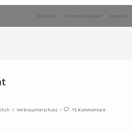
Startseite
Pressemitteilungen
Biografie
ht
Beitrags-
nlich
/
Verbraucherschutz
15 Kommentare
Kommentare: