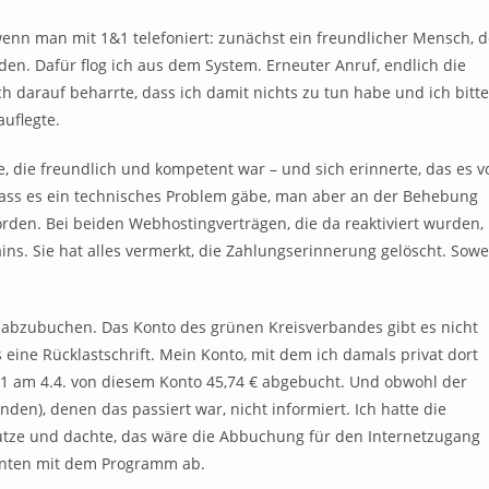
wenn man mit 1&1 telefoniert: zunächst ein freundlicher Mensch, d
inden. Dafür flog ich aus dem System. Erneuter Anruf, endlich die
ich darauf beharrte, dass ich damit nichts zu tun habe und ich bitte
auflegte.
 die freundlich und kompetent war – und sich erinnerte, das es v
dass es ein technisches Problem gäbe, man aber an der Behebung
worden. Bei beiden Webhostingverträgen, die da reaktiviert wurden,
s. Sie hat alles vermerkt, die Zahlungserinnerung gelöscht. Sowe
t abzubuchen. Das Konto des grünen Kreisverbandes gibt es nicht
ine Rücklastschrift. Mein Konto, mit dem ich damals privat dort
 1&1 am 4.4. von diesem Konto 45,74 € abgebucht. Und obwohl der
en), denen das passiert war, nicht informiert. Ich hatte die
tze und dachte, das wäre die Abbuchung für den Internetzugang
 Konten mit dem Programm ab.