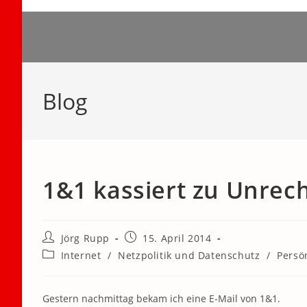
Zum
Inhalt
springen
Blog
1&1 kassiert zu Unrec
Beitrags-
Beitrag
Jörg Rupp
15. April 2014
Autor:
veröffentlicht:
Beitrags-
Internet
/
Netzpolitik und Datenschutz
/
Persö
Kategorie:
Gestern nachmittag bekam ich eine E-Mail von 1&1.