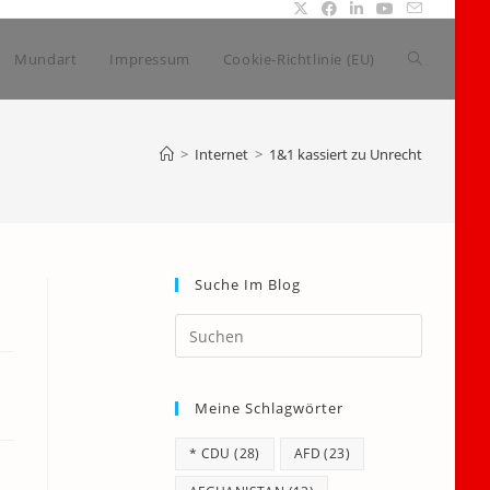
Website-
Mundart
Impressum
Cookie-Richtlinie (EU)
Suche
>
Internet
>
1&1 kassiert zu Unrecht
umschalte
Suche Im Blog
Press
Escape
to
Meine Schlagwörter
close
the
* CDU
(28)
AFD
(23)
search