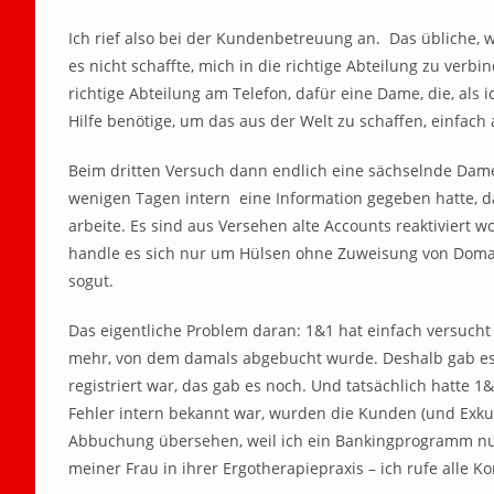
Ich rief also bei der Kundenbetreuung an. Das übliche, 
es nicht schaffte, mich in die richtige Abteilung zu verb
richtige Abteilung am Telefon, dafür eine Dame, die, als 
Hilfe benötige, um das aus der Welt zu schaffen, einfach 
Beim dritten Versuch dann endlich eine sächselnde Dame,
wenigen Tagen intern eine Information gegeben hatte, 
arbeite. Es sind aus Versehen alte Accounts reaktiviert 
handle es sich nur um Hülsen ohne Zuweisung von Domain
sogut.
Das eigentliche Problem daran: 1&1 hat einfach versuch
mehr, von dem damals abgebucht wurde. Deshalb gab es e
registriert war, das gab es noch. Und tatsächlich hatte
Fehler intern bekannt war, wurden die Kunden (und Exkund
Abbuchung übersehen, weil ich ein Bankingprogramm nu
meiner Frau in ihrer Ergotherapiepraxis – ich rufe alle