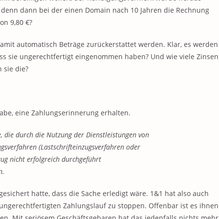
 denn dann bei der einen Domain nach 10 Jahren die Rechnung
n 9,80 €?
amit automatisch Beträge zurückerstattet werden. Klar, es werden
ss sie ungerechtfertigt eingenommen haben? Und wie viele Zinsen
 sie die?
 habe, eine Zahlungserinnerung erhalten.
e, die durch die Nutzung der Dienstleistungen von
gsverfahren (Lastschrifteinzugsverfahren oder
zug nicht erfolgreich durchgeführt
n.
esichert hatte, dass die Sache erledigt wäre. 1&1 hat also auch
gerechtfertigten Zahlungslauf zu stoppen. Offenbar ist es ihnen
ben. Mit seriösem Geschäftsgebaren hat das jedenfalls nichts mehr