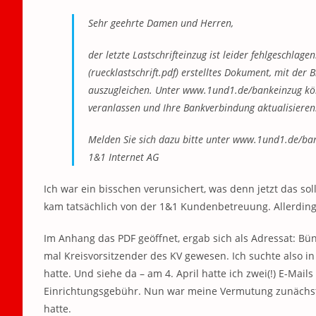
Sehr geehrte Damen und Herren,
der letzte Lastschrifteinzug ist leider fehlgeschla
(ruecklastschrift.pdf) erstelltes Dokument, mit der
auszugleichen. Unter www.1und1.de/bankeinzug könn
veranlassen und Ihre Bankverbindung aktualisieren
Melden Sie sich dazu bitte unter www.1und1.de/ba
1&1 Internet AG
Ich war ein bisschen verunsichert, was denn jetzt das s
kam tatsächlich von der 1&1 Kundenbetreuung. Allerding
Im Anhang das PDF geöffnet, ergab sich als Adressat: B
mal Kreisvorsitzender des KV gewesen. Ich suchte also 
hatte. Und siehe da – am 4. April hatte ich zwei(!) E-Ma
Einrichtungsgebühr. Nun war meine Vermutung zunächst
hatte.