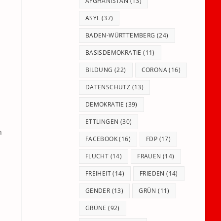
panel.
AFGHANISTAN
(13)
ASYL
(37)
BADEN-WÜRTTEMBERG
(24)
BASISDEMOKRATIE
(11)
BILDUNG
(22)
CORONA
(16)
DATENSCHUTZ
(13)
DEMOKRATIE
(39)
ETTLINGEN
(30)
n
FACEBOOK
(16)
FDP
(17)
FLUCHT
(14)
FRAUEN
(14)
FREIHEIT
(14)
FRIEDEN
(14)
GENDER
(13)
GRÜN
(11)
GRÜNE
(92)