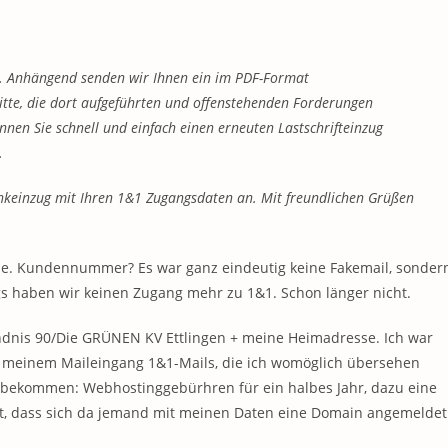
gen. Anhängend senden wir Ihnen ein im PDF-Format
 Bitte, die dort aufgeführten und offenstehenden Forderungen
en Sie schnell und einfach einen erneuten Lastschrifteinzug
.
nkeinzug mit Ihren 1&1 Zugangsdaten an. Mit freundlichen Grüßen
olle. Kundennummer? Es war ganz eindeutig keine Fakemail, sonder
s haben wir keinen Zugang mehr zu 1&1. Schon länger nicht.
ündnis 90/Die GRÜNEN KV Ettlingen + meine Heimadresse. Ich war
in meinem Maileingang 1&1-Mails, die ich womöglich übersehen
ils bekommen: Webhostinggebürhren für ein halbes Jahr, dazu eine
, dass sich da jemand mit meinen Daten eine Domain angemeldet