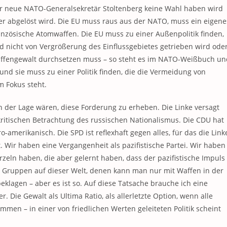
r neue NATO-Generalsekretär Stoltenberg keine Wahl haben wird
der abgelöst wird. Die EU muss raus aus der NATO, muss ein eigene
ranzösische Atomwaffen. Die EU muss zu einer Außenpolitik finden,
nd nicht von Vergrößerung des Einflussgebietes getrieben wird ode
 Waffengewalt durchsetzen muss – so steht es im NATO-Weißbuch un
 und sie muss zu einer Politik finden, die die Vermeidung von
m Fokus steht.
n der Lage wären, diese Forderung zu erheben. Die Linke versagt
 kritischen Betrachtung des russischen Nationalismus. Die CDU hat
merikanisch. Die SPD ist reflexhaft gegen alles, für das die Link
t. Wir haben eine Vergangenheit als pazifistische Partei. Wir haben
zeln haben, die aber gelernt haben, dass der pazifistische Impuls
bt Gruppen auf dieser Welt, denen kann man nur mit Waffen in der
lagen – aber es ist so. Auf diese Tatsache brauche ich eine
r. Die Gewalt als Ultima Ratio, als allerletzte Option, wenn alle
ommen – in einer von friedlichen Werten geleiteten Politik scheint