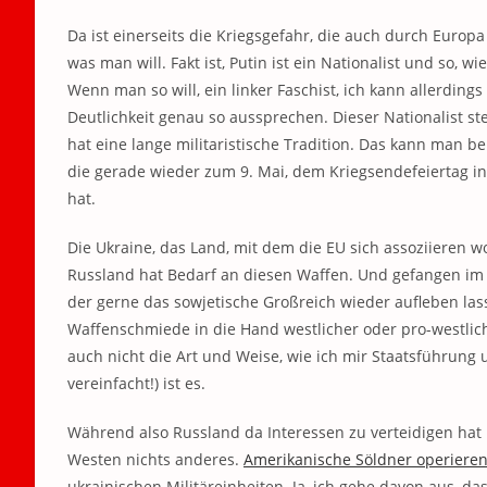
Da ist einerseits die Kriegsgefahr, die auch durch Euro
was man will. Fakt ist, Putin ist ein Nationalist und so, 
Wenn man so will, ein linker Faschist, ich kann allerding
Deutlichkeit genau so aussprechen. Dieser Nationalist st
hat eine lange militaristische Tradition. Das kann man be
die gerade wieder zum 9. Mai, dem Kriegsendefeiertag i
hat.
Die Ukraine, das Land, mit dem die EU sich assoziieren w
Russland hat Bedarf an diesen Waffen. Und gefangen im 
der gerne das sowjetische Großreich wieder aufleben la
Waffenschmiede in die Hand westlicher oder pro-westlic
auch nicht die Art und Weise, wie ich mir Staatsführung u
vereinfacht!) ist es.
Während also Russland da Interessen zu verteidigen hat 
Westen nichts anderes.
Amerikanische Söldner operieren
ukrainischen Militäreinheiten. Ja, ich gehe davon aus, d