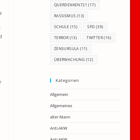
QUERDENKEN721
(17)
s
RASSISMUS
(13)
SCHULE
(15)
SPD
(39)
r
d
TERROR
(13)
TWITTER
(16)
ZENSURSULA
(11)
ÜBERWACHUNG
(12)
Kategorien
e
Allgemein
Allgemeines
alter Mann
Anti.AKW
Anti.AKW