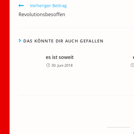
b
dI
A
a
m
Weitere
Vorheriger Beitrag
o
n
p
m
a
Artikel
Revolutionsbesoffen
ansehen
o
p
k
DAS KÖNNTE DIR AUCH GEFALLEN
es ist soweit
30. Juni 2018