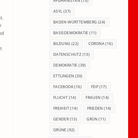
panel.
AFGHANISTAN
(13)
ASYL
(37)
t.
BADEN-WÜRTTEMBERG
(24)
r
nd
BASISDEMOKRATIE
(11)
BILDUNG
(22)
CORONA
(16)
t
DATENSCHUTZ
(13)
DEMOKRATIE
(39)
ETTLINGEN
(30)
,
FACEBOOK
(16)
FDP
(17)
FLUCHT
(14)
FRAUEN
(14)
FREIHEIT
(14)
FRIEDEN
(14)
GENDER
(13)
GRÜN
(11)
GRÜNE
(92)