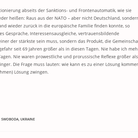
ionierung abseits der Sanktions- und Frontenautomatik, wie sie
ieder heißen: Raus aus der NATO – aber nicht Deutschland, sonder
d wieder zurück in die europäische Familie finden konnte, so
es Gespräche, Interessensausgleiche, vertrauensbildende
iner der stärkste sein muss, sondern das Produkt, die Gemeinscha
gefahr seit 69 Jahren größer als in diesen Tagen. Nie habe ich meh
 Tagen. Nie waren prowestliche und prorussische Reflexe größer als
eringer. Die Frage muss lauten: wie kann es zu einer Lösung komme
nehmen) Lösung zwingen.
,
SWOBODA
,
UKRAINE