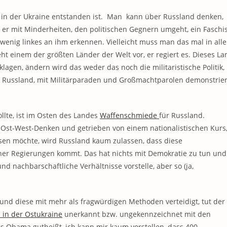
pa in der Ukraine entstanden ist. Man kann über Russland denken,
wie er mit Minderheiten, den politischen Gegnern umgeht, ein Faschis
s wenig linkes an ihm erkennen. Vielleicht muss man das mal in alle
eht einem der größten Länder der Welt vor, er regiert es. Dieses La
klagen, ändern wird das weder das noch die militaristische Politik,
n Russland, mit Militärparaden und Großmachtparolen demonstrier
ollte, ist im Osten des Landes
Waffenschmiede
für Russland.
Ost-West-Denken und getrieben von einem nationalistischen Kurs
ssen möchte, wird Russland kaum zulassen, dass diese
her Regierungen kommt. Das hat nichts mit Demokratie zu tun und
nd nachbarschaftliche Verhältnisse vorstelle, aber so (ja,
und diese mit mehr als fragwürdigen Methoden verteidigt, tut der
 in der Ostukraine
unerkannt bzw. ungekennzeichnet mit den
ass Obama gutheißt, ich kann mir kaum vorstellen, dass 400