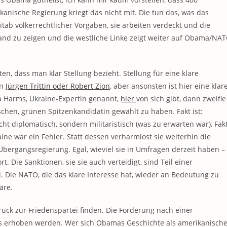
anische Regierung kriegt das nicht mit. Die tun das, was das
itab völkerrechtlicher Vorgaben, sie arbeiten verdeckt und die
land zu zeigen und die westliche Linke zeigt weiter auf Obama/NAT
en, dass man klar Stellung bezieht. Stellung für eine klare
on
Jürgen Trittin oder Robert Zion
, aber ansonsten ist hier eine klar
a Harms, Ukraine-Expertin genannt,
hier
von sich gibt, dann zweifle
tschen, grünen Spitzenkandidatin gewählt zu haben. Fakt ist:
icht diplomatisch, sondern militaristisch (was zu erwarten war), Fak
e war ein Fehler. Statt dessen verharmlost sie weiterhin die
Übergangsregierung. Egal, wieviel sie in Umfragen derzeit haben –
t. Die Sanktionen, sie sie auch verteidigt, sind Teil einer
. Die NATO, die das klare Interesse hat, wieder an Bedeutung zu
äre.
ück zur Friedenspartei finden. Die Forderung nach einer
s erhoben werden. Wer sich Obamas Geschichte als amerikanische