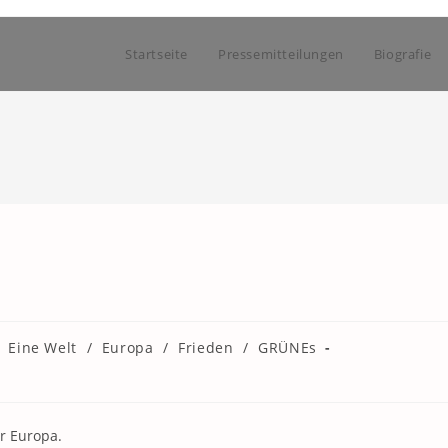
Startseite
Pressemitteilungen
Biografie
Eine Welt
/
Europa
/
Frieden
/
GRÜNEs
ür Europa.