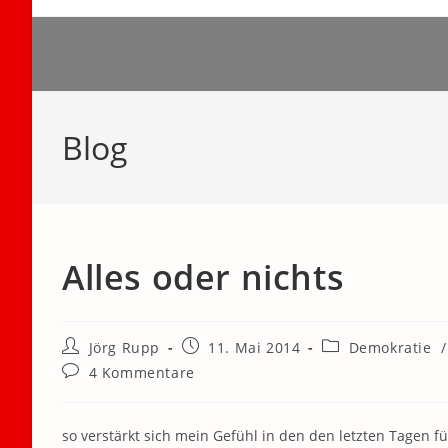
Zum
Inhalt
springen
Blog
Alles oder nichts
Beitrags-
Beitrag
Beitrags-
Jörg Rupp
11. Mai 2014
Demokratie
/
Autor:
veröffentlicht:
Kategorie:
Beitrags-
4 Kommentare
Kommentare:
so verstärkt sich mein Gefühl in den den letzten Tagen f