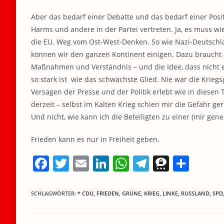
Aber das bedarf einer Debatte und das bedarf einer Posit
Harms und andere in der Partei vertreten. Ja, es muss w
die EU. Weg vom Ost-West-Denken. So wie Nazi-Deutschlan
können wir den ganzen Kontinent einigen. Dazu braucht 
Maßnahmen und Verständnis – und die Idee, dass nicht e
so stark ist wie das schwächste Glied. Nie war die Kriegs
Versagen der Presse und der Politik erlebt wie in diesen
derzeit – selbst im Kalten Krieg schien mir die Gefahr g
Und nicht, wie kann ich die Beteiligten zu einer (mir ge
Frieden kann es nur in Freiheit geben.
F
T
E
Li
W
T
T
T
a
w
m
n
h
el
h
ei
c
itt
ai
k
at
e
re
le
SCHLAGWÖRTER
:
* CDU
,
FRIEDEN
,
GRÜNE
,
KRIEG
,
LINKE
,
RUSSLAND
,
SPD
e
er
l
e
s
gr
e
n