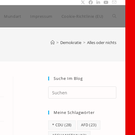
Website-
Mundart
Impressum
Cookie-Richtlinie (EU)
Suche
>
Demokratie
>
Alles oder nichts
umschalte
Suche Im Blog
Press
Escape
to
Meine Schlagwörter
close
the
* CDU
(28)
AFD
(23)
search