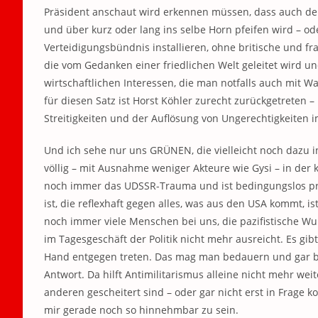
Präsident anschaut wird erkennen müssen, dass auch de
und über kurz oder lang ins selbe Horn pfeifen wird – o
Verteidigungsbündnis installieren, ohne britische und f
die vom Gedanken einer friedlichen Welt geleitet wird u
wirtschaftlichen Interessen, die man notfalls auch mit
für diesen Satz ist Horst Köhler zurecht zurückgetreten –
Streitigkeiten und der Auflösung von Ungerechtigkeiten i
Und ich sehe nur uns GRÜNEN, die vielleicht noch dazu i
völlig – mit Ausnahme weniger Akteure wie Gysi – in der
noch immer das UDSSR-Trauma und ist bedingungslos pro-a
ist, die reflexhaft gegen alles, was aus den USA kommt, is
noch immer viele Menschen bei uns, die pazifistische Wur
im Tagesgeschäft der Politik nicht mehr ausreicht. Es gi
Hand entgegen treten. Das mag man bedauern und gar bek
Antwort. Da hilft Antimilitarismus alleine nicht mehr weite
anderen gescheitert sind – oder gar nicht erst in Frage k
mir gerade noch so hinnehmbar zu sein.