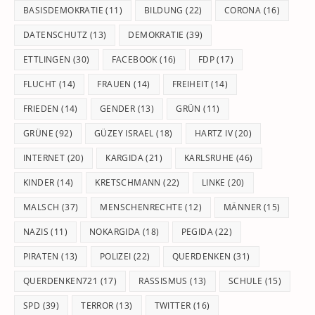
BASISDEMOKRATIE
(11)
BILDUNG
(22)
CORONA
(16)
DATENSCHUTZ
(13)
DEMOKRATIE
(39)
ETTLINGEN
(30)
FACEBOOK
(16)
FDP
(17)
FLUCHT
(14)
FRAUEN
(14)
FREIHEIT
(14)
FRIEDEN
(14)
GENDER
(13)
GRÜN
(11)
GRÜNE
(92)
GÜZEY ISRAEL
(18)
HARTZ IV
(20)
INTERNET
(20)
KARGIDA
(21)
KARLSRUHE
(46)
KINDER
(14)
KRETSCHMANN
(22)
LINKE
(20)
MALSCH
(37)
MENSCHENRECHTE
(12)
MÄNNER
(15)
NAZIS
(11)
NOKARGIDA
(18)
PEGIDA
(22)
PIRATEN
(13)
POLIZEI
(22)
QUERDENKEN
(31)
QUERDENKEN721
(17)
RASSISMUS
(13)
SCHULE
(15)
SPD
(39)
TERROR
(13)
TWITTER
(16)