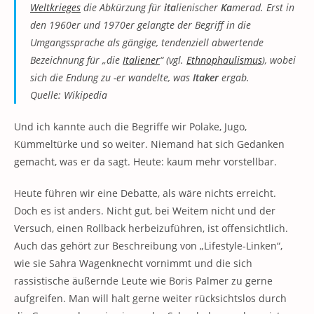
Weltkrieges
die Abkürzung für
ita
lienischer
Ka
merad
. Erst in
den 1960er und 1970er gelangte der Begriff in die
Umgangssprache als gängige, tendenziell abwertende
Bezeichnung für
„die
Italiener
“
(vgl.
Ethnophaulismus
), wobei
sich die Endung zu
-er
wandelte, was
Itaker
ergab.
Quelle: Wikipedia
Und ich kannte auch die Begriffe wir Polake, Jugo,
Kümmeltürke und so weiter. Niemand hat sich Gedanken
gemacht, was er da sagt. Heute: kaum mehr vorstellbar.
Heute führen wir eine Debatte, als wäre nichts erreicht.
Doch es ist anders. Nicht gut, bei Weitem nicht und der
Versuch, einen Rollback herbeizuführen, ist offensichtlich.
Auch das gehört zur Beschreibung von „Lifestyle-Linken“,
wie sie Sahra Wagenknecht vornimmt und die sich
rassistische äußernde Leute wie Boris Palmer zu gerne
aufgreifen. Man will halt gerne weiter rücksichtslos durch