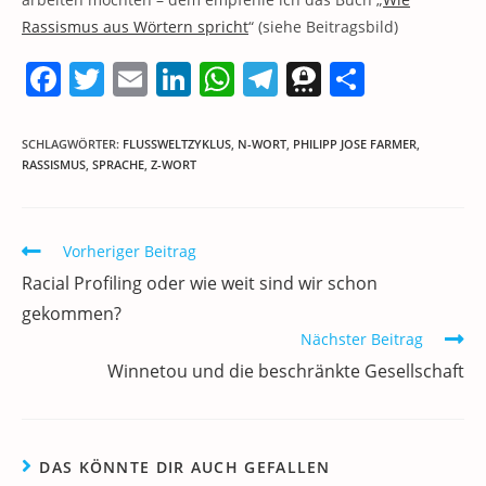
Rassismus aus Wörtern spricht
“ (siehe Beitragsbild)
F
T
E
Li
W
T
T
T
a
w
m
n
h
el
h
ei
c
itt
ai
k
at
e
re
le
SCHLAGWÖRTER
:
FLUSSWELTZYKLUS
,
N-WORT
,
PHILIPP JOSE FARMER
,
RASSISMUS
,
SPRACHE
,
Z-WORT
e
er
l
e
s
gr
e
n
b
dI
A
a
m
o
n
p
m
a
Weitere
Vorheriger Beitrag
Artikel
o
p
Racial Profiling oder wie weit sind wir schon
ansehen
k
gekommen?
Nächster Beitrag
Winnetou und die beschränkte Gesellschaft
DAS KÖNNTE DIR AUCH GEFALLEN