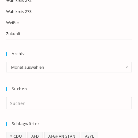
Wahlkreis 272
Wahlkreis 273
Weißer
Zukunft
Archiv
Archiv
Monat auswählen
Suchen
Pr
Es
to
Schlagwörter
clo
th
* CDU
AFD
AFGHANISTAN
ASYL