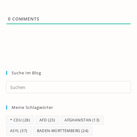
0
COMMENTS
Suche Im Blog
Pr
Es
to
Meine Schlagwörter
clo
th
* CDU
(28)
AFD
(23)
AFGHANISTAN
(13)
se
pan
ASYL
(37)
BADEN-WÜRTTEMBERG
(24)