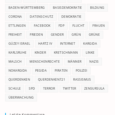
se
pan
BADEN-WÜRTTEMBERG
BASISDEMOKRATIE
BILDUNG
CORONA
DATENSCHUTZ
DEMOKRATIE
ETTLINGEN
FACEBOOK
FDP
FLUCHT
FRAUEN
FREIHEIT
FRIEDEN
GENDER
GRÜN
GRÜNE
GÜZEY ISRAEL
HARTZ IV
INTERNET
KARGIDA
KARLSRUHE
KINDER
KRETSCHMANN
LINKE
MALSCH
MENSCHENRECHTE
MÄNNER
NAZIS
NOKARGIDA
PEGIDA
PIRATEN
POLIZEI
QUERDENKEN
QUERDENKEN721
RASSISMUS
SCHULE
SPD
TERROR
TWITTER
ZENSURSULA
ÜBERWACHUNG
Letzte Kommentare