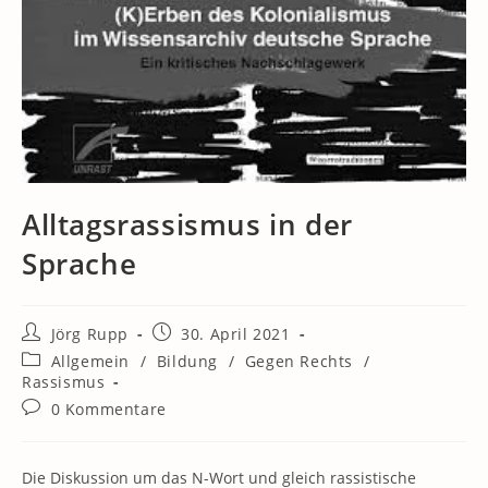
Alltagsrassismus in der
Sprache
Beitrags-
Beitrag
Jörg Rupp
30. April 2021
Autor:
veröffentlicht:
Beitrags-
Allgemein
/
Bildung
/
Gegen Rechts
/
Kategorie:
Rassismus
Beitrags-
0 Kommentare
Kommentare:
Die Diskussion um das N-Wort und gleich rassistische