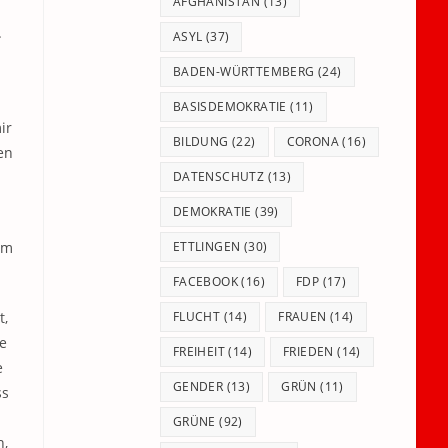
panel.
AFGHANISTAN
(13)
.
ASYL
(37)
BADEN-WÜRTTEMBERG
(24)
BASISDEMOKRATIE
(11)
ir
BILDUNG
(22)
CORONA
(16)
en
DATENSCHUTZ
(13)
DEMOKRATIE
(39)
im
ETTLINGEN
(30)
FACEBOOK
(16)
FDP
(17)
t,
FLUCHT
(14)
FRAUEN
(14)
e
FREIHEIT
(14)
FRIEDEN
(14)
e
GENDER
(13)
GRÜN
(11)
ss
GRÜNE
(92)
n,