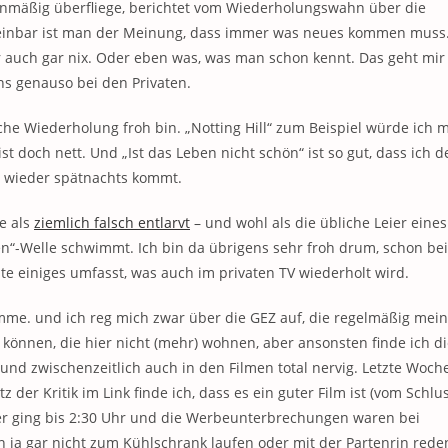
lenmäßig überfliege, berichtet vom Wiederholungswahn über die
cheinbar ist man der Meinung, dass immer was neues kommen muss
 auch gar nix. Oder eben was, was man schon kennt. Das geht mir
s genauso bei den Privaten.
he Wiederholung froh bin. „Notting Hill“ zum Beispiel würde ich m
t doch nett. Und „Ist das Leben nicht schön“ ist so gut, dass ich d
 wieder spätnachts kommt.
e als
ziemlich falsch entlarvt
– und wohl als die übliche Leier eines
en“-Welle schwimmt. Ich bin da übrigens sehr froh drum, schon be
iste einiges umfasst, was auch im privaten TV wiederholt wird.
me. und ich reg mich zwar über die GEZ auf, die regelmäßig mein
önnen, die hier nicht (mehr) wohnen, aber ansonsten finde ich di
und zwischenzeitlich auch in den Filmen total nervig. Letzte Woch
z der Kritik im Link finde ich, dass es ein guter Film ist (vom Schlu
Der ging bis 2:30 Uhr und die Werbeunterbrechungen waren bei
n ja gar nicht zum Kühlschrank laufen oder mit der Partenrin rede