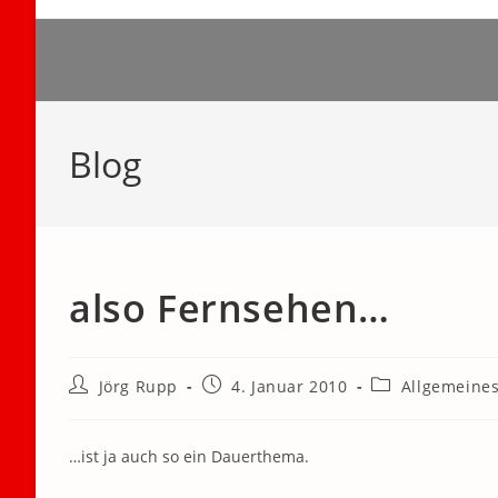
Zum
Inhalt
springen
Blog
also Fernsehen…
Beitrags-
Beitrag
Beitrags-
Jörg Rupp
4. Januar 2010
Allgemeine
Autor:
veröffentlicht:
Kategorie:
…ist ja auch so ein Dauerthema.