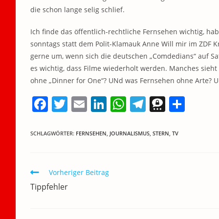
die schon lange selig schlief.
Ich finde das öffentlich-rechtliche Fernsehen wichtig, hab
sonntags statt dem Polit-Klamauk Anne Will mir im ZDF K
gerne um, wenn sich die deutschen „Comdedians“ auf Sat
es wichtig, dass Filme wiederholt werden. Manches sieht 
ohne „Dinner for One“? UNd was Fernsehen ohne Arte? Un
F
T
E
Li
W
T
T
T
a
w
m
n
h
el
h
ei
c
itt
ai
k
at
e
re
le
SCHLAGWÖRTER
:
FERNSEHEN
,
JOURNALISMUS
,
STERN
,
TV
e
er
l
e
s
gr
e
n
b
dI
A
a
m
Weitere
Vorheriger Beitrag
o
n
p
m
a
Artikel
Tippfehler
ansehen
o
p
k