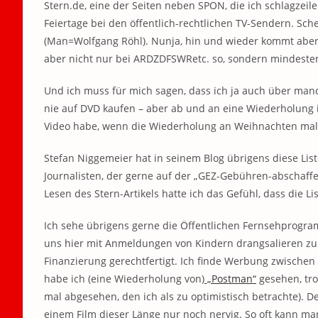
Stern.de, eine der Seiten neben SPON, die ich schlagzei
Feiertage bei den öffentlich-rechtlichen TV-Sendern. S
(Man=Wolfgang Röhl). Nunja, hin und wieder kommt aber
aber nicht nur bei ARDZDFSWRetc. so, sondern mindesten
Und ich muss für mich sagen, dass ich ja auch über manc
nie auf DVD kaufen – aber ab und an eine Wiederholung is
Video habe, wenn die Wiederholung an Weihnachten mal
Stefan Niggemeier hat in seinem Blog übrigens diese List
Journalisten, der gerne auf der „GEZ-Gebühren-abschaff
Lesen des Stern-Artikels hatte ich das Gefühl, dass die L
Ich sehe übrigens gerne die Öffentlichen Fernsehprogram
uns hier mit Anmeldungen von Kindern drangsalieren zu k
Finanzierung gerechtfertigt. Ich finde Werbung zwischen 
habe ich (eine Wiederholung von)
„Postman“
gesehen, trot
mal abgesehen, den ich als zu optimistisch betrachte). 
einem Film dieser Länge nur noch nervig. So oft kann ma