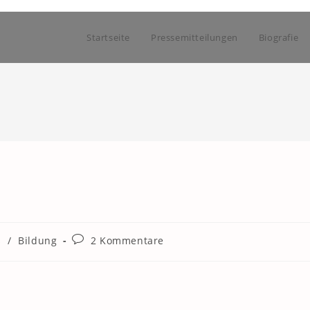
Startseite
Pressemitteilungen
Biografie
Beitrags-
s
/
Bildung
2 Kommentare
Kommentare: