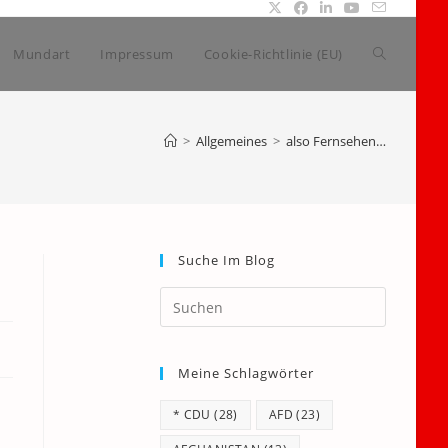
Website-
Mundart
Impressum
Cookie-Richtlinie (EU)
Suche
>
Allgemeines
>
also Fernsehen…
umschalte
Suche Im Blog
Press
Escape
to
Meine Schlagwörter
close
the
* CDU
(28)
AFD
(23)
search