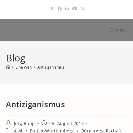
Zum
Inhalt
springen
Menü
Blog
>
Eine Welt
>
Antiziganismus
Antiziganismus
Beitrags-
Beitrag
Jörg Rupp
25. August 2013
Autor:
veröffentlicht:
Beitrags-
Asyl
/
Baden-Württemberg
/
Bürgergesellschaft