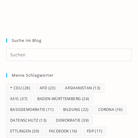
Suche Im Blog
Pr
Es
to
Meine Schlagwörter
clo
th
* CDU
(28)
AFD
(23)
AFGHANISTAN
(13)
se
pan
ASYL
(37)
BADEN-WÜRTTEMBERG
(24)
BASISDEMOKRATIE
(11)
BILDUNG
(22)
CORONA
(16)
DATENSCHUTZ
(13)
DEMOKRATIE
(39)
ETTLINGEN
(30)
FACEBOOK
(16)
FDP
(17)