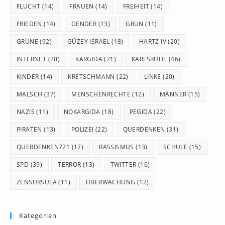
FLUCHT
(14)
FRAUEN
(14)
FREIHEIT
(14)
FRIEDEN
(14)
GENDER
(13)
GRÜN
(11)
GRÜNE
(92)
GÜZEY ISRAEL
(18)
HARTZ IV
(20)
INTERNET
(20)
KARGIDA
(21)
KARLSRUHE
(46)
KINDER
(14)
KRETSCHMANN
(22)
LINKE
(20)
MALSCH
(37)
MENSCHENRECHTE
(12)
MÄNNER
(15)
NAZIS
(11)
NOKARGIDA
(18)
PEGIDA
(22)
PIRATEN
(13)
POLIZEI
(22)
QUERDENKEN
(31)
QUERDENKEN721
(17)
RASSISMUS
(13)
SCHULE
(15)
SPD
(39)
TERROR
(13)
TWITTER
(16)
ZENSURSULA
(11)
ÜBERWACHUNG
(12)
Kategorien