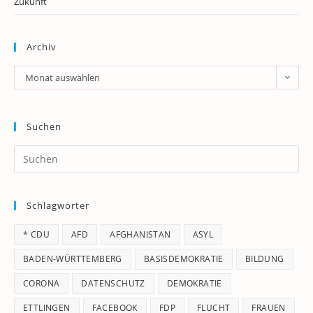
Zukunft
Archiv
Archiv
Monat auswählen
Suchen
Pr
Es
to
Schlagwörter
clo
th
* CDU
AFD
AFGHANISTAN
ASYL
se
pan
BADEN-WÜRTTEMBERG
BASISDEMOKRATIE
BILDUNG
CORONA
DATENSCHUTZ
DEMOKRATIE
ETTLINGEN
FACEBOOK
FDP
FLUCHT
FRAUEN