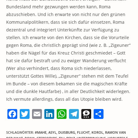
Bundesland mehr gezwungen werden kann, Roma
abzuschieben. Und ich erwarte von nicht nur den grünen
Kommunalpolitikern, dass sie sich dafür einsetzen, Roma
dezentral und integriert Unterkünfte zur Verfügung zu
stellen. Ich erwarte von den Kirchen, dass sie die Vorurteile
gegen Roma, die christlich geprägt sind (wie z. B. „Zigeuner“
haben die Nägel für das Kreuz Christi geschmiedet – Gott
hat sie dafür bestraft und zu ewiger Wanderung verflucht
(Wer also verhindert, dass Roma sich niederlassen,
unterstützt Gottes Wille), „Zigeuner“ stehen mit dem Teufel
im Bunde – von diesem bekamen sie die magischen Kräfte
und die dunkle Hautfarbe) , in aller Deutlichkeit widerlegen.
Ich vermute allerdings, dass all das Utopie bleiben wird.
F
T
E
Li
W
T
T
T
a
w
m
n
h
el
h
ei
c
itt
ai
k
at
e
re
le
SCHLAGWÖRTER
:
#MAHE
,
ASYL
,
DUISBURG
,
FLUCHT
,
KOROL
,
RAMON VAN