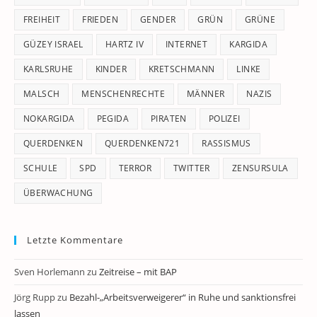
FREIHEIT
FRIEDEN
GENDER
GRÜN
GRÜNE
GÜZEY ISRAEL
HARTZ IV
INTERNET
KARGIDA
KARLSRUHE
KINDER
KRETSCHMANN
LINKE
MALSCH
MENSCHENRECHTE
MÄNNER
NAZIS
NOKARGIDA
PEGIDA
PIRATEN
POLIZEI
QUERDENKEN
QUERDENKEN721
RASSISMUS
SCHULE
SPD
TERROR
TWITTER
ZENSURSULA
ÜBERWACHUNG
Letzte Kommentare
Sven Horlemann
zu
Zeitreise – mit BAP
Jörg Rupp
zu
Bezahl-„Arbeitsverweigerer“ in Ruhe und sanktionsfrei
lassen