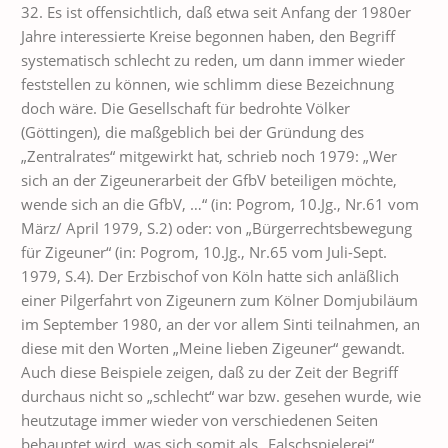
32. Es ist offensichtlich, daß etwa seit Anfang der 1980er
Jahre interessierte Kreise begonnen haben, den Begriff
systematisch schlecht zu reden, um dann immer wieder
feststellen zu können, wie schlimm diese Bezeichnung
doch wäre. Die Gesellschaft für bedrohte Völker
(Göttingen), die maßgeblich bei der Gründung des
„Zentralrates“ mitgewirkt hat, schrieb noch 1979: „Wer
sich an der Zigeunerarbeit der GfbV beteiligen möchte,
wende sich an die GfbV, …“ (in: Pogrom, 10.Jg., Nr.61 vom
März/ April 1979, S.2) oder: von „Bürgerrechtsbewegung
für Zigeuner“ (in: Pogrom, 10.Jg., Nr.65 vom Juli-Sept.
1979, S.4). Der Erzbischof von Köln hatte sich anläßlich
einer Pilgerfahrt von Zigeunern zum Kölner Domjubiläum
im September 1980, an der vor allem Sinti teilnahmen, an
diese mit den Worten „Meine lieben Zigeuner“ gewandt.
Auch diese Beispiele zeigen, daß zu der Zeit der Begriff
durchaus nicht so „schlecht“ war bzw. gesehen wurde, wie
heutzutage immer wieder von verschiedenen Seiten
behauptet wird, was sich somit als „Falschspielerei“