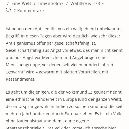
Kategorie:
/
Eine Welt
/
Innenpolitik
/
Wahlkreis 273
Beitrags-
2 Kommentare
Kommentare:
ist neben dem Antisemitismus ein weitgehend unbekannter
Begriff. In diesen Tagen aber wird deutlich, wie sehr dieser
Antiziganismus offenbar gesellschaftsfähig ist.
Gesellschaftsfähig aus Angst vor etwas, das man nicht kennt
und aus Angst vor Menschen und Angehörigen einer
Menschengruppe, vor denen seit vielen hundert Jahren
„gewarnt“ wird – gewarnt mit platten Vorurteilen, mit
Ressentiments.
Es geht um diejenigen, die der Volksmund „Zigeuner“ nennt,
eine ethnische Minderheit in Europa (und der ganzen Welt),
deren Ursprünge wohl in Indien zu suchen sind und die seit
mehren Jahrhunderten durch Europa ziehen. Es ist ein Volk
ohne Nationalstaat und damit ohne eigene
Staatsangehörigkeit. Das Volk der Roma (ich spreche hier