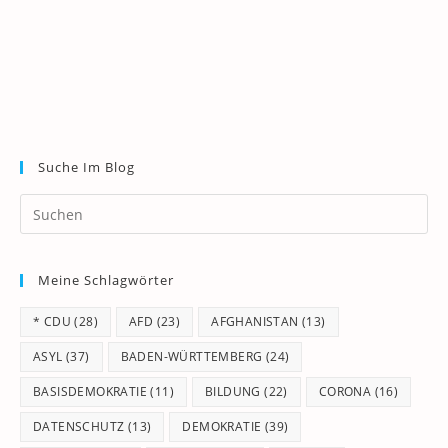
Suche Im Blog
Pr
Es
to
Meine Schlagwörter
clo
th
* CDU
(28)
AFD
(23)
AFGHANISTAN
(13)
se
pan
ASYL
(37)
BADEN-WÜRTTEMBERG
(24)
BASISDEMOKRATIE
(11)
BILDUNG
(22)
CORONA
(16)
DATENSCHUTZ
(13)
DEMOKRATIE
(39)