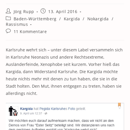
Beitrags-
Beitrag
Jörg Rupp
13. April 2016
Autor:
veröffentlicht:
Beitrags-
Baden-Württemberg
/
Kargida
/
Nokargida
/
Kategorie:
Rassismus
Beitrags-
11 Kommentare
Kommentare:
Karlsruhe wehrt sich – unter diesem Label versammeln sich
in Karlsruhe Neonazis und andere Rechtsextreme,
Ausländerfeinde, Xenophobe seit kurzem. Vorher hieß das
Kargida, dann Widerstand Karlsruhe. Die Kargida möchte
heute nichts mehr mit denen zu tun haben, die sie in die
Stadt holten. Den Mut, ihnen entgegen zu treten, haben sie
allerdings nicht.