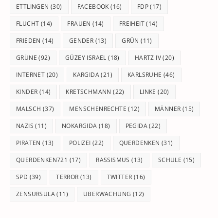
ETTLINGEN
(30)
FACEBOOK
(16)
FDP
(17)
FLUCHT
(14)
FRAUEN
(14)
FREIHEIT
(14)
FRIEDEN
(14)
GENDER
(13)
GRÜN
(11)
GRÜNE
(92)
GÜZEY ISRAEL
(18)
HARTZ IV
(20)
INTERNET
(20)
KARGIDA
(21)
KARLSRUHE
(46)
KINDER
(14)
KRETSCHMANN
(22)
LINKE
(20)
MALSCH
(37)
MENSCHENRECHTE
(12)
MÄNNER
(15)
NAZIS
(11)
NOKARGIDA
(18)
PEGIDA
(22)
PIRATEN
(13)
POLIZEI
(22)
QUERDENKEN
(31)
QUERDENKEN721
(17)
RASSISMUS
(13)
SCHULE
(15)
SPD
(39)
TERROR
(13)
TWITTER
(16)
ZENSURSULA
(11)
ÜBERWACHUNG
(12)