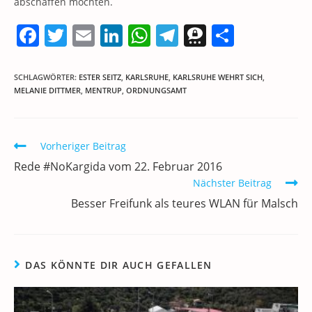
abschaffen möchten.
F
T
E
Li
W
T
T
T
a
w
m
n
h
el
h
ei
c
itt
ai
k
at
e
re
le
SCHLAGWÖRTER
:
ESTER SEITZ
,
KARLSRUHE
,
KARLSRUHE WEHRT SICH
,
MELANIE DITTMER
,
MENTRUP
,
ORDNUNGSAMT
e
er
l
e
s
gr
e
n
b
dI
A
a
m
o
n
p
m
a
Weitere
Vorheriger Beitrag
Artikel
o
p
Rede #NoKargida vom 22. Februar 2016
ansehen
k
Nächster Beitrag
Besser Freifunk als teures WLAN für Malsch
DAS KÖNNTE DIR AUCH GEFALLEN