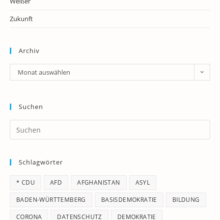
Weißer
Zukunft
Archiv
Archiv
Monat auswählen
Suchen
Pr
Es
to
Schlagwörter
clo
th
* CDU
AFD
AFGHANISTAN
ASYL
se
pan
BADEN-WÜRTTEMBERG
BASISDEMOKRATIE
BILDUNG
CORONA
DATENSCHUTZ
DEMOKRATIE