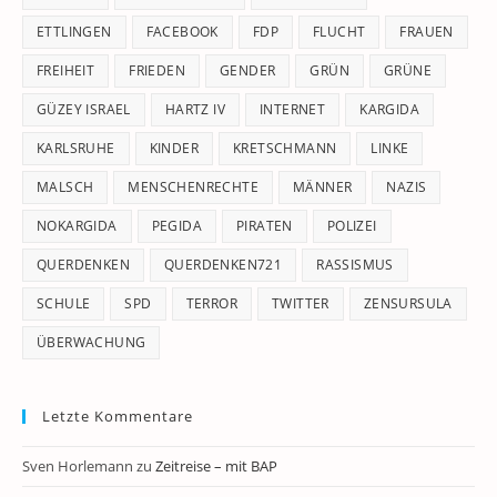
ETTLINGEN
FACEBOOK
FDP
FLUCHT
FRAUEN
FREIHEIT
FRIEDEN
GENDER
GRÜN
GRÜNE
GÜZEY ISRAEL
HARTZ IV
INTERNET
KARGIDA
KARLSRUHE
KINDER
KRETSCHMANN
LINKE
MALSCH
MENSCHENRECHTE
MÄNNER
NAZIS
NOKARGIDA
PEGIDA
PIRATEN
POLIZEI
QUERDENKEN
QUERDENKEN721
RASSISMUS
SCHULE
SPD
TERROR
TWITTER
ZENSURSULA
ÜBERWACHUNG
Letzte Kommentare
Sven Horlemann
zu
Zeitreise – mit BAP