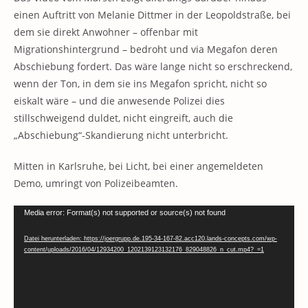
einen Auftritt von Melanie Dittmer in der Leopoldstraße, bei
dem sie direkt Anwohner – offenbar mit
Migrationshintergrund – bedroht und via Megafon deren
Abschiebung fordert. Das wäre lange nicht so erschreckend,
wenn der Ton, in dem sie ins Megafon spricht, nicht so
eiskalt wäre – und die anwesende Polizei dies
stillschweigend duldet, nicht eingreift, auch die
„Abschiebung“-Skandierung nicht unterbricht.
Mitten in Karlsruhe, bei Licht, bei einer angemeldeten
Demo, umringt von Polizeibeamten.
Video-
Media error: Format(s) not supported or source(s) not found
Player
Datei herunterladen: https://joergrupp.de.195-34-167-82.acc120.lands-concepts.com/wp-
content/uploads/2016/04/12934200_1202139123132176_829048826_n_cut.mp4?_=1