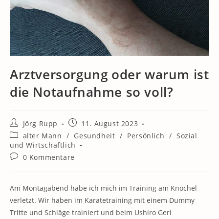
Arztversorgung oder warum ist
die Notaufnahme so voll?
Beitrags-
Beitrag
Jörg Rupp
11. August 2023
Autor:
veröffentlicht:
Beitrags-
alter Mann
/
Gesundheit
/
Persönlich
/
Sozial
Kategorie:
und Wirtschaftlich
Beitrags-
0 Kommentare
Kommentare:
Am Montagabend habe ich mich im Training am Knöchel
verletzt. Wir haben im Karatetraining mit einem Dummy
Tritte und Schläge trainiert und beim Ushiro Geri