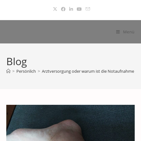
Zum
Inhalt
springen
Menü
Blog
>
Persönlich
>
Arztversorgung oder warum ist die Notaufnahme so v