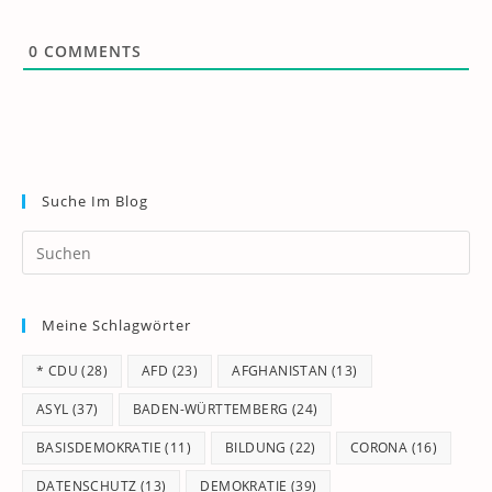
0
COMMENTS
Suche Im Blog
Pr
Es
to
Meine Schlagwörter
clo
th
* CDU
(28)
AFD
(23)
AFGHANISTAN
(13)
se
pan
ASYL
(37)
BADEN-WÜRTTEMBERG
(24)
BASISDEMOKRATIE
(11)
BILDUNG
(22)
CORONA
(16)
DATENSCHUTZ
(13)
DEMOKRATIE
(39)