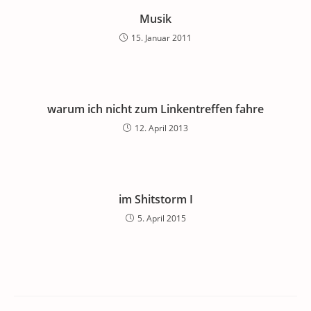
o
p
Musik
k
15. Januar 2011
warum ich nicht zum Linkentreffen fahre
12. April 2013
im Shitstorm I
5. April 2015