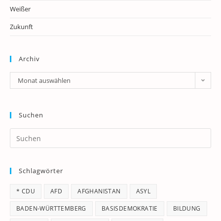
Weißer
Zukunft
Archiv
Archiv
Monat auswählen
Suchen
Pr
Es
to
Schlagwörter
clo
th
* CDU
AFD
AFGHANISTAN
ASYL
se
pan
BADEN-WÜRTTEMBERG
BASISDEMOKRATIE
BILDUNG