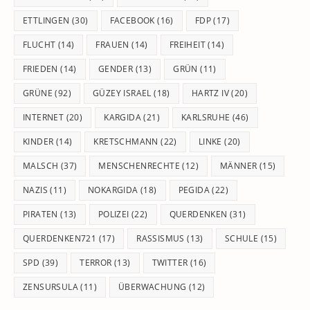
ETTLINGEN
(30)
FACEBOOK
(16)
FDP
(17)
FLUCHT
(14)
FRAUEN
(14)
FREIHEIT
(14)
FRIEDEN
(14)
GENDER
(13)
GRÜN
(11)
GRÜNE
(92)
GÜZEY ISRAEL
(18)
HARTZ IV
(20)
INTERNET
(20)
KARGIDA
(21)
KARLSRUHE
(46)
KINDER
(14)
KRETSCHMANN
(22)
LINKE
(20)
MALSCH
(37)
MENSCHENRECHTE
(12)
MÄNNER
(15)
NAZIS
(11)
NOKARGIDA
(18)
PEGIDA
(22)
PIRATEN
(13)
POLIZEI
(22)
QUERDENKEN
(31)
QUERDENKEN721
(17)
RASSISMUS
(13)
SCHULE
(15)
SPD
(39)
TERROR
(13)
TWITTER
(16)
ZENSURSULA
(11)
ÜBERWACHUNG
(12)