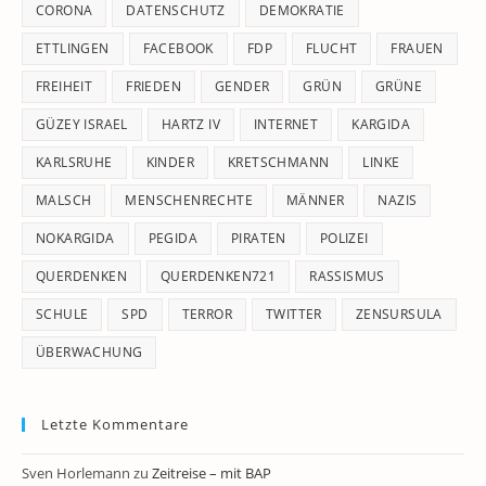
CORONA
DATENSCHUTZ
DEMOKRATIE
ETTLINGEN
FACEBOOK
FDP
FLUCHT
FRAUEN
FREIHEIT
FRIEDEN
GENDER
GRÜN
GRÜNE
GÜZEY ISRAEL
HARTZ IV
INTERNET
KARGIDA
KARLSRUHE
KINDER
KRETSCHMANN
LINKE
MALSCH
MENSCHENRECHTE
MÄNNER
NAZIS
NOKARGIDA
PEGIDA
PIRATEN
POLIZEI
QUERDENKEN
QUERDENKEN721
RASSISMUS
SCHULE
SPD
TERROR
TWITTER
ZENSURSULA
ÜBERWACHUNG
Letzte Kommentare
Sven Horlemann
zu
Zeitreise – mit BAP