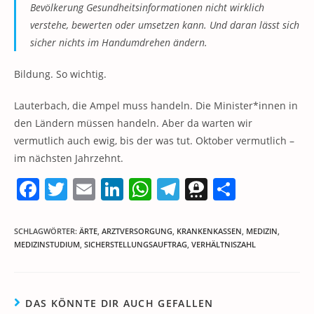
Bevölkerung Gesundheitsinformationen nicht wirklich
verstehe, bewerten oder umsetzen kann. Und daran lässt sich
sicher nichts im Handumdrehen ändern.
Bildung. So wichtig.
Lauterbach, die Ampel muss handeln. Die Minister*innen in
den Ländern müssen handeln. Aber da warten wir
vermutlich auch ewig, bis der was tut. Oktober vermutlich –
im nächsten Jahrzehnt.
F
T
E
Li
W
T
T
T
a
w
m
n
h
el
h
ei
c
itt
ai
k
at
e
re
le
SCHLAGWÖRTER
:
ÄRTE
,
ARZTVERSORGUNG
,
KRANKENKASSEN
,
MEDIZIN
,
MEDIZINSTUDIUM
,
SICHERSTELLUNGSAUFTRAG
,
VERHÄLTNISZAHL
e
er
l
e
s
gr
e
n
b
dI
A
a
m
o
n
p
m
a
DAS KÖNNTE DIR AUCH GEFALLEN