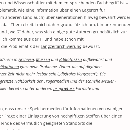
ten und Wissenschaftler mit dem entsprechenden Fachbegriff ist –
lematik, wie eine Information über einen Lagerort für
dem anderen Land auch) über Generationen hinweg bewahrt werde
, das Thema treibt mich daher grundsätzlich um, bin bekennende
und „weiß“ daher, was sich einige gute Autoren grundsätzlich zur
ich komme aus der IT und habe schon mit
 die Problematik der
Langzeitarchivierung
bewusst.
anderem in
Archiven
,
Museen
und
Bibliotheken
aufbewahrt und
likationen
ganz neue Probleme. Daten, die auf digitalen
zer Zeit nicht mehr lesbar sein („digitales Vergessen“). Die
egrenzte Haltbarkeit der Trägermedien und der schnelle Medien-
nken bereiten unter anderem
proprietäre
Formate und
n, dass unsere Speichermedien für Informationen von wenigen
 Frage einer Einlagerung von hochgiftigen Stoffen über einen
m Finde des vermutlich geeigneten Standorts die