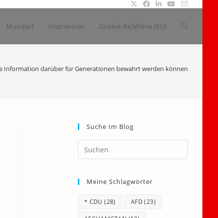
Website-
Mundart
Impressum
Cookie-Richtlinie (EU)
Suche
ie Information darüber für Generationen bewahrt werden können
umschalte
Suche Im Blog
Press
Escape
to
Meine Schlagwörter
close
the
* CDU
(28)
AFD
(23)
search