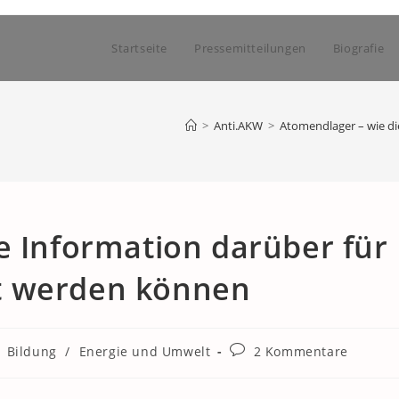
Startseite
Pressemitteilungen
Biografie
>
Anti.AKW
>
Atomendlager – wie d
e Information darüber für
t werden können
Beitrags-
Bildung
/
Energie und Umwelt
2 Kommentare
Kommentare: