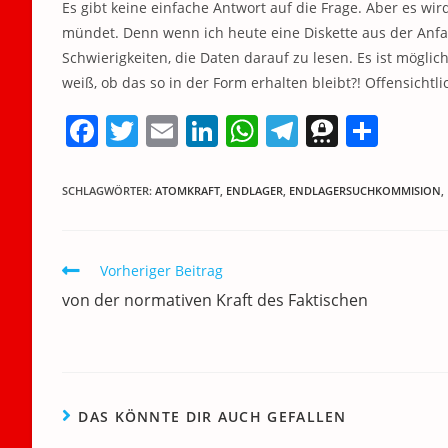
Es gibt keine einfache Antwort auf die Frage. Aber es wir
mündet. Denn wenn ich heute eine Diskette aus der Anf
Schwierigkeiten, die Daten darauf zu lesen. Es ist mögli
weiß, ob das so in der Form erhalten bleibt?! Offensichtl
F
T
E
Li
W
T
T
T
a
w
m
n
h
el
h
ei
c
itt
ai
k
at
e
re
le
SCHLAGWÖRTER
:
ATOMKRAFT
,
ENDLAGER
,
ENDLAGERSUCHKOMMISION
,
e
er
l
e
s
gr
e
n
b
dI
A
a
m
Weitere
Vorheriger Beitrag
o
n
p
m
a
Artikel
von der normativen Kraft des Faktischen
ansehen
o
p
k
DAS KÖNNTE DIR AUCH GEFALLEN