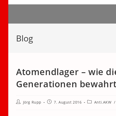
Zum
Inhalt
springen
Blog
Atomendlager – wie di
Generationen bewahr
Beitrags-
Beitrag
Beitrags-
Jörg Rupp
7. August 2016
Anti.AKW
/
Autor:
veröffentlicht:
Kategorie: