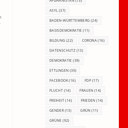
panel.
AFGHANISTAN
(13)
ASYL
(37)
n
BADEN-WÜRTTEMBERG
(24)
r
BASISDEMOKRATIE
(11)
BILDUNG
(22)
CORONA
(16)
DATENSCHUTZ
(13)
DEMOKRATIE
(39)
ETTLINGEN
(30)
FACEBOOK
(16)
FDP
(17)
FLUCHT
(14)
FRAUEN
(14)
FREIHEIT
(14)
FRIEDEN
(14)
GENDER
(13)
GRÜN
(11)
GRÜNE
(92)