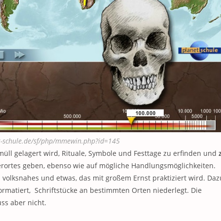
et-schule.de/sf/php/mmewin.php?id=145
üll gelagert wird, Rituale, Symbole und Festtage zu erfinden und
agerortes geben, ebenso wie auf mögliche Handlungsmöglichkeiten.
 volksnahes und etwas, das mit großem Ernst praktiziert wird. Daz
rmatiert, Schriftstücke an bestimmten Orten niederlegt. Die
ss aber nicht.