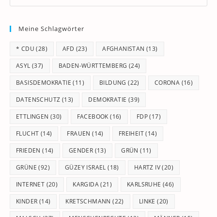
Es
to
Meine Schlagwörter
clo
th
* CDU
(28)
AFD
(23)
AFGHANISTAN
(13)
se
pan
ASYL
(37)
BADEN-WÜRTTEMBERG
(24)
BASISDEMOKRATIE
(11)
BILDUNG
(22)
CORONA
(16)
DATENSCHUTZ
(13)
DEMOKRATIE
(39)
ETTLINGEN
(30)
FACEBOOK
(16)
FDP
(17)
FLUCHT
(14)
FRAUEN
(14)
FREIHEIT
(14)
FRIEDEN
(14)
GENDER
(13)
GRÜN
(11)
GRÜNE
(92)
GÜZEY ISRAEL
(18)
HARTZ IV
(20)
INTERNET
(20)
KARGIDA
(21)
KARLSRUHE
(46)
KINDER
(14)
KRETSCHMANN
(22)
LINKE
(20)