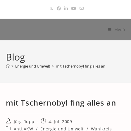
Zum
Inhalt
springen
Menü
Blog
>
Energie und Umwelt
>
mit Tschernobyl fing alles an
mit Tschernobyl fing alles an
Beitrags-
Beitrag
Jörg Rupp
4. Juli 2009
Autor:
veröffentlicht:
Beitrags-
Anti.AKW
/
Energie und Umwelt
/
Wahlkreis