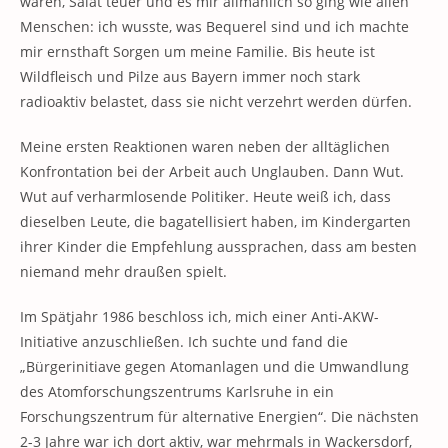
waren, Salat teuer und es mir allmählich so ging wie allen
Menschen: ich wusste, was Bequerel sind und ich machte
mir ernsthaft Sorgen um meine Familie. Bis heute ist
Wildfleisch und Pilze aus Bayern immer noch stark
radioaktiv belastet, dass sie nicht verzehrt werden dürfen.
Meine ersten Reaktionen waren neben der alltäglichen
Konfrontation bei der Arbeit auch Unglauben. Dann Wut.
Wut auf verharmlosende Politiker. Heute weiß ich, dass
dieselben Leute, die bagatellisiert haben, im Kindergarten
ihrer Kinder die Empfehlung aussprachen, dass am besten
niemand mehr draußen spielt.
Im Spätjahr 1986 beschloss ich, mich einer Anti-AKW-
Initiative anzuschließen. Ich suchte und fand die
„Bürgerinitiave gegen Atomanlagen und die Umwandlung
des Atomforschungszentrums Karlsruhe in ein
Forschungszentrum für alternative Energien“. Die nächsten
2-3 Jahre war ich dort aktiv, war mehrmals in Wackersdorf,