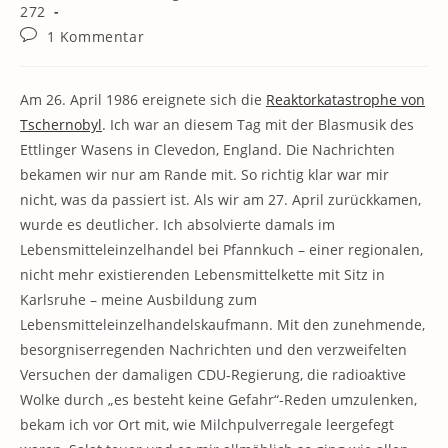
Kategorie:
272
Beitrags-
1 Kommentar
Kommentare:
Am 26. April 1986 ereignete sich die
Reaktorkatastrophe von
Tschernobyl
. Ich war an diesem Tag mit der Blasmusik des
Ettlinger Wasens in Clevedon, England. Die Nachrichten
bekamen wir nur am Rande mit. So richtig klar war mir
nicht, was da passiert ist. Als wir am 27. April zurückkamen,
wurde es deutlicher. Ich absolvierte damals im
Lebensmitteleinzelhandel bei Pfannkuch – einer regionalen,
nicht mehr existierenden Lebensmittelkette mit Sitz in
Karlsruhe – meine Ausbildung zum
Lebensmitteleinzelhandelskaufmann. Mit den zunehmende,
besorgniserregenden Nachrichten und den verzweifelten
Versuchen der damaligen CDU-Regierung, die radioaktive
Wolke durch „es besteht keine Gefahr“-Reden umzulenken,
bekam ich vor Ort mit, wie Milchpulverregale leergefegt