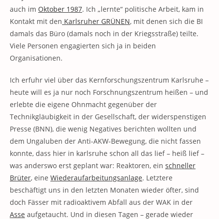
auch im
Oktober 1987
. Ich „lernte“ politische Arbeit, kam in
Kontakt mit den
Karlsruher GRÜNEN
, mit denen sich die BI
damals das Büro (damals noch in der Kriegsstraße) teilte.
Viele Personen engagierten sich ja in beiden
Organisationen.
Ich erfuhr viel über das Kernforschungszentrum Karlsruhe –
heute will es ja nur noch Forschnungszentrum heißen – und
erlebte die eigene Ohnmacht gegenüber der
Technikgläubigkeit in der Gesellschaft, der widerspenstigen
Presse (BNN), die wenig Negatives berichten wollten und
dem Ungaluben der Anti-AKW-Bewegung, die nicht fassen
konnte, dass hier in karlsruhe schon all das lief – heiß lief –
was anderswo erst geplant war: Reaktoren, ein
schneller
Brüter
, eine
Wiederaufarbeitungsanlage
. Letztere
beschäftigt uns in den letzten Monaten wieder öfter, sind
doch Fässer mit radioaktivem Abfall aus der WAK in der
Asse
aufgetaucht. Und in diesen Tagen – gerade wieder