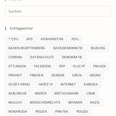
Pr
Es
to
Schlagwörter
clo
th
* CDU
AFD
AFGHANISTAN
ASYL
se
pan
BADEN-WÜRTTEMBERG
BASISDEMOKRATIE
BILDUNG
CORONA
DATENSCHUTZ
DEMOKRATIE
ETTLINGEN
FACEBOOK
FDP
FLUCHT
FRAUEN
FREIHEIT
FRIEDEN
GENDER
GRÜN
GRÜNE
GÜZEY ISRAEL
HARTZ IV
INTERNET
KARGIDA
KARLSRUHE
KINDER
KRETSCHMANN
LINKE
MALSCH
MENSCHENRECHTE
MÄNNER
NAZIS
NOKARGIDA
PEGIDA
PIRATEN
POLIZEI