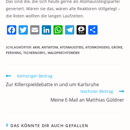
Das sind die, die sich heute gerne als Atomaussteigspartei
generiert. Wären sie das, wären alle Reaktoren stillgelegt –
die Roten wollten die langen Laufzeiten.
F
T
E
Li
W
T
T
T
a
w
m
n
h
el
h
ei
c
itt
ai
k
at
e
re
le
SCHLAGWÖRTER
:
AKW
,
ANTIATOM
,
ATOMAUSSTIEG
,
ATOMKONSENS
,
GRÜNE
,
PERSHING
,
TSCHERNOBYL
,
WALDPRECHTSWEIER
e
er
l
e
s
gr
e
n
b
dI
A
a
m
o
n
p
m
a
Weitere
Vorheriger Beitrag
Artikel
o
p
Zur Killerspieldebatte in und um Karlsruhe
ansehen
k
Nächster Beitrag
Meine E-Mail an Matthias Güldner
DAS KÖNNTE DIR AUCH GEFALLEN