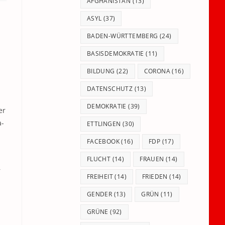
panel.
AFGHANISTAN
(13)
ASYL
(37)
BADEN-WÜRTTEMBERG
(24)
BASISDEMOKRATIE
(11)
BILDUNG
(22)
CORONA
(16)
DATENSCHUTZ
(13)
DEMOKRATIE
(39)
er
a-
ETTLINGEN
(30)
FACEBOOK
(16)
FDP
(17)
FLUCHT
(14)
FRAUEN
(14)
r
FREIHEIT
(14)
FRIEDEN
(14)
GENDER
(13)
GRÜN
(11)
GRÜNE
(92)