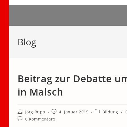
Zum
Inhalt
springen
Blog
Beitrag zur Debatte u
in Malsch
Beitrags-
Beitrag
Beitrags-
Jörg Rupp
4. Januar 2015
Bildung
/
Autor:
veröffentlicht:
Kategorie:
Beitrags-
0 Kommentare
Kommentare: