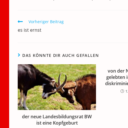
e
er
l
e
s
gr
e
n
b
dI
A
a
m
Weitere
Vorheriger Beitrag
o
n
p
m
a
Artikel
es ist ernst
ansehen
o
p
k
DAS KÖNNTE DIR AUCH GEFALLEN
von der 
gelebten 
diskrimini
1
der neue Landesbildungsrat BW
ist eine Kopfgeburt