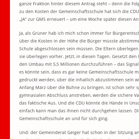
ganze Fraktion hinter diesem Antrag steht – denn die Fol
zu den Kosten der Gemeinschaftsschule hat sich die CDU
„JA“ zur GMS erneuert – um eine Woche später diesen Ant
Ja, als Grüner hab ich mich schon immer für Bürgerentsc
über die Kosten in der Höhe die Bürger müsste abstimme
Schule abgeschlossen sein müssen. Die Eltern überlegen
sie überlegen vorher. Jetzt, in diesen Tagen. Gesetzt den
den Umbau mit 5,5 Millionen durchzuführen – das Signal,
es könnte sein, dass es gar keine Gemeinschaftsschule m
gedruckt werden, über die inhatlich abzustimmen sein wi
Anfang März über die Bühne zu bringen, ist schon sehr spo
gymnasialen Abschluss anstreben, werden die sichere V
das faktische Aus. Und die CDU könnte die Hände in Unsc
einfach kann man das ihnen nicht durchgehen lassen. Die
Gemeinschaftsschule an und für sich ging.
Und: der Gemeinderat Geiger hat schon in der Sitzung a