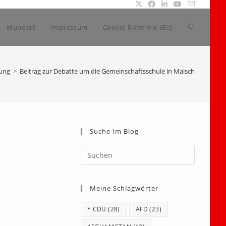
Website-
Mundart
Impressum
Cookie-Richtlinie (EU)
Suche
dung
>
Beitrag zur Debatte um die Gemeinschaftsschule in Malsch
umschalte
Suche Im Blog
e
Press
Escape
to
Meine Schlagwörter
close
the
* CDU
(28)
AFD
(23)
search