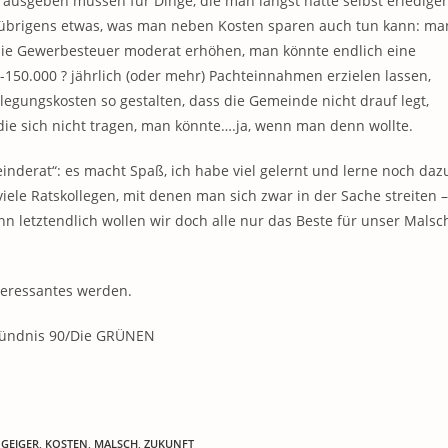
 ausgeben müssen für Dinge, die man längst hätte selbst erledige
bt übrigens etwas, was man neben Kosten sparen auch tun kann: ma
die Gewerbesteuer moderat erhöhen, man könnte endlich eine
-150.000 ? jährlich (oder mehr) Pachteinnahmen erzielen lassen,
gungskosten so gestalten, dass die Gemeinde nicht drauf legt,
die sich nicht tragen, man könnte….ja, wenn man denn wollte.
inderat“: es macht Spaß, ich habe viel gelernt und lerne noch daz
 viele Ratskollegen, mit denen man sich zwar in der Sache streiten –
nn letztendlich wollen wir doch alle nur das Beste für unser Malsc
nteressantes werden.
/Bündnis 90/Die GRÜNEN
GEIGER
,
KOSTEN
,
MALSCH
,
ZUKUNFT