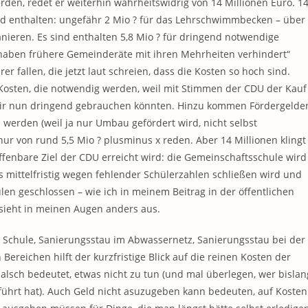
en, redet er weiterhin wahrheitswidrig von 14 Millionen Euro. 1
ind enthalten: ungefähr 2 Mio ? für das Lehrschwimmbecken – über
nieren. Es sind enthalten 5,8 Mio ? für dringend notwendige
„haben frühere Gemeinderäte mit ihren Mehrheiten verhindert“
er fallen, die jetzt laut schreien, dass die Kosten so hoch sind.
 Kosten, die notwendig werden, weil mit Stimmen der CDU der Kauf
 wir nun dringend gebrauchen könnten. Hinzu kommen Fördergelde
 werden (weil ja nur Umbau gefördert wird, nicht selbst
ur von rund 5,5 Mio ? plusminus x reden. Aber 14 Millionen klingt
fenbare Ziel der CDU erreicht wird: die Gemeinschaftsschule wird
is mittelfristig wegen fehlender Schülerzahlen schließen wird und
 geschlossen – wie ich in meinem Beitrag in der öffentlichen
k sieht in meinen Augen anders aus.
er Schule, Sanierungsstau im Abwassernetz, Sanierungsstau bei der
ereichen hilft der kurzfristige Blick auf die reinen Kosten der
sch bedeutet, etwas nicht zu tun (und mal überlegen, wer bislan
eführt hat). Auch Geld nicht asuzugeben kann bedeuten, auf Kosten