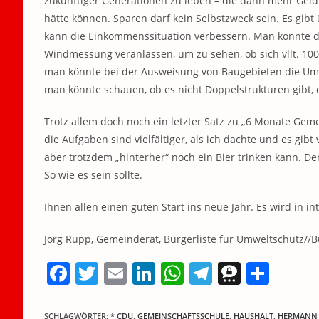
zukünftiger Generationen zu leben – die dann mehr Geld
hätte können. Sparen darf kein Selbstzweck sein. Es gi
kann die Einkommenssituation verbessern. Man könnte 
Windmessung veranlassen, um zu sehen, ob sich vllt. 100
man könnte bei der Ausweisung von Baugebieten die Umle
man könnte schauen, ob es nicht Doppelstrukturen gibt, 
Trotz allem doch noch ein letzter Satz zu „6 Monate Geme
die Aufgaben sind vielfältiger, als ich dachte und es gibt
aber trotzdem „hinterher“ noch ein Bier trinken kann. De
So wie es sein sollte.
Ihnen allen einen guten Start ins neue Jahr. Es wird in i
Jörg Rupp, Gemeinderat, Bürgerliste für Umweltschutz/
F
T
E
Li
W
T
T
T
a
w
m
n
h
el
h
ei
c
itt
ai
k
at
e
re
le
SCHLAGWÖRTER
:
* CDU
,
GEMEINSCHAFTSSCHULE
,
HAUSHALT
,
HERMANN 