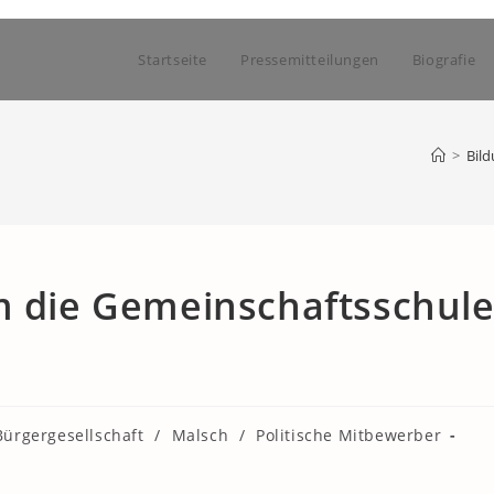
Startseite
Pressemitteilungen
Biografie
>
Bil
m die Gemeinschaftsschul
Bürgergesellschaft
/
Malsch
/
Politische Mitbewerber