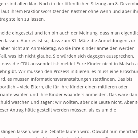
gen sind allen klar. Noch in der öffentlichen Sitzung am 8. Dezemb
 laut ihrem Fraktionsvorsitzenden Kastner ohne wenn und aber ih
rag stellen zu lassen.
heide eingesetzt und ich bin auch der Meinung, dass man eigentli
n lassen. Aber es ist so, dass zum 31. März die Anmeldungen zur
 aber nicht am Anmeldetag, wo sie ihre Kinder anmelden werden –
 Fall, was ich nicht glaube, Sie würden sich dagegen aussprechen,
 dass die CDU aussendet ist: meldet Eure Kinder nicht in Malsch a
ehr gibt. Wir müssen den Prozess initiieren, es muss eine Broschü
rd, es müssen Informationsveranstaltungen stattfinden. Das bis
rtlich – viele Eltern, die für ihre Kinder einen mittleren oder
ariante wählen und ihre Kinder woanders anmelden. Das wäre dan
huld waschen und sagen: wir wollten, aber die Leute nicht. Aber s
ser Antrag hätte gestellt werden müssen, als es um die
nklingen lassen, wie die Debatte laufen wird. Obwohl nun mehrfac