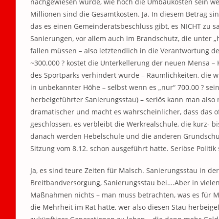
nachgewiesen wurde, wie hoch die Umbaukosten sein werd
Millionen sind die Gesamtkosten. Ja. In diesem Betrag s
das es einen Gemeinderatsbeschluss gibt, es NICHT zu sa
Sanierungen, vor allem auch im Brandschutz, die unter 
fallen müssen – also letztendlich in die Verantwortung der
~300.000 ? kostet die Unterkellerung der neuen Mensa –
des Sportparks verhindert wurde – Räumlichkeiten, die
in unbekannter Höhe – selbst wenn es „nur“ 700.00 ? sein
herbeigeführter Sanierungsstau) – seriös kann man also n
dramatischer und macht es wahrscheinlicher, dass das of
geschlossen, es verbleibt die Werkrealschule, die kurz- b
danach werden Hebelschule und die anderen Grundschulen
Sitzung vom 8.12. schon ausgeführt hatte. Seriöse Politi
Ja, es sind teure Zeiten für Malsch. Sanierungsstau in d
Breitbandversorgung, Sanierungsstau bei….Aber in vielen B
Maßnahmen nichts – man muss betrachten, was es für Mal
die Mehrheit im Rat hatte, wer also diesen Stau herbeig