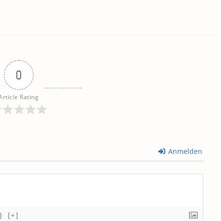
0
Article Rating
Anmelden
}
[+]