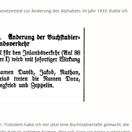
esetzestext zur Änderung des Alphabets im Jahr 1933: (hätte ich
. Trotzdem habe ich mir jetzt eine Buchstabiertafel gemacht, die
lle damals getilgten Namen. Wer will, kann sie gerne runterladen 