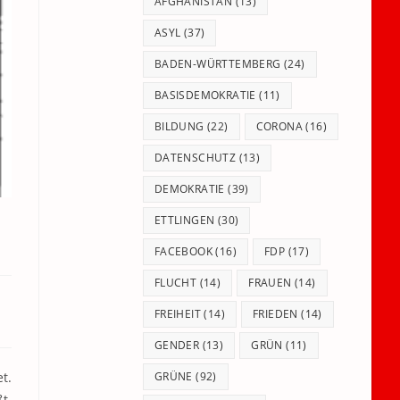
panel.
AFGHANISTAN
(13)
ASYL
(37)
BADEN-WÜRTTEMBERG
(24)
BASISDEMOKRATIE
(11)
BILDUNG
(22)
CORONA
(16)
DATENSCHUTZ
(13)
DEMOKRATIE
(39)
ETTLINGEN
(30)
FACEBOOK
(16)
FDP
(17)
FLUCHT
(14)
FRAUEN
(14)
FREIHEIT
(14)
FRIEDEN
(14)
GENDER
(13)
GRÜN
(11)
et.
GRÜNE
(92)
t,