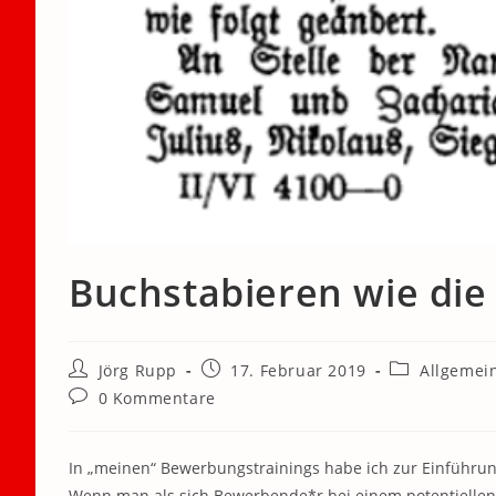
Buchstabieren wie die
Beitrags-
Beitrag
Beitrags-
Jörg Rupp
17. Februar 2019
Allgemei
Autor:
veröffentlicht:
Kategorie:
Beitrags-
0 Kommentare
Kommentare:
In „meinen“ Bewerbungstrainings habe ich zur Einführung
Wenn man als sich Bewerbende*r bei einem potentiellen 