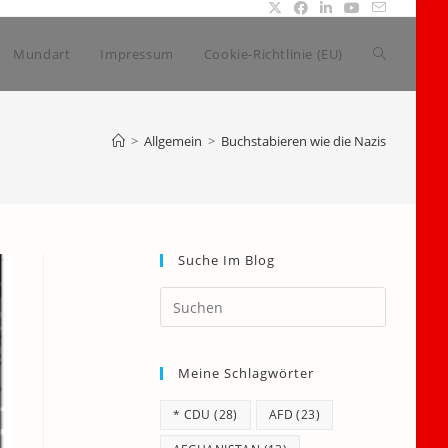
Website-
Mundart
Impressum
Cookie-Richtlinie (EU)
Suche
>
Allgemein
>
Buchstabieren wie die Nazis
umschalte
Suche Im Blog
Press
Escape
to
Meine Schlagwörter
close
the
* CDU
(28)
AFD
(23)
search