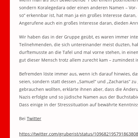
sondern Koralegedara oder einen anderen Namen – Vor- 
so“ erkennbar ist, hat man ja ein großes Interesse daran
Angerufene auch ein großes Interesse daran, dieden Anr
Wir haben das in der Gruppe geübt, es waren immer int
Teilnehmenden, die sich untereinander meist duzten, hab
durftemusste an die Tafel und mal vorne stehen, in eine
gut dieser Mensch trotz allem zurecht kam – zumindest i
Befremden löste immer aus, wenn ich darauf hinwies, das
seien, sondern statt dessen „Samuel“ und „Zacharias“ zu 
gebrauchen wollten, erklärte ihnen aber, dass die Änder
Nazis erfolgte und so jüdische Namen aus der Buchstabier
Dass einige in der Stresssituation auf bewährte Kenntnis
Bei
Twitter
https://twitter.com/gruberist/status/10968219579186380