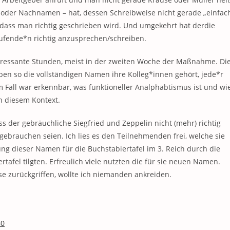
oder Nachnamen – hat, dessen Schreibweise nicht gerade „einfac
, dass man richtig geschrieben wird. Und umgekehrt hat derdie
ufende*n richtig anzusprechen/schreiben.
eressante Stunden, meist in der zweiten Woche der Maßnahme. Di
en so die vollständigen Namen ihre Kolleg*innen gehört, jede*r
m Fall war erkennbar, was funktioneller Analphabtismus ist und wi
n diesem Kontext.
s der gebräuchliche Siegfried und Zeppelin nicht (mehr) richtig
gebrauchen seien. Ich lies es den Teilnehmenden frei, welche sie
ung dieser Namen für die Buchstabiertafel im 3. Reich durch die
tafel tilgten. Erfreulich viele nutzten die für sie neuen Namen.
se zurückgriffen, wollte ich niemanden ankreiden.
80