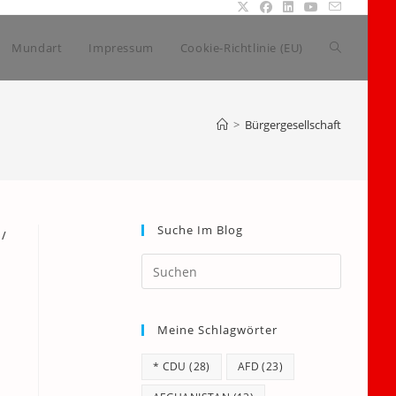
Website-
Mundart
Impressum
Cookie-Richtlinie (EU)
Suche
>
Bürgergesellschaft
umschalte
Suche Im Blog
/
Press
Escape
to
Meine Schlagwörter
close
the
* CDU
(28)
AFD
(23)
search