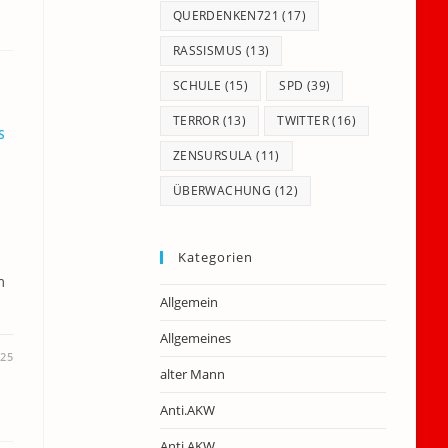
QUERDENKEN721
(17)
RASSISMUS
(13)
SCHULE
(15)
SPD
(39)
TERROR
(13)
TWITTER
(16)
S
ZENSURSULA
(11)
ÜBERWACHUNG
(12)
Kategorien
m
Allgemein
Allgemeines
025
alter Mann
Anti.AKW
Anti.AKW