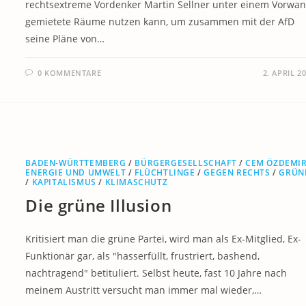
rechtsextreme Vordenker Martin Sellner unter einem Vorwa
gemietete Räume nutzen kann, um zusammen mit der AfD
seine Pläne von…
0 KOMMENTARE
2. APRIL 2
BADEN-WÜRTTEMBERG
/
BÜRGERGESELLSCHAFT
/
CEM ÖZDEMI
ENERGIE UND UMWELT
/
FLÜCHTLINGE
/
GEGEN RECHTS
/
GRÜN
/
KAPITALISMUS
/
KLIMASCHUTZ
Die grüne Illusion
Kritisiert man die grüne Partei, wird man als Ex-Mitglied, Ex-
Funktionär gar, als "hasserfüllt, frustriert, bashend,
nachtragend" betituliert. Selbst heute, fast 10 Jahre nach
meinem Austritt versucht man immer mal wieder,…