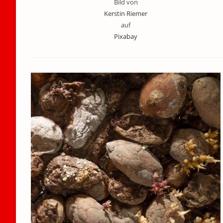
Bild von
Kerstin Riemer
auf
Pixabay