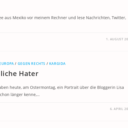
affee aus Mexiko vor meinem Rechner und lese Nachrichten, Twitter,
…
1. AUGUST 2
EUROPA
/
GEGEN RECHTS
/
KARGIDA
liche Hater
aben heute, am Ostermontag, ein Portrait über die Bloggerin Lisa
 schon länger kenne,…
6. APRIL 2