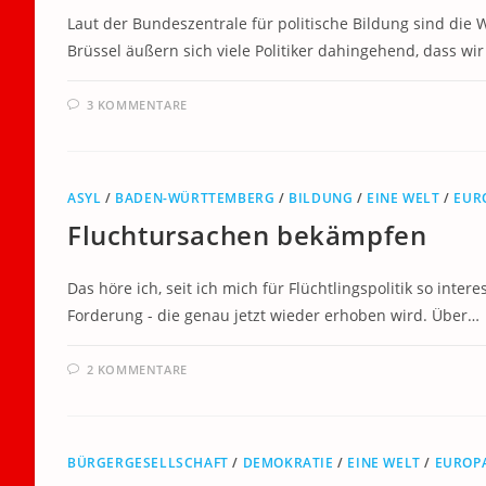
Laut der Bundeszentrale für politische Bildung sind die
Brüssel äußern sich viele Politiker dahingehend, dass w
3 KOMMENTARE
ASYL
/
BADEN-WÜRTTEMBERG
/
BILDUNG
/
EINE WELT
/
EUR
Fluchtursachen bekämpfen
Das höre ich, seit ich mich für Flüchtlingspolitik so inter
Forderung - die genau jetzt wieder erhoben wird. Über…
2 KOMMENTARE
BÜRGERGESELLSCHAFT
/
DEMOKRATIE
/
EINE WELT
/
EUROP