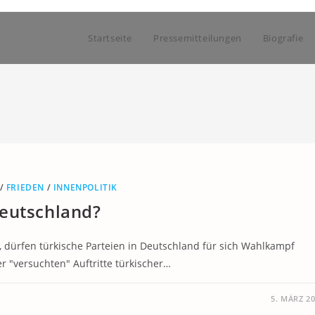
Startseite
Pressemitteilungen
Biografie
/
FRIEDEN
/
INNENPOLITIK
Deutschland?
g, dürfen türkische Parteien in Deutschland für sich Wahlkampf
r "versuchten" Auftritte türkischer…
5. MÄRZ 2