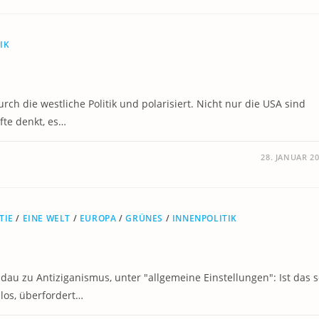
IK
h die westliche Politik und polarisiert. Nicht nur die USA sind
fte denkt, es…
28. JANUAR 2
TIE
/
EINE WELT
/
EUROPA
/
GRÜNES
/
INNENPOLITIK
ndau zu Antiziganismus, unter "allgemeine Einstellungen": Ist das s
slos, überfordert…