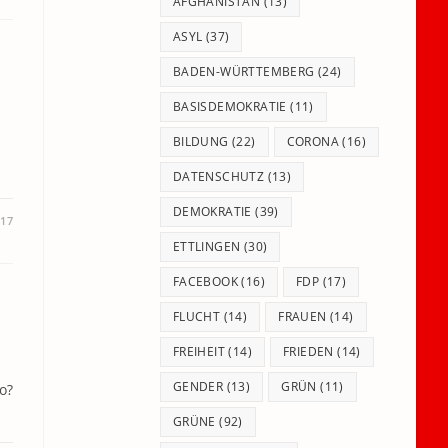
panel.
AFGHANISTAN
(13)
ASYL
(37)
BADEN-WÜRTTEMBERG
(24)
BASISDEMOKRATIE
(11)
BILDUNG
(22)
CORONA
(16)
DATENSCHUTZ
(13)
DEMOKRATIE
(39)
017
ETTLINGEN
(30)
FACEBOOK
(16)
FDP
(17)
FLUCHT
(14)
FRAUEN
(14)
FREIHEIT
(14)
FRIEDEN
(14)
GENDER
(13)
GRÜN
(11)
o?
GRÜNE
(92)