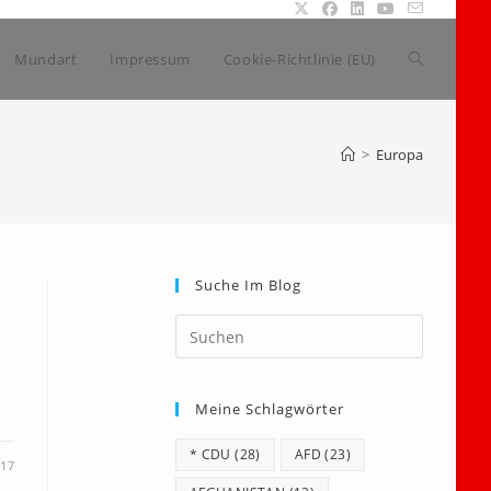
Website-
Mundart
Impressum
Cookie-Richtlinie (EU)
Suche
>
Europa
umschalte
Suche Im Blog
Press
Escape
to
Meine Schlagwörter
close
the
* CDU
(28)
AFD
(23)
search
017