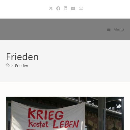
Zum
Inhalt
springen
Menü
Frieden
>
Frieden