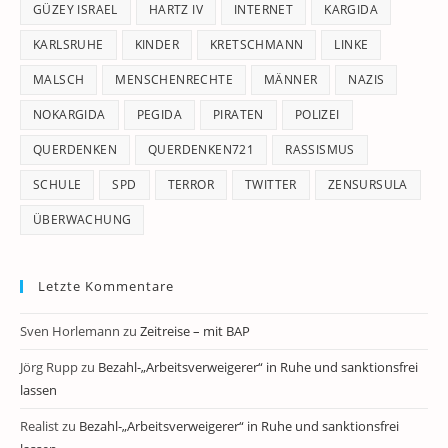
GÜZEY ISRAEL
HARTZ IV
INTERNET
KARGIDA
KARLSRUHE
KINDER
KRETSCHMANN
LINKE
MALSCH
MENSCHENRECHTE
MÄNNER
NAZIS
NOKARGIDA
PEGIDA
PIRATEN
POLIZEI
QUERDENKEN
QUERDENKEN721
RASSISMUS
SCHULE
SPD
TERROR
TWITTER
ZENSURSULA
ÜBERWACHUNG
Letzte Kommentare
Sven Horlemann
zu
Zeitreise – mit BAP
Jörg Rupp
zu
Bezahl-„Arbeitsverweigerer“ in Ruhe und sanktionsfrei
lassen
Realist
zu
Bezahl-„Arbeitsverweigerer“ in Ruhe und sanktionsfrei