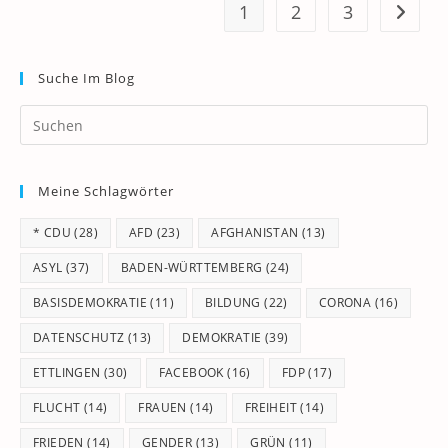
1
2
3
Zur näc
Suche Im Blog
Pr
Es
to
Meine Schlagwörter
clo
th
* CDU
(28)
AFD
(23)
AFGHANISTAN
(13)
se
pan
ASYL
(37)
BADEN-WÜRTTEMBERG
(24)
BASISDEMOKRATIE
(11)
BILDUNG
(22)
CORONA
(16)
DATENSCHUTZ
(13)
DEMOKRATIE
(39)
ETTLINGEN
(30)
FACEBOOK
(16)
FDP
(17)
FLUCHT
(14)
FRAUEN
(14)
FREIHEIT
(14)
FRIEDEN
(14)
GENDER
(13)
GRÜN
(11)