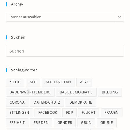
Archiv
Archiv
Monat auswählen
Suchen
Pr
Es
to
Schlagwörter
clo
th
* CDU
AFD
AFGHANISTAN
ASYL
se
pan
BADEN-WÜRTTEMBERG
BASISDEMOKRATIE
BILDUNG
CORONA
DATENSCHUTZ
DEMOKRATIE
ETTLINGEN
FACEBOOK
FDP
FLUCHT
FRAUEN
FREIHEIT
FRIEDEN
GENDER
GRÜN
GRÜNE