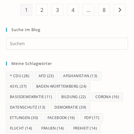
1
2
3
4
…
8
Zur näc
Suche Im Blog
Pr
Es
to
Meine Schlagwörter
clo
th
* CDU
(28)
AFD
(23)
AFGHANISTAN
(13)
se
pan
ASYL
(37)
BADEN-WÜRTTEMBERG
(24)
BASISDEMOKRATIE
(11)
BILDUNG
(22)
CORONA
(16)
DATENSCHUTZ
(13)
DEMOKRATIE
(39)
ETTLINGEN
(30)
FACEBOOK
(16)
FDP
(17)
FLUCHT
(14)
FRAUEN
(14)
FREIHEIT
(14)