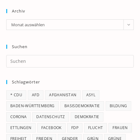
Archiv
Archiv
Monat auswählen
Suchen
Pr
Es
to
Schlagwörter
clo
th
* CDU
AFD
AFGHANISTAN
ASYL
se
pan
BADEN-WÜRTTEMBERG
BASISDEMOKRATIE
BILDUNG
CORONA
DATENSCHUTZ
DEMOKRATIE
ETTLINGEN
FACEBOOK
FDP
FLUCHT
FRAUEN
FREIHEIT
FRIEDEN
GENDER
GRÜN
GRÜNE