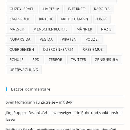
GÜZEY ISRAEL
HARTZ IV
INTERNET
KARGIDA
KARLSRUHE
KINDER
KRETSCHMANN
LINKE
MALSCH
MENSCHENRECHTE
MÄNNER
NAZIS
NOKARGIDA
PEGIDA
PIRATEN
POLIZEI
QUERDENKEN
QUERDENKEN721
RASSISMUS
SCHULE
SPD
TERROR
TWITTER
ZENSURSULA
ÜBERWACHUNG
Letzte Kommentare
Sven Horlemann
zu
Zeitreise – mit BAP
Jörg Rupp
zu
Bezahl-„Arbeitsverweigerer“ in Ruhe und sanktionsfrei
lassen
Realist
zu
Bezahl-„Arbeitsverweigerer“ in Ruhe und sanktionsfrei