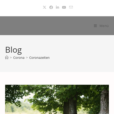
Zum
Inhalt
springen
Menü
Blog
>
Corona
>
Coronazeiten