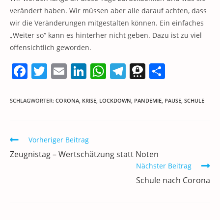
verändert haben. Wir müssen aber alle darauf achten, dass
wir die Veränderungen mitgestalten können. Ein einfaches
„Weiter so“ kann es hinterher nicht geben. Dazu ist zu viel
offensichtlich geworden.
F
T
E
Li
W
T
T
T
a
w
m
n
h
el
h
ei
c
itt
ai
k
at
e
re
le
SCHLAGWÖRTER
:
CORONA
,
KRISE
,
LOCKDOWN
,
PANDEMIE
,
PAUSE
,
SCHULE
e
er
l
e
s
gr
e
n
b
dI
A
a
m
Weitere
Vorheriger Beitrag
o
n
p
m
a
Artikel
Zeugnistag – Wertschätzung statt Noten
ansehen
o
p
Nächster Beitrag
k
Schule nach Corona