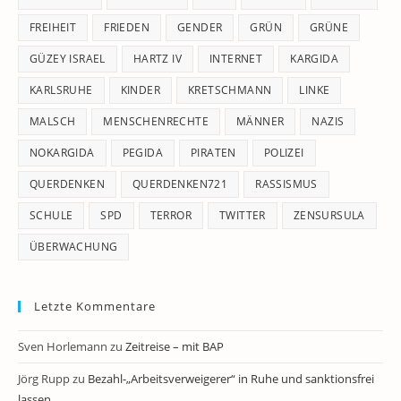
FREIHEIT
FRIEDEN
GENDER
GRÜN
GRÜNE
GÜZEY ISRAEL
HARTZ IV
INTERNET
KARGIDA
KARLSRUHE
KINDER
KRETSCHMANN
LINKE
MALSCH
MENSCHENRECHTE
MÄNNER
NAZIS
NOKARGIDA
PEGIDA
PIRATEN
POLIZEI
QUERDENKEN
QUERDENKEN721
RASSISMUS
SCHULE
SPD
TERROR
TWITTER
ZENSURSULA
ÜBERWACHUNG
Letzte Kommentare
Sven Horlemann
zu
Zeitreise – mit BAP
Jörg Rupp
zu
Bezahl-„Arbeitsverweigerer“ in Ruhe und sanktionsfrei
lassen