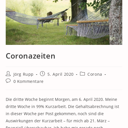
Coronazeiten
Beitrags-
Beitrag
Beitrags-
Jörg Rupp
5. April 2020
Corona
Autor:
veröffentlicht:
Kategorie:
Beitrags-
0 Kommentare
Kommentare:
Die dritte Woche beginnt Morgen, am 6. April 2020. Meine
dritte Woche in 99% Kurzarbeit. Die Gehaltsabrechnung ist
in dieser Woche per Post gekommen, noch sind die
Auswirkungen der Kurzarbeit – für mich ab 21. März –
finanziell überschaubar. Ich habe mir gerade noch