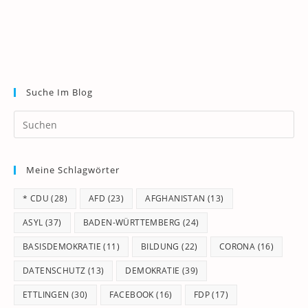
Suche Im Blog
Pr
Es
to
Meine Schlagwörter
clo
th
* CDU
(28)
AFD
(23)
AFGHANISTAN
(13)
se
pan
ASYL
(37)
BADEN-WÜRTTEMBERG
(24)
BASISDEMOKRATIE
(11)
BILDUNG
(22)
CORONA
(16)
DATENSCHUTZ
(13)
DEMOKRATIE
(39)
ETTLINGEN
(30)
FACEBOOK
(16)
FDP
(17)