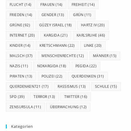
FLUCHT
(14)
FRAUEN
(14)
FREIHEIT
(14)
FRIEDEN
(14)
GENDER
(13)
GRÜN
(11)
GRÜNE
(92)
GÜZEY ISRAEL
(18)
HARTZ IV
(20)
INTERNET
(20)
KARGIDA
(21)
KARLSRUHE
(46)
KINDER
(14)
KRETSCHMANN
(22)
LINKE
(20)
MALSCH
(37)
MENSCHENRECHTE
(12)
MÄNNER
(15)
NAZIS
(11)
NOKARGIDA
(18)
PEGIDA
(22)
PIRATEN
(13)
POLIZEI
(22)
QUERDENKEN
(31)
QUERDENKEN721
(17)
RASSISMUS
(13)
SCHULE
(15)
SPD
(39)
TERROR
(13)
TWITTER
(16)
ZENSURSULA
(11)
ÜBERWACHUNG
(12)
Kategorien