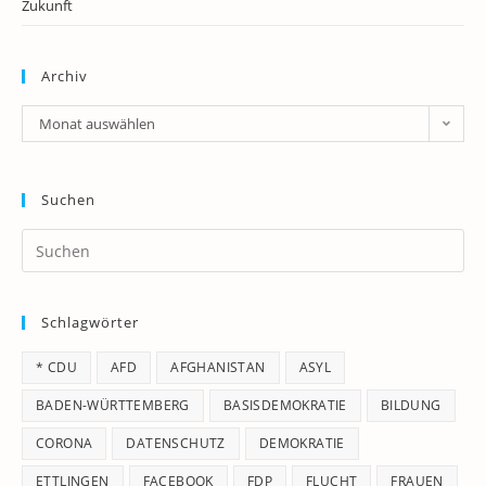
Zukunft
Archiv
Archiv
Monat auswählen
Suchen
Pr
Es
to
Schlagwörter
clo
th
* CDU
AFD
AFGHANISTAN
ASYL
se
pan
BADEN-WÜRTTEMBERG
BASISDEMOKRATIE
BILDUNG
CORONA
DATENSCHUTZ
DEMOKRATIE
ETTLINGEN
FACEBOOK
FDP
FLUCHT
FRAUEN