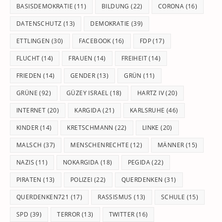
BASISDEMOKRATIE
(11)
BILDUNG
(22)
CORONA
(16)
DATENSCHUTZ
(13)
DEMOKRATIE
(39)
ETTLINGEN
(30)
FACEBOOK
(16)
FDP
(17)
FLUCHT
(14)
FRAUEN
(14)
FREIHEIT
(14)
FRIEDEN
(14)
GENDER
(13)
GRÜN
(11)
GRÜNE
(92)
GÜZEY ISRAEL
(18)
HARTZ IV
(20)
INTERNET
(20)
KARGIDA
(21)
KARLSRUHE
(46)
KINDER
(14)
KRETSCHMANN
(22)
LINKE
(20)
MALSCH
(37)
MENSCHENRECHTE
(12)
MÄNNER
(15)
NAZIS
(11)
NOKARGIDA
(18)
PEGIDA
(22)
PIRATEN
(13)
POLIZEI
(22)
QUERDENKEN
(31)
QUERDENKEN721
(17)
RASSISMUS
(13)
SCHULE
(15)
SPD
(39)
TERROR
(13)
TWITTER
(16)