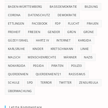
se
pan
BADEN-WÜRTTEMBERG
BASISDEMOKRATIE
BILDUNG
CORONA
DATENSCHUTZ
DEMOKRATIE
ETTLINGEN
FACEBOOK
FDP
FLUCHT
FRAUEN
FREIHEIT
FRIEDEN
GENDER
GRÜN
GRÜNE
GÜZEY ISRAEL
HARTZ IV
INTERNET
KARGIDA
KARLSRUHE
KINDER
KRETSCHMANN
LINKE
MALSCH
MENSCHENRECHTE
MÄNNER
NAZIS
NOKARGIDA
PEGIDA
PIRATEN
POLIZEI
QUERDENKEN
QUERDENKEN721
RASSISMUS
SCHULE
SPD
TERROR
TWITTER
ZENSURSULA
ÜBERWACHUNG
Letzte Kommentare