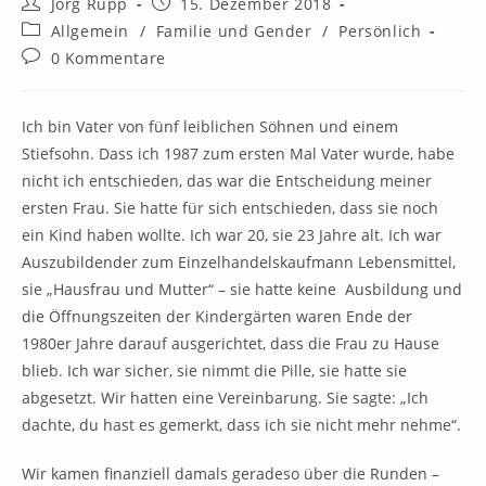
Beitrags-
Beitrag
Jörg Rupp
15. Dezember 2018
Autor:
veröffentlicht:
Beitrags-
Allgemein
/
Familie und Gender
/
Persönlich
Kategorie:
Beitrags-
0 Kommentare
Kommentare:
Ich bin Vater von fünf leiblichen Söhnen und einem
Stiefsohn. Dass ich 1987 zum ersten Mal Vater wurde, habe
nicht ich entschieden, das war die Entscheidung meiner
ersten Frau. Sie hatte für sich entschieden, dass sie noch
ein Kind haben wollte. Ich war 20, sie 23 Jahre alt. Ich war
Auszubildender zum Einzelhandelskaufmann Lebensmittel,
sie „Hausfrau und Mutter“ – sie hatte keine Ausbildung und
die Öffnungszeiten der Kindergärten waren Ende der
1980er Jahre darauf ausgerichtet, dass die Frau zu Hause
blieb. Ich war sicher, sie nimmt die Pille, sie hatte sie
abgesetzt. Wir hatten eine Vereinbarung. Sie sagte: „Ich
dachte, du hast es gemerkt, dass ich sie nicht mehr nehme“.
Wir kamen finanziell damals geradeso über die Runden –