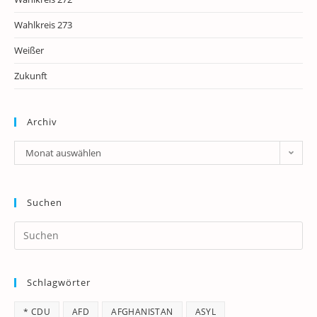
Wahlkreis 273
Weißer
Zukunft
Archiv
Archiv
Monat auswählen
Suchen
Pr
Es
to
Schlagwörter
clo
th
* CDU
AFD
AFGHANISTAN
ASYL