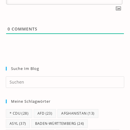
0
COMMENTS
Suche Im Blog
Pr
Es
to
Meine Schlagwörter
clo
th
* CDU
(28)
AFD
(23)
AFGHANISTAN
(13)
se
pan
ASYL
(37)
BADEN-WÜRTTEMBERG
(24)