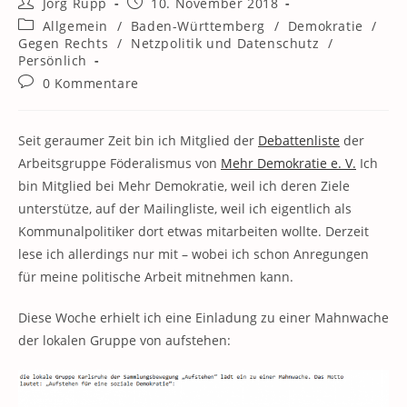
Beitrags-
Beitrag
Jörg Rupp
10. November 2018
Autor:
veröffentlicht:
Beitrags-
Allgemein
/
Baden-Württemberg
/
Demokratie
/
Kategorie:
Gegen Rechts
/
Netzpolitik und Datenschutz
/
Persönlich
Beitrags-
0 Kommentare
Kommentare:
Seit geraumer Zeit bin ich Mitglied der
Debattenliste
der
Arbeitsgruppe Föderalismus von
Mehr Demokratie e. V.
Ich
bin Mitglied bei Mehr Demokratie, weil ich deren Ziele
unterstütze, auf der Mailingliste, weil ich eigentlich als
Kommunalpolitiker dort etwas mitarbeiten wollte. Derzeit
lese ich allerdings nur mit – wobei ich schon Anregungen
für meine politische Arbeit mitnehmen kann.
Diese Woche erhielt ich eine Einladung zu einer Mahnwache
der lokalen Gruppe von aufstehen: