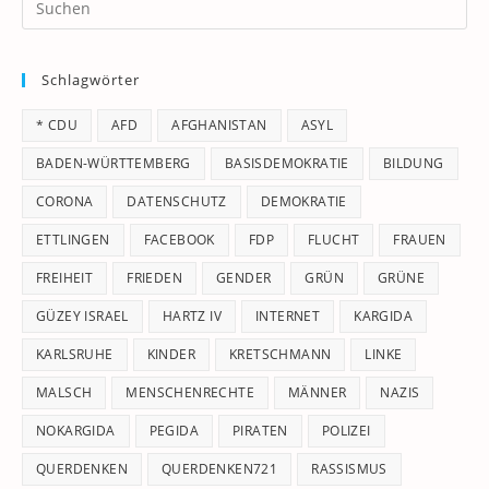
Es
to
Schlagwörter
clo
th
* CDU
AFD
AFGHANISTAN
ASYL
se
pan
BADEN-WÜRTTEMBERG
BASISDEMOKRATIE
BILDUNG
CORONA
DATENSCHUTZ
DEMOKRATIE
ETTLINGEN
FACEBOOK
FDP
FLUCHT
FRAUEN
FREIHEIT
FRIEDEN
GENDER
GRÜN
GRÜNE
GÜZEY ISRAEL
HARTZ IV
INTERNET
KARGIDA
KARLSRUHE
KINDER
KRETSCHMANN
LINKE
MALSCH
MENSCHENRECHTE
MÄNNER
NAZIS
NOKARGIDA
PEGIDA
PIRATEN
POLIZEI
QUERDENKEN
QUERDENKEN721
RASSISMUS