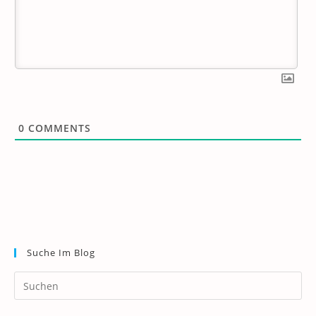
0
COMMENTS
Suche Im Blog
Pr
Es
to