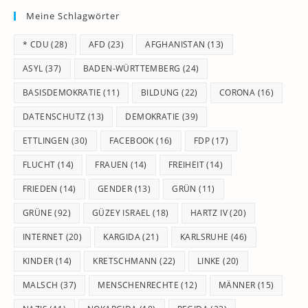
Meine Schlagwörter
clo
th
* CDU
(28)
AFD
(23)
AFGHANISTAN
(13)
se
pan
ASYL
(37)
BADEN-WÜRTTEMBERG
(24)
BASISDEMOKRATIE
(11)
BILDUNG
(22)
CORONA
(16)
DATENSCHUTZ
(13)
DEMOKRATIE
(39)
ETTLINGEN
(30)
FACEBOOK
(16)
FDP
(17)
FLUCHT
(14)
FRAUEN
(14)
FREIHEIT
(14)
FRIEDEN
(14)
GENDER
(13)
GRÜN
(11)
GRÜNE
(92)
GÜZEY ISRAEL
(18)
HARTZ IV
(20)
INTERNET
(20)
KARGIDA
(21)
KARLSRUHE
(46)
KINDER
(14)
KRETSCHMANN
(22)
LINKE
(20)
MALSCH
(37)
MENSCHENRECHTE
(12)
MÄNNER
(15)