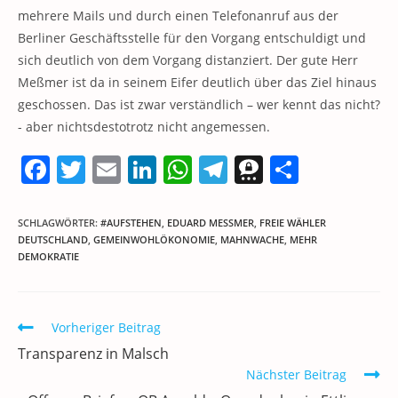
mehrere Mails und durch einen Telefonanruf aus der
Berliner Geschäftsstelle für den Vorgang entschuldigt und
sich deutlich von dem Vorgang distanziert. Der gute Herr
Meßmer ist da in seinem Eifer deutlich über das Ziel hinaus
geschossen. Das ist zwar verständlich – wer kennt das nicht?
- aber nichtsdestotrotz nicht angemessen.
F
T
E
Li
W
T
T
T
a
w
m
n
h
el
h
ei
c
itt
ai
k
at
e
re
le
SCHLAGWÖRTER
:
#AUFSTEHEN
,
EDUARD MESSMER
,
FREIE WÄHLER
DEUTSCHLAND
,
GEMEINWOHLÖKONOMIE
,
MAHNWACHE
,
MEHR
e
er
l
e
s
gr
e
n
DEMOKRATIE
b
dI
A
a
m
o
n
p
m
a
Weitere
Vorheriger Beitrag
o
p
Artikel
Transparenz in Malsch
k
ansehen
Nächster Beitrag