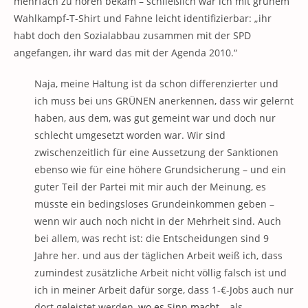
mehrfach zu hören bekam – schließlich war ich mit grünem
Wahlkampf-T-Shirt und Fahne leicht identifizierbar: „ihr
habt doch den Sozialabbau zusammen mit der SPD
angefangen, ihr ward das mit der Agenda 2010.“
Naja, meine Haltung ist da schon differenzierter und
ich muss bei uns GRÜNEN anerkennen, dass wir gelernt
haben, aus dem, was gut gemeint war und doch nur
schlecht umgesetzt worden war. Wir sind
zwischenzeitlich für eine Aussetzung der Sanktionen
ebenso wie für eine höhere Grundsicherung – und ein
guter Teil der Partei mit mir auch der Meinung, es
müsste ein bedingsloses Grundeinkommen geben –
wenn wir auch noch nicht in der Mehrheit sind. Auch
bei allem, was recht ist: die Entscheidungen sind 9
Jahre her. und aus der täglichen Arbeit weiß ich, dass
zumindest zusätzliche Arbeit nicht völlig falsch ist und
ich in meiner Arbeit dafür sorge, dass 1-€-Jobs auch nur
dort geleistet werden,
wo es Sinn macht
– als