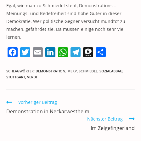
Egal, wie man zu Schmiedel steht, Demonstrations –
Meinungs- und Redefreiheit sind hohe Güter in dieser
Demokratie. Wer politische Gegner versucht mundtot zu
machen, gefährdet sie. Da müssen einige noch sehr viel
lernen.
F
T
E
Li
W
T
T
T
a
w
m
n
h
el
h
ei
c
itt
ai
k
at
e
re
le
SCHLAGWÖRTER
:
DEMONSTRATION
,
MLKP
,
SCHMIEDEL
,
SOZIALABBAU
,
STUTTGART
,
VERDI
e
er
l
e
s
gr
e
n
b
dI
A
a
m
o
n
p
m
a
Weitere
Vorheriger Beitrag
Artikel
o
p
Demonstration in Neckarwestheim
ansehen
k
Nächster Beitrag
Im Zeigefingerland