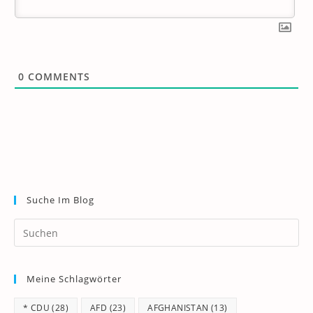
0
COMMENTS
Suche Im Blog
Pr
Es
to
Meine Schlagwörter
clo
th
* CDU
(28)
AFD
(23)
AFGHANISTAN
(13)