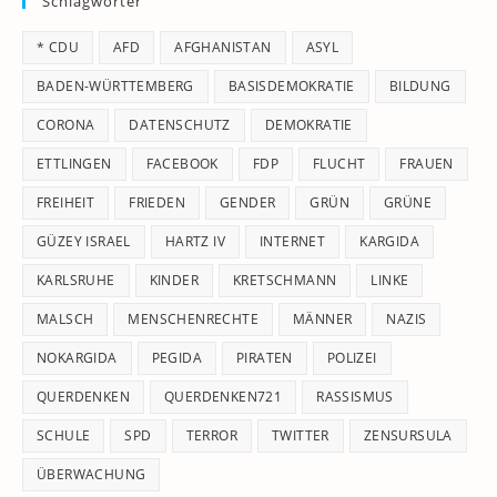
Schlagwörter
clo
th
* CDU
AFD
AFGHANISTAN
ASYL
se
pan
BADEN-WÜRTTEMBERG
BASISDEMOKRATIE
BILDUNG
CORONA
DATENSCHUTZ
DEMOKRATIE
ETTLINGEN
FACEBOOK
FDP
FLUCHT
FRAUEN
FREIHEIT
FRIEDEN
GENDER
GRÜN
GRÜNE
GÜZEY ISRAEL
HARTZ IV
INTERNET
KARGIDA
KARLSRUHE
KINDER
KRETSCHMANN
LINKE
MALSCH
MENSCHENRECHTE
MÄNNER
NAZIS
NOKARGIDA
PEGIDA
PIRATEN
POLIZEI
QUERDENKEN
QUERDENKEN721
RASSISMUS
SCHULE
SPD
TERROR
TWITTER
ZENSURSULA
ÜBERWACHUNG