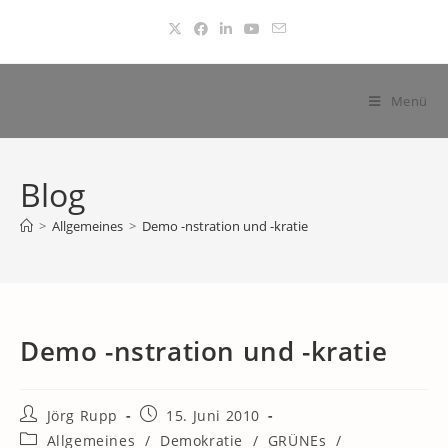
Zum
Inhalt
springen
Menü
Blog
>
Allgemeines
>
Demo -nstration und -kratie
Demo -nstration und -kratie
Beitrags-
Beitrag
Jörg Rupp
15. Juni 2010
Autor:
veröffentlicht:
Beitrags-
Allgemeines
/
Demokratie
/
GRÜNEs
/