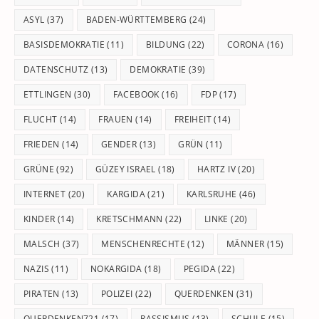
se
pan
ASYL
(37)
BADEN-WÜRTTEMBERG
(24)
BASISDEMOKRATIE
(11)
BILDUNG
(22)
CORONA
(16)
DATENSCHUTZ
(13)
DEMOKRATIE
(39)
ETTLINGEN
(30)
FACEBOOK
(16)
FDP
(17)
FLUCHT
(14)
FRAUEN
(14)
FREIHEIT
(14)
FRIEDEN
(14)
GENDER
(13)
GRÜN
(11)
GRÜNE
(92)
GÜZEY ISRAEL
(18)
HARTZ IV
(20)
INTERNET
(20)
KARGIDA
(21)
KARLSRUHE
(46)
KINDER
(14)
KRETSCHMANN
(22)
LINKE
(20)
MALSCH
(37)
MENSCHENRECHTE
(12)
MÄNNER
(15)
NAZIS
(11)
NOKARGIDA
(18)
PEGIDA
(22)
PIRATEN
(13)
POLIZEI
(22)
QUERDENKEN
(31)
QUERDENKEN721
(17)
RASSISMUS
(13)
SCHULE
(15)