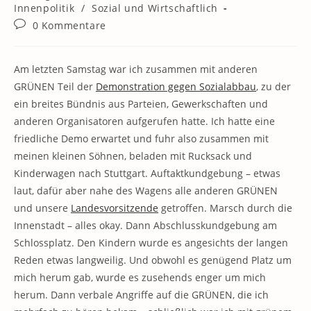
Kategorie:
Innenpolitik
/
Sozial und Wirtschaftlich
Beitrags-
0 Kommentare
Kommentare:
Am letzten Samstag war ich zusammen mit anderen
GRÜNEN Teil der
Demonstration gegen Sozialabbau
, zu der
ein breites Bündnis aus Parteien, Gewerkschaften und
anderen Organisatoren aufgerufen hatte. Ich hatte eine
friedliche Demo erwartet und fuhr also zusammen mit
meinen kleinen Söhnen, beladen mit Rucksack und
Kinderwagen nach Stuttgart. Auftaktkundgebung – etwas
laut, dafür aber nahe des Wagens alle anderen GRÜNEN
und unsere
Landesvorsitzende
getroffen. Marsch durch die
Innenstadt – alles okay. Dann Abschlusskundgebung am
Schlossplatz. Den Kindern wurde es angesichts der langen
Reden etwas langweilig. Und obwohl es genügend Platz um
mich herum gab, wurde es zusehends enger um mich
herum. Dann verbale Angriffe auf die GRÜNEN, die ich