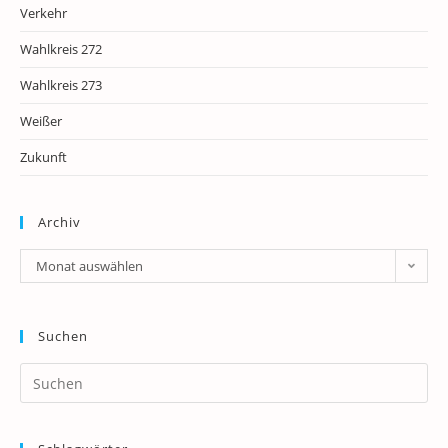
Verkehr
Wahlkreis 272
Wahlkreis 273
Weißer
Zukunft
Archiv
Archiv
Monat auswählen
Suchen
Pr
Es
to