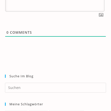
0
COMMENTS
Suche Im Blog
Pr
Es
to
Meine Schlagwörter
clo
th