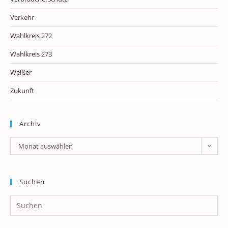
Verkehr
Wahlkreis 272
Wahlkreis 273
Weißer
Zukunft
Archiv
Archiv
Monat auswählen
Suchen
Pr
Es
to