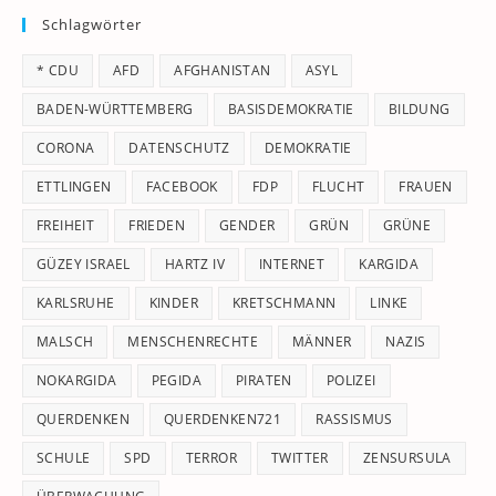
Schlagwörter
clo
th
* CDU
AFD
AFGHANISTAN
ASYL
se
pan
BADEN-WÜRTTEMBERG
BASISDEMOKRATIE
BILDUNG
CORONA
DATENSCHUTZ
DEMOKRATIE
ETTLINGEN
FACEBOOK
FDP
FLUCHT
FRAUEN
FREIHEIT
FRIEDEN
GENDER
GRÜN
GRÜNE
GÜZEY ISRAEL
HARTZ IV
INTERNET
KARGIDA
KARLSRUHE
KINDER
KRETSCHMANN
LINKE
MALSCH
MENSCHENRECHTE
MÄNNER
NAZIS
NOKARGIDA
PEGIDA
PIRATEN
POLIZEI
QUERDENKEN
QUERDENKEN721
RASSISMUS
SCHULE
SPD
TERROR
TWITTER
ZENSURSULA