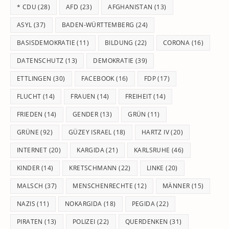
* CDU
(28)
AFD
(23)
AFGHANISTAN
(13)
se
pan
ASYL
(37)
BADEN-WÜRTTEMBERG
(24)
BASISDEMOKRATIE
(11)
BILDUNG
(22)
CORONA
(16)
DATENSCHUTZ
(13)
DEMOKRATIE
(39)
ETTLINGEN
(30)
FACEBOOK
(16)
FDP
(17)
FLUCHT
(14)
FRAUEN
(14)
FREIHEIT
(14)
FRIEDEN
(14)
GENDER
(13)
GRÜN
(11)
GRÜNE
(92)
GÜZEY ISRAEL
(18)
HARTZ IV
(20)
INTERNET
(20)
KARGIDA
(21)
KARLSRUHE
(46)
KINDER
(14)
KRETSCHMANN
(22)
LINKE
(20)
MALSCH
(37)
MENSCHENRECHTE
(12)
MÄNNER
(15)
NAZIS
(11)
NOKARGIDA
(18)
PEGIDA
(22)
PIRATEN
(13)
POLIZEI
(22)
QUERDENKEN
(31)