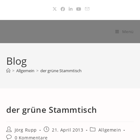
Zum
Inhalt
springen
Menü
Blog
>
Allgemein
>
der grüne Stammtisch
der grüne Stammtisch
Beitrags-
Beitrag
Beitrags-
Jörg Rupp
21. April 2013
Allgemein
Autor:
veröffentlicht:
Kategorie:
Beitrags-
0 Kommentare