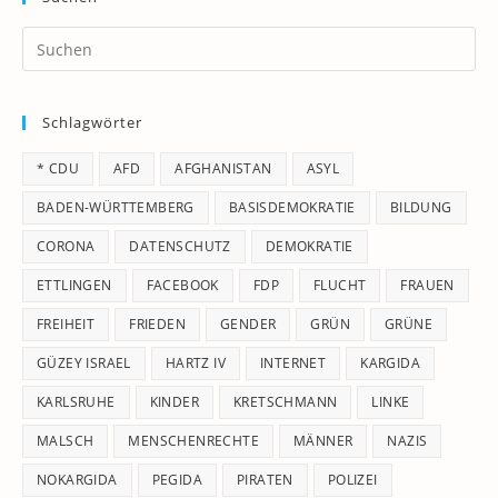
Pr
Es
to
Schlagwörter
clo
th
* CDU
AFD
AFGHANISTAN
ASYL
se
pan
BADEN-WÜRTTEMBERG
BASISDEMOKRATIE
BILDUNG
CORONA
DATENSCHUTZ
DEMOKRATIE
ETTLINGEN
FACEBOOK
FDP
FLUCHT
FRAUEN
FREIHEIT
FRIEDEN
GENDER
GRÜN
GRÜNE
GÜZEY ISRAEL
HARTZ IV
INTERNET
KARGIDA
KARLSRUHE
KINDER
KRETSCHMANN
LINKE
MALSCH
MENSCHENRECHTE
MÄNNER
NAZIS
NOKARGIDA
PEGIDA
PIRATEN
POLIZEI