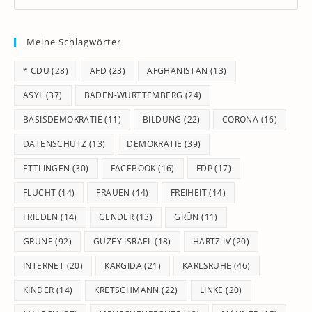
Es
to
Meine Schlagwörter
clo
th
* CDU
(28)
AFD
(23)
AFGHANISTAN
(13)
se
pan
ASYL
(37)
BADEN-WÜRTTEMBERG
(24)
BASISDEMOKRATIE
(11)
BILDUNG
(22)
CORONA
(16)
DATENSCHUTZ
(13)
DEMOKRATIE
(39)
ETTLINGEN
(30)
FACEBOOK
(16)
FDP
(17)
FLUCHT
(14)
FRAUEN
(14)
FREIHEIT
(14)
FRIEDEN
(14)
GENDER
(13)
GRÜN
(11)
GRÜNE
(92)
GÜZEY ISRAEL
(18)
HARTZ IV
(20)
INTERNET
(20)
KARGIDA
(21)
KARLSRUHE
(46)
KINDER
(14)
KRETSCHMANN
(22)
LINKE
(20)