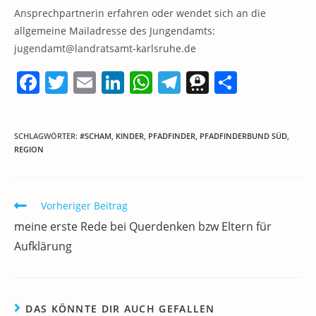
Ansprechpartnerin erfahren oder wendet sich an die
allgemeine Mailadresse des Jungendamts:
jugendamt@landratsamt-karlsruhe.de
F
T
E
Li
W
T
T
T
a
w
m
n
h
el
h
ei
c
itt
ai
k
at
e
re
le
SCHLAGWÖRTER
:
#SCHAM
,
KINDER
,
PFADFINDER
,
PFADFINDERBUND SÜD
,
e
er
l
e
s
gr
e
n
REGION
b
dI
A
a
m
o
n
p
m
a
Weitere
Vorheriger Beitrag
o
p
Artikel
meine erste Rede bei Querdenken bzw Eltern für
ansehen
k
Aufklärung
DAS KÖNNTE DIR AUCH GEFALLEN