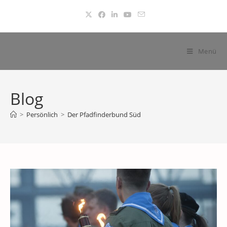
Zum
Inhalt
springen
Menü
Blog
>
Persönlich
>
Der Pfadfinderbund Süd