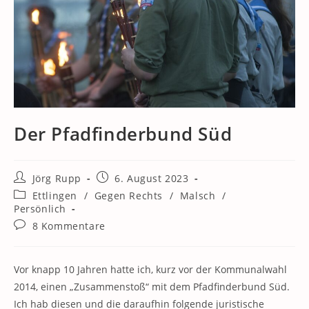
Der Pfadfinderbund Süd
Beitrags-
Beitrag
Jörg Rupp
6. August 2023
Autor:
veröffentlicht:
Beitrags-
Ettlingen
/
Gegen Rechts
/
Malsch
/
Kategorie:
Persönlich
Beitrags-
8 Kommentare
Kommentare:
Vor knapp 10 Jahren hatte ich, kurz vor der Kommunalwahl
2014, einen „Zusammenstoß“ mit dem Pfadfinderbund Süd.
Ich hab diesen und die daraufhin folgende juristische