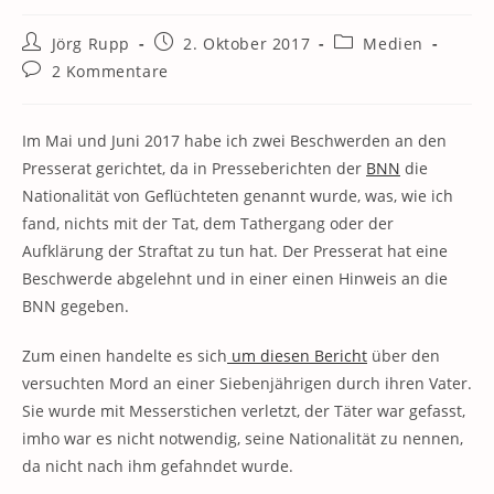
Beitrags-
Beitrag
Beitrags-
Jörg Rupp
2. Oktober 2017
Medien
Autor:
veröffentlicht:
Kategorie:
Beitrags-
2 Kommentare
Kommentare:
Im Mai und Juni 2017 habe ich zwei Beschwerden an den
Presserat gerichtet, da in Presseberichten der
BNN
die
Nationalität von Geflüchteten genannt wurde, was, wie ich
fand, nichts mit der Tat, dem Tathergang oder der
Aufklärung der Straftat zu tun hat. Der Presserat hat eine
Beschwerde abgelehnt und in einer einen Hinweis an die
BNN gegeben.
Zum einen handelte es sich
um diesen Bericht
über den
versuchten Mord an einer Siebenjährigen durch ihren Vater.
Sie wurde mit Messerstichen verletzt, der Täter war gefasst,
imho war es nicht notwendig, seine Nationalität zu nennen,
da nicht nach ihm gefahndet wurde.