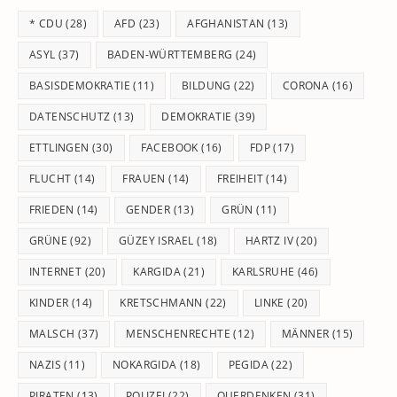
th
* CDU
(28)
AFD
(23)
AFGHANISTAN
(13)
se
pan
ASYL
(37)
BADEN-WÜRTTEMBERG
(24)
BASISDEMOKRATIE
(11)
BILDUNG
(22)
CORONA
(16)
DATENSCHUTZ
(13)
DEMOKRATIE
(39)
ETTLINGEN
(30)
FACEBOOK
(16)
FDP
(17)
FLUCHT
(14)
FRAUEN
(14)
FREIHEIT
(14)
FRIEDEN
(14)
GENDER
(13)
GRÜN
(11)
GRÜNE
(92)
GÜZEY ISRAEL
(18)
HARTZ IV
(20)
INTERNET
(20)
KARGIDA
(21)
KARLSRUHE
(46)
KINDER
(14)
KRETSCHMANN
(22)
LINKE
(20)
MALSCH
(37)
MENSCHENRECHTE
(12)
MÄNNER
(15)
NAZIS
(11)
NOKARGIDA
(18)
PEGIDA
(22)
PIRATEN
(13)
POLIZEI
(22)
QUERDENKEN
(31)