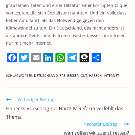
grausamen Taten und einer Diktatur einer korrupten Clique
von Leuten, die sich Sozialisten nannten. Und ein Volk, dass
lieber Auto fährt, als das Notwendige gegen den
Klimawandel zu tun. Ein Deutschland, das nicht anders ist
als andere Deutschlands früher: weder besser, noch freier –
nur mit mehr Internet.
F
T
E
Li
W
T
T
T
a
w
m
n
h
el
h
ei
c
itt
ai
k
at
e
re
le
SCHLAGWÖRTER
:
DETUSCHLAND
,
FREI BESSER
,
GUT
,
HABECK
,
INTERNET
e
er
l
e
s
gr
e
n
b
dI
A
a
m
Weitere
Vorheriger Beitrag
o
n
p
m
a
Artikel
Habecks Vorschlag zur Hartz-IV-Reform verfehlt das
ansehen
o
p
Thema
k
Nächster Beitrag
wen sollen wir zuerst retten?