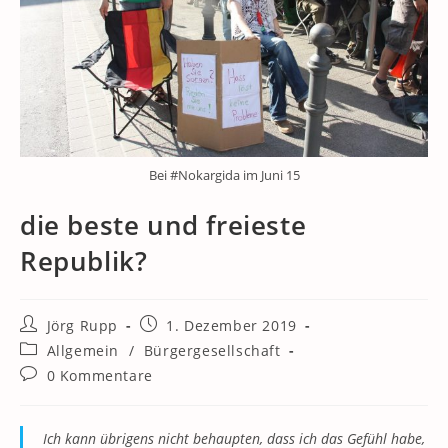
Bei #Nokargida im Juni 15
die beste und freieste
Republik?
Beitrags-
Beitrag
Jörg Rupp
1. Dezember 2019
Autor:
veröffentlicht:
Beitrags-
Allgemein
/
Bürgergesellschaft
Kategorie:
Beitrags-
0 Kommentare
Kommentare:
Ich kann übrigens nicht behaupten, dass ich das Gefühl habe,