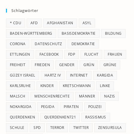
to
Schlagwörter
clo
th
* CDU
AFD
AFGHANISTAN
ASYL
se
pan
BADEN-WÜRTTEMBERG
BASISDEMOKRATIE
BILDUNG
CORONA
DATENSCHUTZ
DEMOKRATIE
ETTLINGEN
FACEBOOK
FDP
FLUCHT
FRAUEN
FREIHEIT
FRIEDEN
GENDER
GRÜN
GRÜNE
GÜZEY ISRAEL
HARTZ IV
INTERNET
KARGIDA
KARLSRUHE
KINDER
KRETSCHMANN
LINKE
MALSCH
MENSCHENRECHTE
MÄNNER
NAZIS
NOKARGIDA
PEGIDA
PIRATEN
POLIZEI
QUERDENKEN
QUERDENKEN721
RASSISMUS
SCHULE
SPD
TERROR
TWITTER
ZENSURSULA