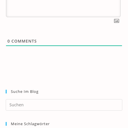
0
COMMENTS
Suche Im Blog
Pr
Es
to
Meine Schlagwörter
clo