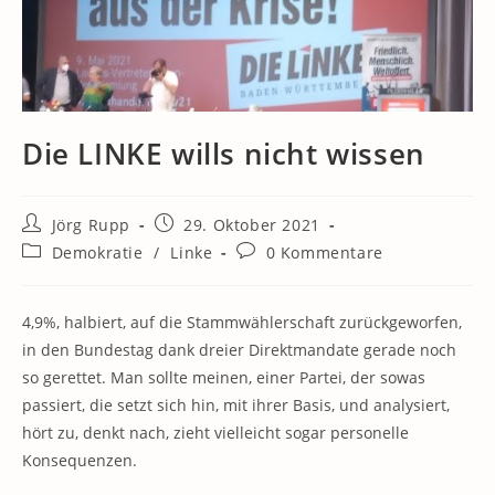
Die LINKE wills nicht wissen
Beitrags-
Beitrag
Jörg Rupp
29. Oktober 2021
Autor:
veröffentlicht:
Beitrags-
Beitrags-
Demokratie
/
Linke
0 Kommentare
Kategorie:
Kommentare:
4,9%, halbiert, auf die Stammwählerschaft zurückgeworfen,
in den Bundestag dank dreier Direktmandate gerade noch
so gerettet. Man sollte meinen, einer Partei, der sowas
passiert, die setzt sich hin, mit ihrer Basis, und analysiert,
hört zu, denkt nach, zieht vielleicht sogar personelle
Konsequenzen.