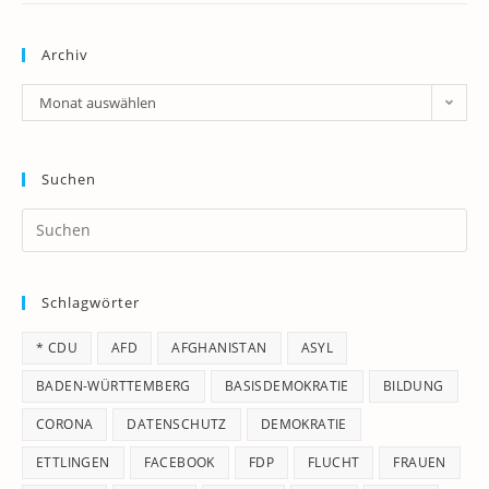
Archiv
Archiv
Monat auswählen
Suchen
Pr
Es
to
Schlagwörter
clo
th
* CDU
AFD
AFGHANISTAN
ASYL
se
pan
BADEN-WÜRTTEMBERG
BASISDEMOKRATIE
BILDUNG
CORONA
DATENSCHUTZ
DEMOKRATIE
ETTLINGEN
FACEBOOK
FDP
FLUCHT
FRAUEN