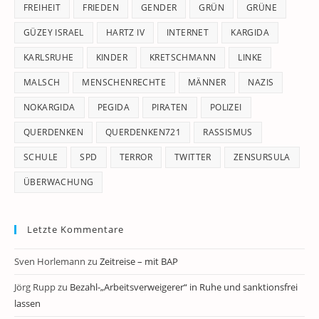
FREIHEIT
FRIEDEN
GENDER
GRÜN
GRÜNE
GÜZEY ISRAEL
HARTZ IV
INTERNET
KARGIDA
KARLSRUHE
KINDER
KRETSCHMANN
LINKE
MALSCH
MENSCHENRECHTE
MÄNNER
NAZIS
NOKARGIDA
PEGIDA
PIRATEN
POLIZEI
QUERDENKEN
QUERDENKEN721
RASSISMUS
SCHULE
SPD
TERROR
TWITTER
ZENSURSULA
ÜBERWACHUNG
Letzte Kommentare
Sven Horlemann
zu
Zeitreise – mit BAP
Jörg Rupp
zu
Bezahl-„Arbeitsverweigerer“ in Ruhe und sanktionsfrei
lassen