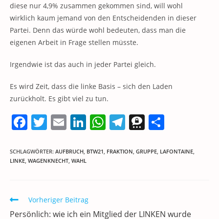
diese nur 4,9% zusammen gekommen sind, will wohl
wirklich kaum jemand von den Entscheidenden in dieser
Partei. Denn das würde wohl bedeuten, dass man die
eigenen Arbeit in Frage stellen müsste.
Irgendwie ist das auch in jeder Partei gleich.
Es wird Zeit, dass die linke Basis – sich den Laden
zurückholt. Es gibt viel zu tun.
F
T
E
Li
W
T
T
T
a
w
m
n
h
el
h
ei
c
itt
ai
k
at
e
re
le
SCHLAGWÖRTER
:
AUFBRUCH
,
BTW21
,
FRAKTION
,
GRUPPE
,
LAFONTAINE
,
LINKE
,
WAGENKNECHT
,
WAHL
e
er
l
e
s
gr
e
n
b
dI
A
a
m
o
n
p
m
a
Weitere
Vorheriger Beitrag
Artikel
o
p
Persönlich: wie ich ein Mitglied der LINKEN wurde
ansehen