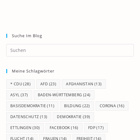
Suche Im Blog
Pr
Es
to
Meine Schlagwörter
clo
th
* CDU
(28)
AFD
(23)
AFGHANISTAN
(13)
se
pan
ASYL
(37)
BADEN-WÜRTTEMBERG
(24)
BASISDEMOKRATIE
(11)
BILDUNG
(22)
CORONA
(16)
DATENSCHUTZ
(13)
DEMOKRATIE
(39)
ETTLINGEN
(30)
FACEBOOK
(16)
FDP
(17)
FLUCHT
(14)
FRAUEN
(14)
FREIHEIT
(14)