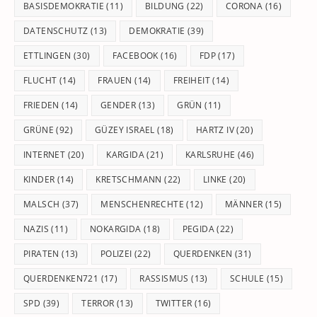
BASISDEMOKRATIE
(11)
BILDUNG
(22)
CORONA
(16)
DATENSCHUTZ
(13)
DEMOKRATIE
(39)
ETTLINGEN
(30)
FACEBOOK
(16)
FDP
(17)
FLUCHT
(14)
FRAUEN
(14)
FREIHEIT
(14)
FRIEDEN
(14)
GENDER
(13)
GRÜN
(11)
GRÜNE
(92)
GÜZEY ISRAEL
(18)
HARTZ IV
(20)
INTERNET
(20)
KARGIDA
(21)
KARLSRUHE
(46)
KINDER
(14)
KRETSCHMANN
(22)
LINKE
(20)
MALSCH
(37)
MENSCHENRECHTE
(12)
MÄNNER
(15)
NAZIS
(11)
NOKARGIDA
(18)
PEGIDA
(22)
PIRATEN
(13)
POLIZEI
(22)
QUERDENKEN
(31)
QUERDENKEN721
(17)
RASSISMUS
(13)
SCHULE
(15)
SPD
(39)
TERROR
(13)
TWITTER
(16)