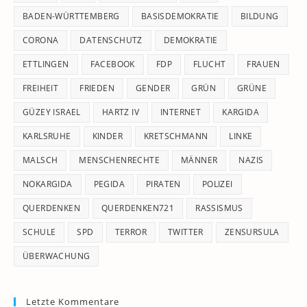
pan
BADEN-WÜRTTEMBERG
BASISDEMOKRATIE
BILDUNG
CORONA
DATENSCHUTZ
DEMOKRATIE
ETTLINGEN
FACEBOOK
FDP
FLUCHT
FRAUEN
FREIHEIT
FRIEDEN
GENDER
GRÜN
GRÜNE
GÜZEY ISRAEL
HARTZ IV
INTERNET
KARGIDA
KARLSRUHE
KINDER
KRETSCHMANN
LINKE
MALSCH
MENSCHENRECHTE
MÄNNER
NAZIS
NOKARGIDA
PEGIDA
PIRATEN
POLIZEI
QUERDENKEN
QUERDENKEN721
RASSISMUS
SCHULE
SPD
TERROR
TWITTER
ZENSURSULA
ÜBERWACHUNG
Letzte Kommentare