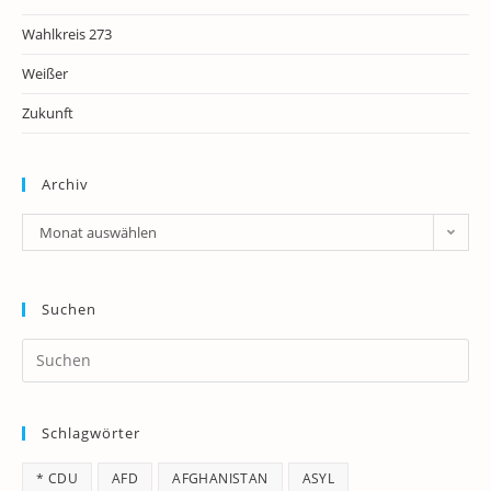
Wahlkreis 273
Weißer
Zukunft
Archiv
Archiv
Monat auswählen
Suchen
Pr
Es
to
Schlagwörter
clo
th
* CDU
AFD
AFGHANISTAN
ASYL
se