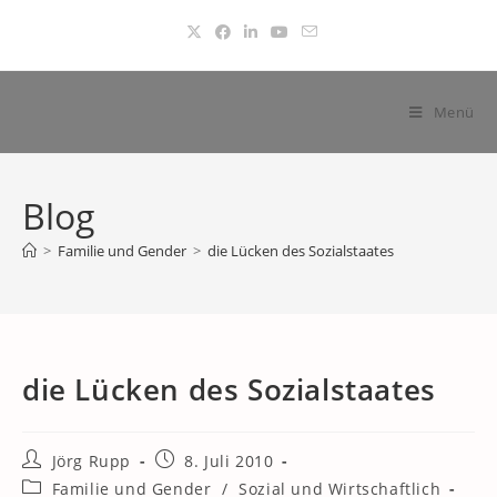
Zum
Inhalt
springen
Menü
Blog
>
Familie und Gender
>
die Lücken des Sozialstaates
die Lücken des Sozialstaates
Beitrags-
Beitrag
Jörg Rupp
8. Juli 2010
Autor:
veröffentlicht:
Beitrags-
Familie und Gender
/
Sozial und Wirtschaftlich