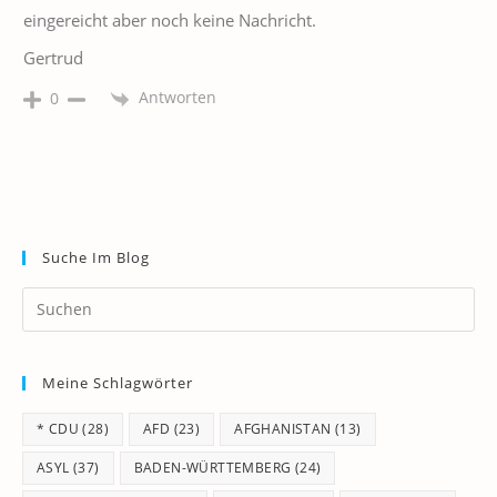
eingereicht aber noch keine Nachricht.
Gertrud
Antworten
0
Suche Im Blog
Pr
Es
to
Meine Schlagwörter
clo
th
* CDU
(28)
AFD
(23)
AFGHANISTAN
(13)
se
pan
ASYL
(37)
BADEN-WÜRTTEMBERG
(24)