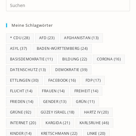
Pr
Es
to
Meine Schlagwörter
clo
th
* CDU
(28)
AFD
(23)
AFGHANISTAN
(13)
se
pan
ASYL
(37)
BADEN-WÜRTTEMBERG
(24)
BASISDEMOKRATIE
(11)
BILDUNG
(22)
CORONA
(16)
DATENSCHUTZ
(13)
DEMOKRATIE
(39)
ETTLINGEN
(30)
FACEBOOK
(16)
FDP
(17)
FLUCHT
(14)
FRAUEN
(14)
FREIHEIT
(14)
FRIEDEN
(14)
GENDER
(13)
GRÜN
(11)
GRÜNE
(92)
GÜZEY ISRAEL
(18)
HARTZ IV
(20)
INTERNET
(20)
KARGIDA
(21)
KARLSRUHE
(46)
KINDER
(14)
KRETSCHMANN
(22)
LINKE
(20)