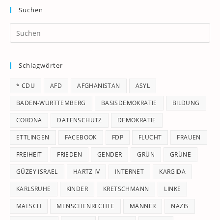
Suchen
Pr
Es
to
Schlagwörter
clo
th
* CDU
AFD
AFGHANISTAN
ASYL
se
pan
BADEN-WÜRTTEMBERG
BASISDEMOKRATIE
BILDUNG
CORONA
DATENSCHUTZ
DEMOKRATIE
ETTLINGEN
FACEBOOK
FDP
FLUCHT
FRAUEN
FREIHEIT
FRIEDEN
GENDER
GRÜN
GRÜNE
GÜZEY ISRAEL
HARTZ IV
INTERNET
KARGIDA
KARLSRUHE
KINDER
KRETSCHMANN
LINKE
MALSCH
MENSCHENRECHTE
MÄNNER
NAZIS