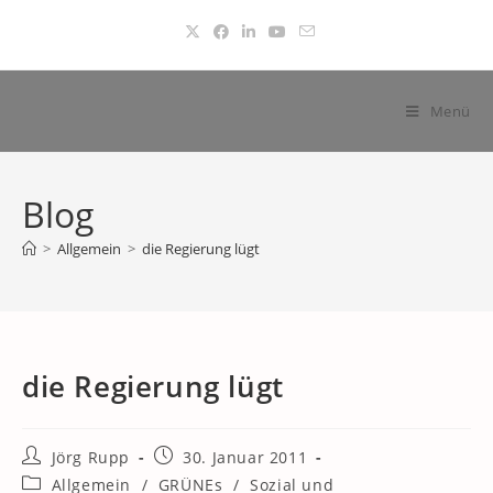
Zum
Inhalt
springen
Menü
Blog
>
Allgemein
>
die Regierung lügt
die Regierung lügt
Beitrags-
Beitrag
Jörg Rupp
30. Januar 2011
Autor:
veröffentlicht:
Beitrags-
Allgemein
/
GRÜNEs
/
Sozial und