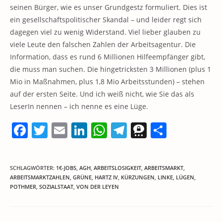
seinen Bürger, wie es unser Grundgestz formuliert. Dies ist
ein gesellschaftspolitischer Skandal – und leider regt sich
dagegen viel zu wenig Widerstand. Viel lieber glauben zu
viele Leute den falschen Zahlen der Arbeitsagentur. Die
Information, dass es rund 6 Millionen Hilfeempfänger gibt,
die muss man suchen. Die hingetricksten 3 Millionen (plus 1
Mio in Maßnahmen, plus 1,8 Mio Arbeitsstunden) – stehen
auf der ersten Seite. Und ich weiß nicht, wie Sie das als
LeserIn nennen – ich nenne es eine Lüge.
F
T
E
Li
W
T
T
T
a
w
m
n
h
el
h
ei
c
itt
ai
k
at
e
re
le
SCHLAGWÖRTER
:
1€-JOBS
,
AGH
,
ARBEITSLOSIGKEIT
,
ARBEITSMARKT
,
e
er
l
e
s
gr
e
n
ARBEITSMARKTZAHLEN
,
GRÜNE
,
HARTZ IV
,
KÜRZUNGEN
,
LINKE
,
LÜGEN
,
POTHMER
b
,
SOZIALSTAAT
,
VON DER LEYEN
dI
A
a
m
o
n
p
m
a