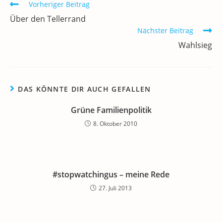
o
p
Weitere
Vorheriger Beitrag
Artikel
k
Über den Tellerrand
ansehen
Nächster Beitrag
Wahlsieg
DAS KÖNNTE DIR AUCH GEFALLEN
Grüne Familienpolitik
8. Oktober 2010
#stopwatchingus – meine Rede
27. Juli 2013