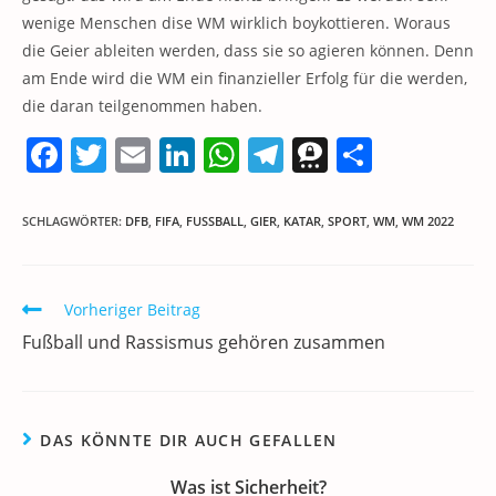
wenige Menschen dise WM wirklich boykottieren. Woraus
die Geier ableiten werden, dass sie so agieren können. Denn
am Ende wird die WM ein finanzieller Erfolg für die werden,
die daran teilgenommen haben.
F
T
E
Li
W
T
T
T
a
w
m
n
h
el
h
ei
c
itt
ai
k
at
e
re
le
SCHLAGWÖRTER
:
DFB
,
FIFA
,
FUSSBALL
,
GIER
,
KATAR
,
SPORT
,
WM
,
WM 2022
e
er
l
e
s
gr
e
n
b
dI
A
a
m
Weitere
Vorheriger Beitrag
o
n
p
m
a
Artikel
Fußball und Rassismus gehören zusammen
ansehen
o
p
k
DAS KÖNNTE DIR AUCH GEFALLEN
Was ist Sicherheit?