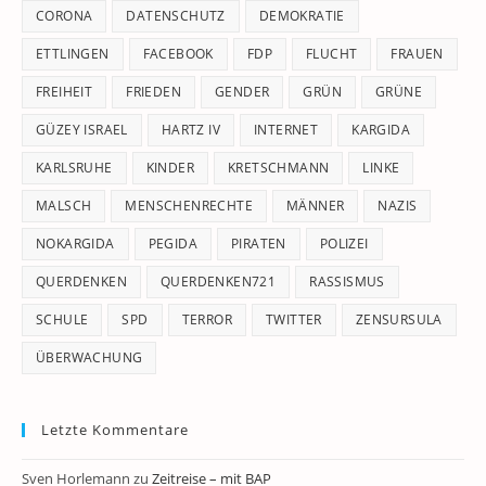
CORONA
DATENSCHUTZ
DEMOKRATIE
ETTLINGEN
FACEBOOK
FDP
FLUCHT
FRAUEN
FREIHEIT
FRIEDEN
GENDER
GRÜN
GRÜNE
GÜZEY ISRAEL
HARTZ IV
INTERNET
KARGIDA
KARLSRUHE
KINDER
KRETSCHMANN
LINKE
MALSCH
MENSCHENRECHTE
MÄNNER
NAZIS
NOKARGIDA
PEGIDA
PIRATEN
POLIZEI
QUERDENKEN
QUERDENKEN721
RASSISMUS
SCHULE
SPD
TERROR
TWITTER
ZENSURSULA
ÜBERWACHUNG
Letzte Kommentare
Sven Horlemann
zu
Zeitreise – mit BAP