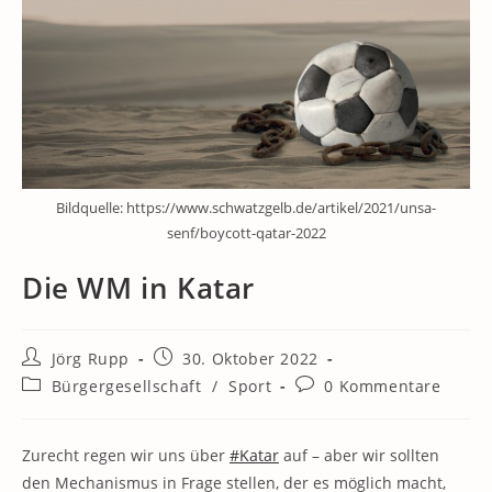
Bildquelle: https://www.schwatzgelb.de/artikel/2021/unsa-
senf/boycott-qatar-2022
Die WM in Katar
Beitrags-
Beitrag
Jörg Rupp
30. Oktober 2022
Autor:
veröffentlicht:
Beitrags-
Beitrags-
Bürgergesellschaft
/
Sport
0 Kommentare
Kategorie:
Kommentare:
Zurecht regen wir uns über
#Katar
auf – aber wir sollten
den Mechanismus in Frage stellen, der es möglich macht,