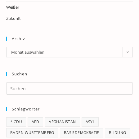
Weißer
Zukunft
Archiv
Archiv
Monat auswählen
Suchen
Pr
Es
to
Schlagwörter
clo
th
* CDU
AFD
AFGHANISTAN
ASYL
se
pan
BADEN-WÜRTTEMBERG
BASISDEMOKRATIE
BILDUNG