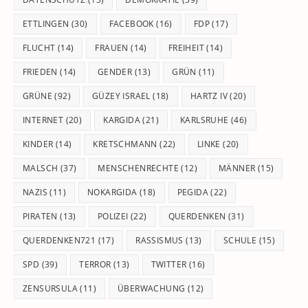
ETTLINGEN
(30)
FACEBOOK
(16)
FDP
(17)
FLUCHT
(14)
FRAUEN
(14)
FREIHEIT
(14)
FRIEDEN
(14)
GENDER
(13)
GRÜN
(11)
GRÜNE
(92)
GÜZEY ISRAEL
(18)
HARTZ IV
(20)
INTERNET
(20)
KARGIDA
(21)
KARLSRUHE
(46)
KINDER
(14)
KRETSCHMANN
(22)
LINKE
(20)
MALSCH
(37)
MENSCHENRECHTE
(12)
MÄNNER
(15)
NAZIS
(11)
NOKARGIDA
(18)
PEGIDA
(22)
PIRATEN
(13)
POLIZEI
(22)
QUERDENKEN
(31)
QUERDENKEN721
(17)
RASSISMUS
(13)
SCHULE
(15)
SPD
(39)
TERROR
(13)
TWITTER
(16)
ZENSURSULA
(11)
ÜBERWACHUNG
(12)