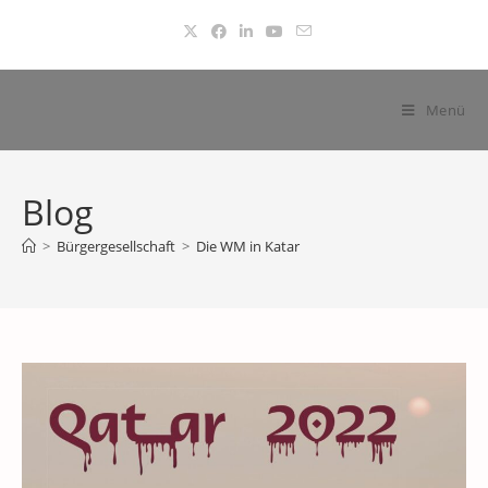
Zum
Inhalt
springen
Menü
Blog
>
Bürgergesellschaft
>
Die WM in Katar