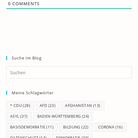
0
COMMENTS
Suche Im Blog
Pr
Es
to
Meine Schlagwörter
clo
th
* CDU
(28)
AFD
(23)
AFGHANISTAN
(13)
se
pan
ASYL
(37)
BADEN-WÜRTTEMBERG
(24)
BASISDEMOKRATIE
(11)
BILDUNG
(22)
CORONA
(16)
DATENSCHUTZ
(13)
DEMOKRATIE
(39)