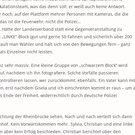
alationsteam, was das denn soll: er weiß auch keine Antwort.
 hoch, auf der Plattform mehrer Personen mit Kameras, die die
as ist die Feuerwehr, nicht die Polizei…
. Hätte der Landesverband statt eine Gegenveranstaltung zu
en „LINKE“-Block (gut und gerne 50 Fahnen und sicherlich über 200
rault man Wähler und hält sich von den Bewegungen fern – ganz
ls Einzelner nicht leisten.
enz sehr massiv. Eine kleine Gruppe von „schwarzem Block“ wird
auf, nachdem ich ihn fotografiere. Solche Vorfälle passieren
trollieren lassen, wer zurückkommt, ebenfalls. Ein Vater kann mi
n, erst nachdem Gisela und ich einschreiten kommt er raus – um 
as Ende der Freiheit, widerrechtlich durch deutsche Polizei
chtung der Rheinbrücke sehen. Nach und nach verteilt sich dann
of. Kein Vorwärtskommen mehr. Sylvia, Christian und eine linke
n aber kein Erfolg beschieden. Christian berichtet über den