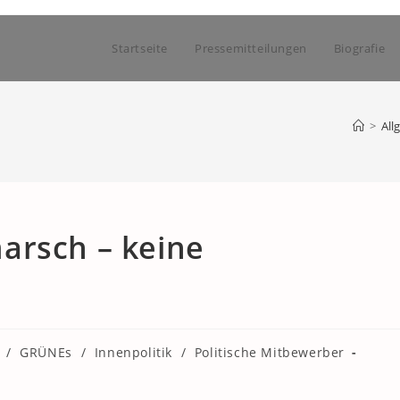
Startseite
Pressemitteilungen
Biografie
>
All
arsch – keine
/
GRÜNEs
/
Innenpolitik
/
Politische Mitbewerber