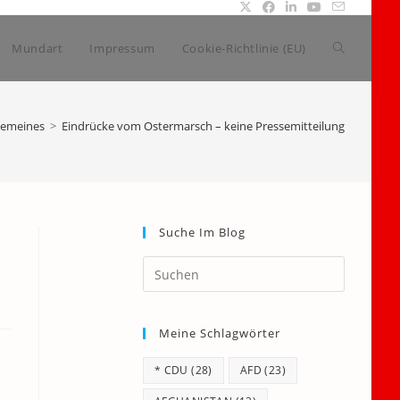
Website-
Mundart
Impressum
Cookie-Richtlinie (EU)
Suche
gemeines
>
Eindrücke vom Ostermarsch – keine Pressemitteilung
umschalte
Suche Im Blog
Press
Escape
to
Meine Schlagwörter
close
the
* CDU
(28)
AFD
(23)
search