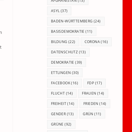
panel.
AFGHANISTAN
(13)
ASYL
(37)
BADEN-WÜRTTEMBERG
(24)
BASISDEMOKRATIE
(11)
n
BILDUNG
(22)
CORONA
(16)
t
DATENSCHUTZ
(13)
DEMOKRATIE
(39)
ETTLINGEN
(30)
FACEBOOK
(16)
FDP
(17)
FLUCHT
(14)
FRAUEN
(14)
FREIHEIT
(14)
FRIEDEN
(14)
GENDER
(13)
GRÜN
(11)
GRÜNE
(92)