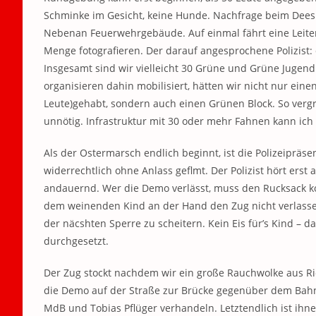
Schminke im Gesicht, keine Hunde. Nachfrage beim Deesk
Nebenan Feuerwehrgebäude. Auf einmal fährt eine Leiter
Menge fotografieren. Der darauf angesprochene Polizist: d
Insgesamt sind wir vielleicht 30 Grüne und Grüne Jugend
organisieren dahin mobilisiert, hätten wir nicht nur ein
Leute)gehabt, sondern auch einen Grünen Block. So verg
unnötig. Infrastruktur mit 30 oder mehr Fahnen kann ich a
Als der Ostermarsch endlich beginnt, ist die Polizeipräs
widerrechtlich ohne Anlass geflmt. Der Polizist hört erst 
andauernd. Wer die Demo verlässt, muss den Rucksack kon
dem weinenden Kind an der Hand den Zug nicht verlasse
der näcshten Sperre zu scheitern. Kein Eis für’s Kind – d
durchgesetzt.
Der Zug stockt nachdem wir ein große Rauchwolke aus Ri
die Demo auf der Straße zur Brücke gegenüber dem Bahnh
MdB und Tobias Pflüger verhandeln. Letztendlich ist ihne