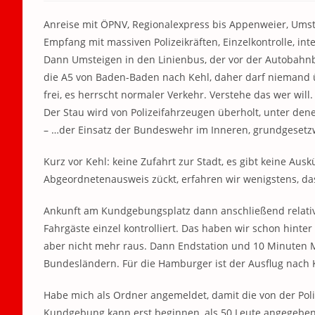
Anreise mit ÖPNV, Regionalexpress bis Appenweier, Umst
Empfang mit massiven Polizeikräften, Einzelkontrolle, inte
Dann Umsteigen in den Linienbus, der vor der Autobahnb
die A5 von Baden-Baden nach Kehl, daher darf niemand ü
frei, es herrscht normaler Verkehr. Verstehe das wer will.
Der Stau wird von Polizeifahrzeugen überholt, unter den
– …der Einsatz der Bundeswehr im Inneren, grundgesetzwi
Kurz vor Kehl: keine Zufahrt zur Stadt, es gibt keine Ausk
Abgeordnetenausweis zückt, erfahren wir wenigstens, das
Ankunft am Kundgebungsplatz dann anschließend relativ f
Fahrgäste einzel kontrolliert. Das haben wir schon hinte
aber nicht mehr raus. Dann Endstation und 10 Minuten M
Bundesländern. Für die Hamburger ist der Ausflug nach K
Habe mich als Ordner angemeldet, damit die von der Poliz
Kundgebung kann erst beginnen, als 50 Leute angegeben s