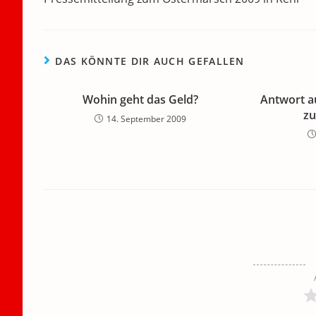
ansehen
o
p
k
DAS KÖNNTE DIR AUCH GEFALLEN
Wohin geht das Geld?
Antwort au
z
14. September 2009