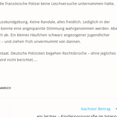
ie französische Polizei keine Löschversuche unternommen hätte,
sskundgebung. Keine Randale, alles freidlich. Lediglich in der
ar, konnte eine angespannte Stimmung wahrgenommen werden. Ab
ach ab. Ein kleines Häufchen schwarz angezogener Jugendlicher
rt – und ziehen früh unvermummt von dannen.
sstaat. Deutsche Polizisten begehen Rechtsbrüche – ohne jegliches
rd nicht berichtet…..
MARSCH
Nächster Beitrag
ein letztes – Kinderpornografie im Intern