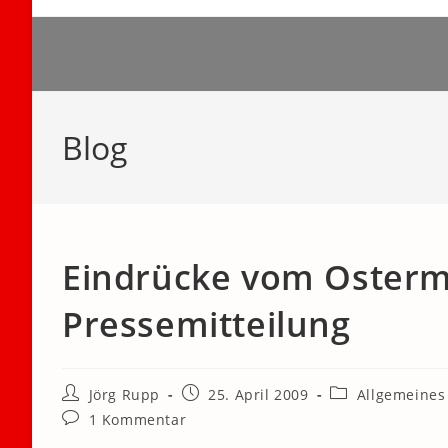
Zum
Inhalt
springen
Blog
Eindrücke vom Osterm
Pressemitteilung
Beitrags-
Beitrag
Beitrags-
Jörg Rupp
25. April 2009
Allgemeines
Autor:
veröffentlicht:
Kategorie:
Beitrags-
1 Kommentar
Kommentare: