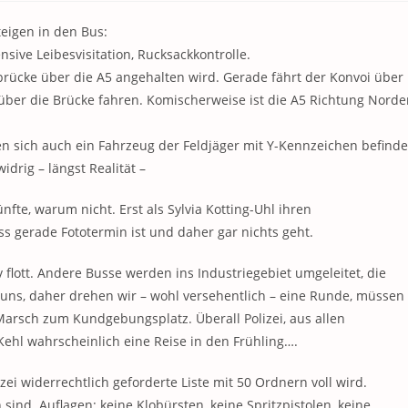
eigen in den Bus:
nsive Leibesvisitation, Rucksackkontrolle.
rücke über die A5 angehalten wird. Gerade fährt der Konvoi über
ber die Brücke fahren. Komischerweise ist die A5 Richtung Norde
en sich auch ein Fahrzeug der Feldjäger mit Y-Kennzeichen befinde
drig – längst Realität –
ünfte, warum nicht. Erst als Sylvia Kotting-Uhl ihren
s gerade Fototermin ist und daher gar nichts geht.
lott. Andere Busse werden ins Industriegebiet umgeleitet, die
r uns, daher drehen wir – wohl versehentlich – eine Runde, müssen
arsch zum Kundgebungsplatz. Überall Polizei, aus allen
ehl wahrscheinlich eine Reise in den Frühling….
ei widerrechtlich geforderte Liste mit 50 Ordnern voll wird.
ind. Auflagen: keine Klobürsten, keine Spritzpistolen, keine