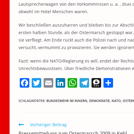
Lautsprecherwagen von den Vorkommnissen u. a. , dsas d
obwohl im Hotel Menschen waren.
Wir beschließen auszuharren und bleiben bis zur Abschlu
ersten halben Stunde, als der Ostermarsch gestoppt w
sie verfliegt. Am Ende rückt auch die Polizei nach und n
versucht, vermummt zu provozieren. Sie werden ignorie
Fazit: wenn die NATO/Regierung es will, endet der Recht
Unrechtsbewusstsein. Über friedliche Demonstrationen wi
F
T
E
Li
W
T
T
T
a
w
m
n
h
el
h
ei
c
itt
ai
k
at
e
re
le
SCHLAGWÖRTER
:
BUNDESWEHR IM INNERN
,
DEMOKRATIE
,
NATO
,
OSTER
e
er
l
e
s
gr
e
n
b
dI
A
a
m
Weitere
Vorheriger Beitrag
o
n
p
m
a
Artikel
Pressemitteilung zum Ostermarsch 2009 in Kehl