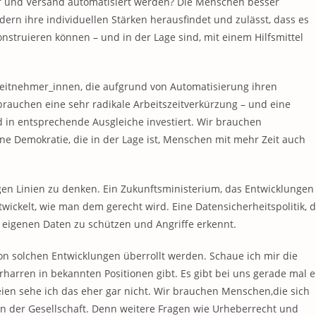
f und Versand automatisiert werden? Die Menschen besser
dern ihre individuellen Stärken herausfindet und zulässt, dass es
onstruieren können – und in der Lage sind, mit einem Hilfsmittel
rbeitnehmer_innen, die aufgrund von Automatisierung ihren
 brauchen eine sehr radikale Arbeitszeitverkürzung – und eine
d in entsprechende Ausgleiche investiert. Wir brauchen
ne Demokratie, die in der Lage ist, Menschen mit mehr Zeit auch
angen Linien zu denken. Ein Zukunftsministerium, das Entwicklungen
ickelt, wie man dem gerecht wird. Eine Datensicherheitspolitik, d
e eigenen Daten zu schützen und Angriffe erkennt.
on solchen Entwicklungen überrollt werden. Schaue ich mir die
Verharren in bekannten Positionen gibt. Es gibt bei uns gerade mal e
ien sehe ich das eher gar nicht. Wir brauchen Menschen,die sich
in der Gesellschaft. Denn weitere Fragen wie Urheberrecht und