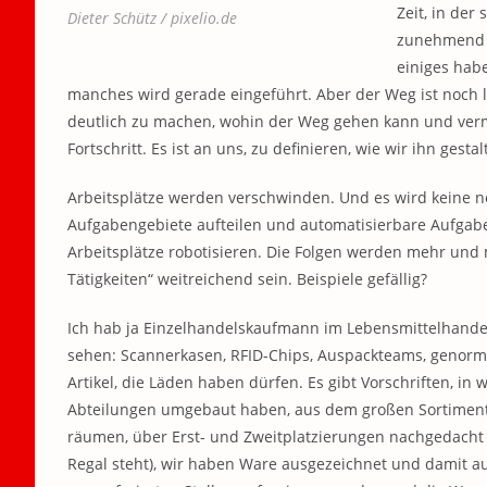
Zeit, in der
Dieter Schütz / pixelio.de
zunehmend A
einiges hab
manches wird gerade eingeführt. Aber der Weg ist noch l
deutlich zu machen, wohin der Weg gehen kann und vermu
Fortschritt. Es ist an uns, zu definieren, wie wir ihn gesta
Arbeitsplätze werden verschwinden. Und es wird keine
Aufgabengebiete aufteilen und automatisierbare Aufgab
Arbeitsplätze robotisieren. Die Folgen werden mehr und m
Tätigkeiten“ weitreichend sein. Beispiele gefällig?
Ich hab ja Einzelhandelskaufmann im Lebensmittelhandel
sehen: Scannerkasen, RFID-Chips, Auspackteams, genormte
Artikel, die Läden haben dürfen. Es gibt Vorschriften, in
Abteilungen umgebaut haben, aus dem großen Sortiment 
räumen, über Erst- und Zweitplatzierungen nachgedacht h
Regal steht), wir haben Ware ausgezeichnet und damit au