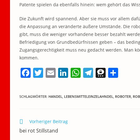
Patente spielen da ebenfalls hinein: wem gehört das Wis
Die Zukunft wird spannend. Aber sie muss vor allem dafür
die Anpassung an veränderte äußere Umstände. Die robot
gibt, muss die weniger vorhandene besser bezahlt werd
Befriedigung von Grundbedürfnissen geben – das beding
Zugangsgerechtigkeit muss neu gedacht werden. Man kö
kommen.
F
T
E
Li
W
T
T
T
a
w
m
n
h
el
h
ei
c
itt
ai
k
at
e
re
le
SCHLAGWÖRTER
:
HANDEL
,
LEBENSMITTELEINZELAHNDEL
,
ROBOTER
,
ROB
e
er
l
e
s
gr
e
n
b
dI
A
a
m
o
n
p
m
a
Weitere
Vorheriger Beitrag
Artikel
o
p
bei rot Stillstand
ansehen