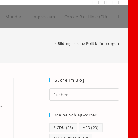
Website-
Mundart
Impressum
Cookie-Richtlinie (EU)
Suche
>
Bildung
>
eine Politik für morgen
umschalt
Suche Im Blog
Press
Escape
e
to
Meine Schlagwörter
close
the
* CDU
(28)
AFD
(23)
search