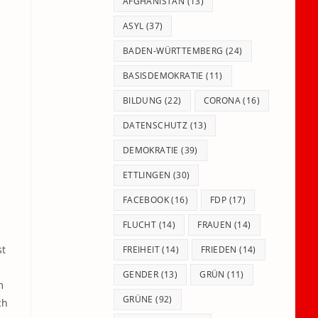
panel.
AFGHANISTAN
(13)
ASYL
(37)
BADEN-WÜRTTEMBERG
(24)
BASISDEMOKRATIE
(11)
BILDUNG
(22)
CORONA
(16)
DATENSCHUTZ
(13)
DEMOKRATIE
(39)
ETTLINGEN
(30)
FACEBOOK
(16)
FDP
(17)
FLUCHT
(14)
FRAUEN
(14)
st
FREIHEIT
(14)
FRIEDEN
(14)
GENDER
(13)
GRÜN
(11)
m
GRÜNE
(92)
ch