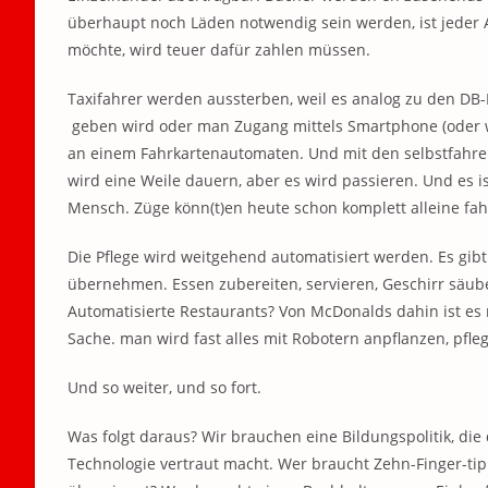
überhaupt noch Läden notwendig sein werden, ist jeder A
möchte, wird teuer dafür zahlen müssen.
Taxifahrer werden aussterben, weil es analog zu den DB-
geben wird oder man Zugang mittels Smartphone (oder wa
an einem Fahrkartenautomaten. Und mit den selbstfahre
wird eine Weile dauern, aber es wird passieren. Und es i
Mensch. Züge könn(t)en heute schon komplett alleine fah
Die Pflege wird weitgehend automatisiert werden. Es gibt
übernehmen. Essen zubereiten, servieren, Geschirr säu
Automatisierte Restaurants? Von McDonalds dahin ist es n
Sache. man wird fast alles mit Robotern anpflanzen, pfle
Und so weiter, und so fort.
Was folgt daraus? Wir brauchen eine Bildungspolitik, di
Technologie vertraut macht. Wer braucht Zehn-Finger-t