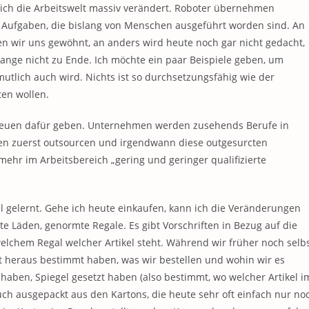
 sich die Arbeitswelt massiv verändert. Roboter übernehmen
ufgaben, die bislang von Menschen ausgeführt worden sind. An
en wir uns gewöhnt, an anders wird heute noch gar nicht gedacht,
ange nicht zu Ende. Ich möchte ein paar Beispiele geben, um
tlich auch wird. Nichts ist so durchsetzungsfähig wie der
lten wollen.
 neuen dafür geben. Unternehmen werden zusehends Berufe in
en zuerst outsourcen und irgendwann diese outgesurcten
ehr im Arbeitsbereich „gering und geringer qualifizierte
 gelernt. Gehe ich heute einkaufen, kann ich die Veränderungen
 Läden, genormte Regale. Es gibt Vorschriften in Bezug auf die
 welchem Regal welcher Artikel steht. Während wir früher noch selb
heraus bestimmt haben, was wir bestellen und wohin wir es
aben, Spiegel gesetzt haben (also bestimmt, wo welcher Artikel i
ch ausgepackt aus den Kartons, die heute sehr oft einfach nur no