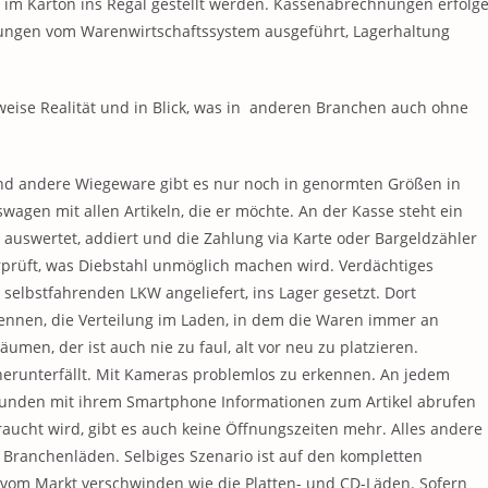
e im Karton ins Regal gestellt werden. Kassenabrechnungen erfolg
lungen vom Warenwirtschaftssystem ausgeführt, Lagerhaltung
lweise Realität und in Blick, was in anderen Branchen auch ohne
und andere Wiegeware gibt es nur noch in genormten Größen in
agen mit allen Artikeln, die er möchte. An der Kasse steht ein
auswertet, addiert und die Zahlung via Karte oder Bargeldzähler
rüft, was Diebstahl unmöglich machen wird. Verdächtiges
selbstfahrenden LKW angeliefert, ins Lager gesetzt. Dort
ennen, die Verteilung im Laden, in dem die Waren immer an
umen, der ist auch nie zu faul, alt vor neu zu platzieren.
erunterfällt. Mit Kameras problemlos zu erkennen. An jedem
 Kunden mit ihrem Smartphone Informationen zum Artikel abrufen
aucht wird, gibt es auch keine Öffnungszeiten mehr. Alles andere
r Branchenläden. Selbiges Szenario ist auf den kompletten
vom Markt verschwinden wie die Platten- und CD-Läden. Sofern