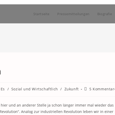
Startseite
Pressemitteilungen
Biografie
n
Beitrags-
Es
/
Sozial und Wirtschaftlich
/
Zukunft
5 Kommentar
Kommentare:
e hier und an anderer Stelle ja schon länger immer mal wieder das
Revolution“. Analog zur industriellen Revolution leben wir in einer