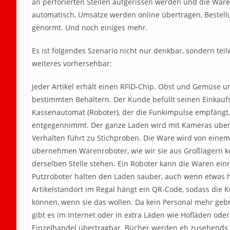
an perforierten Stellen aufgerissen werden und die War
automatisch, Umsätze werden online übertragen, Bestel
genormt. Und noch einiges mehr.
Es ist folgendes Szenario nicht nur denkbar, sondern tei
weiteres vorhersehbar:
Jeder Artikel erhält einen RFID-Chip. Obst und Gemüse 
bestimmten Behältern. Der Kunde befüllt seinen Einkaufsw
Kassenautomat (Roboter), der die Funkimpulse empfängt, 
entgegennimmt. Der ganze Laden wird mit Kameras überp
Verhalten führt zu Stichproben. Die Ware wird von einem 
übernehmen Warenroboter, wie wir sie aus Großlagern k
derselben Stelle stehen. Ein Roboter kann die Waren einrä
Putzroboter halten den Laden sauber, auch wenn etwas h
Artikelstandort im Regal hängt ein QR-Code, sodass die
können, wenn sie das wollen. Da kein Personal mehr gebr
gibt es im Internet oder in extra Läden wie Hofläden ode
Einzelhandel übertragbar. Bücher werden eh zusehends 