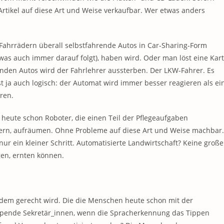
rtikel auf diese Art und Weise verkaufbar. Wer etwas anders
Fahrrädern überall selbstfahrende Autos in Car-Sharing-Form
s auch immer darauf folgt), haben wird. Oder man löst eine Kar
nden Autos wird der Fahrlehrer aussterben. Der LKW-Fahrer. Es
st ja auch logisch: der Automat wird immer besser reagieren als ei
ren.
 heute schon Roboter, die einen Teil der Pflegeaufgaben
bern, aufräumen. Ohne Probleme auf diese Art und Weise machbar.
ur ein kleiner Schritt. Automatisierte Landwirtschaft? Keine große
gen, ernten können.
e dem gerecht wird. Die die Menschen heute schon mit der
ippende Sekretär_innen, wenn die Spracherkennung das Tippen