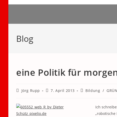
Zum
Inhalt
springen
Blog
eine Politik für morge
Beitrags-
Beitrag
Beitrags-
Jörg Rupp
7. April 2013
Bildung
/
GRÜN
Autor:
veröffentlicht:
Kategorie:
Ich schreib
„robotische 