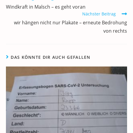
o
n
p
m
a
Artikel
Windkraft in Malsch – es geht voran
ansehen
o
p
Nächster Beitrag
k
wir hängen nicht nur Plakate – erneute Bedrohung
von rechts
DAS KÖNNTE DIR AUCH GEFALLEN