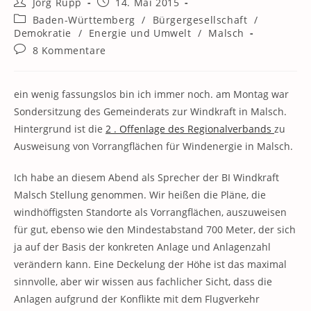
Beitrags-
Beitrag
Jörg Rupp
14. Mai 2015
Autor:
veröffentlicht:
Beitrags-
Baden-Württemberg
/
Bürgergesellschaft
/
Kategorie:
Demokratie
/
Energie und Umwelt
/
Malsch
Beitrags-
8 Kommentare
Kommentare:
ein wenig fassungslos bin ich immer noch. am Montag war
Sondersitzung des Gemeinderats zur Windkraft in Malsch.
Hintergrund ist die
2 . Offenlage des Regionalverbands
zu
Ausweisung von Vorrangflächen für Windenergie in Malsch.
Ich habe an diesem Abend als Sprecher der BI Windkraft
Malsch Stellung genommen. Wir heißen die Pläne, die
windhöffigsten Standorte als Vorrangflächen, auszuweisen
für gut, ebenso wie den Mindestabstand 700 Meter, der sich
ja auf der Basis der konkreten Anlage und Anlagenzahl
verändern kann. Eine Deckelung der Höhe ist das maximal
sinnvolle, aber wir wissen aus fachlicher Sicht, dass die
Anlagen aufgrund der Konflikte mit dem Flugverkehr