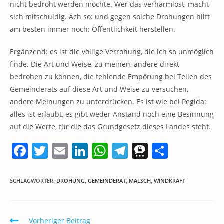
nicht bedroht werden möchte. Wer das verharmlost, macht
sich mitschuldig. Ach so: und gegen solche Drohungen hilft
am besten immer noch: Öffentlichkeit herstellen.
Ergänzend: es ist die völlige Verrohung, die ich so unmöglich
finde. Die Art und Weise, zu meinen, andere direkt
bedrohen zu können, die fehlende Empörung bei Teilen des
Gemeinderats auf diese Art und Weise zu versuchen,
andere Meinungen zu unterdrücken. Es ist wie bei Pegida:
alles ist erlaubt, es gibt weder Anstand noch eine Besinnung
auf die Werte, für die das Grundgesetz dieses Landes steht.
F
T
E
Li
W
T
T
T
a
w
m
n
h
el
h
ei
c
itt
ai
k
at
e
re
le
SCHLAGWÖRTER
:
DROHUNG
,
GEMEINDERAT
,
MALSCH
,
WINDKRAFT
e
er
l
e
s
gr
e
n
b
dI
A
a
m
Weitere
Vorheriger Beitrag