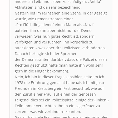
andere an Leib und Leben zu schädigen. „Antifa“-
Aktivitäten sind da sehr bezeichnend.
Gestern lief im Fernsehen eine Szene, in der gezeigt
wurde, wie Demonstranten einer
„Pro Flüchtlingsdemo“ einen Mann als „Nazi“
outeten, ihn dann aber nicht nur der Demo
verwiesen (was nun gutes Recht ist), sondern
verfolgten und versuchten, ihn körperlich zu
attackieren – was aber drei Polizisten verhinderten.
Danach beklagte sich der Sprecher
der Demonstranten darüber, dass die Polizei diesen
Rechten geschützt hatte (man hätte ihn wohl sehr
gern in die Finger bekommen).
Nein, ich bin in dieser Frage sensibler, seitdem ich
1978 die Erfahrung gemacht habe (als ich mit Juso-
Freunden in Kreuzberg ein Fest besuchte), wie auf
den Zuruf einer Frau, auf einen der Genossen
zeigend, dies sei ein Polizeispitzel einige der (linken!)
Teilnehmer versuchten, ihn in ein Lagerfeuer zu
zerren – was wir verhindern konnten.
Gewalt hat viele Erscheinungsformen – ein sensibler