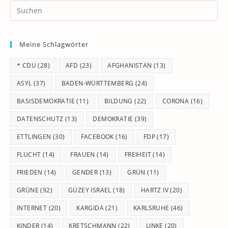
Pr
Es
to
Meine Schlagwörter
clo
th
* CDU
(28)
AFD
(23)
AFGHANISTAN
(13)
se
pan
ASYL
(37)
BADEN-WÜRTTEMBERG
(24)
BASISDEMOKRATIE
(11)
BILDUNG
(22)
CORONA
(16)
DATENSCHUTZ
(13)
DEMOKRATIE
(39)
ETTLINGEN
(30)
FACEBOOK
(16)
FDP
(17)
FLUCHT
(14)
FRAUEN
(14)
FREIHEIT
(14)
FRIEDEN
(14)
GENDER
(13)
GRÜN
(11)
GRÜNE
(92)
GÜZEY ISRAEL
(18)
HARTZ IV
(20)
INTERNET
(20)
KARGIDA
(21)
KARLSRUHE
(46)
KINDER
(14)
KRETSCHMANN
(22)
LINKE
(20)