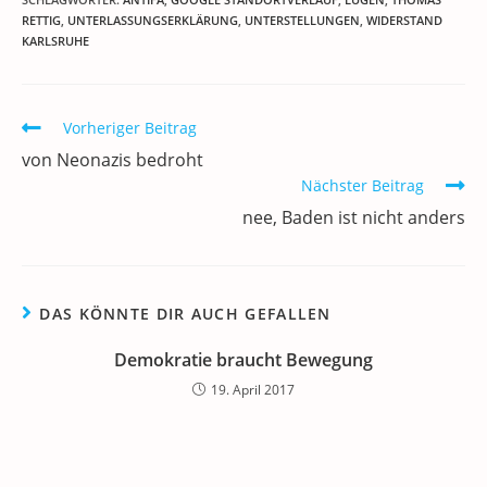
e
er
l
e
s
gr
e
n
RETTIG
,
UNTERLASSUNGSERKLÄRUNG
,
UNTERSTELLUNGEN
,
WIDERSTAND
KARLSRUHE
b
dI
A
a
m
o
n
p
m
a
o
p
Weitere
Vorheriger Beitrag
Artikel
k
von Neonazis bedroht
ansehen
Nächster Beitrag
nee, Baden ist nicht anders
DAS KÖNNTE DIR AUCH GEFALLEN
Demokratie braucht Bewegung
19. April 2017