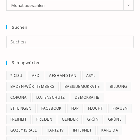
Archiv
Monat auswählen
Suchen
Pr
Es
to
Schlagwörter
clo
th
* CDU
AFD
AFGHANISTAN
ASYL
se
pan
BADEN-WÜRTTEMBERG
BASISDEMOKRATIE
BILDUNG
CORONA
DATENSCHUTZ
DEMOKRATIE
ETTLINGEN
FACEBOOK
FDP
FLUCHT
FRAUEN
FREIHEIT
FRIEDEN
GENDER
GRÜN
GRÜNE
GÜZEY ISRAEL
HARTZ IV
INTERNET
KARGIDA