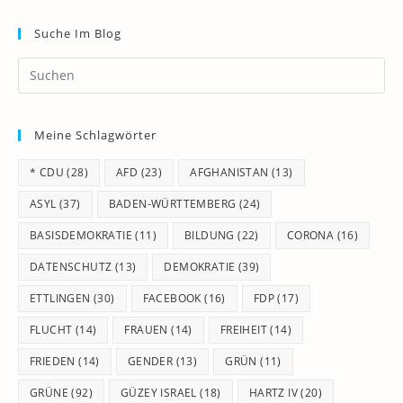
Suche Im Blog
Pr
Es
to
Meine Schlagwörter
clo
th
* CDU
(28)
AFD
(23)
AFGHANISTAN
(13)
se
pan
ASYL
(37)
BADEN-WÜRTTEMBERG
(24)
BASISDEMOKRATIE
(11)
BILDUNG
(22)
CORONA
(16)
DATENSCHUTZ
(13)
DEMOKRATIE
(39)
ETTLINGEN
(30)
FACEBOOK
(16)
FDP
(17)
FLUCHT
(14)
FRAUEN
(14)
FREIHEIT
(14)
FRIEDEN
(14)
GENDER
(13)
GRÜN
(11)
GRÜNE
(92)
GÜZEY ISRAEL
(18)
HARTZ IV
(20)