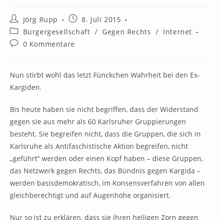
Beitrags-
Beitrag
Jörg Rupp
8. Juli 2015
Autor:
veröffentlicht:
Beitrags-
Bürgergesellschaft
/
Gegen Rechts
/
Internet
Kategorie:
Beitrags-
0 Kommentare
Kommentare:
Nun stirbt wohl das letzt Fünckchen Wahrheit bei den Ex-
Kargiden.
Bis heute haben sie nicht begriffen, dass der Widerstand
gegen sie aus mehr als 60 Karlsruher Gruppierungen
besteht. Sie begreifen nicht, dass die Gruppen, die sich in
Karlsruhe als Antifaschistische Aktion begreifen, nicht
„geführt“ werden oder einen Kopf haben – diese Gruppen,
das Netzwerk gegen Rechts, das Bündnis gegen Kargida –
werden basisdemokratisch, im Konsensverfahren von allen
gleichberechtigt und auf Augenhöhe organisiert.
Nur so ist zu erklären, dass sie ihren heiligen Zorn gegen