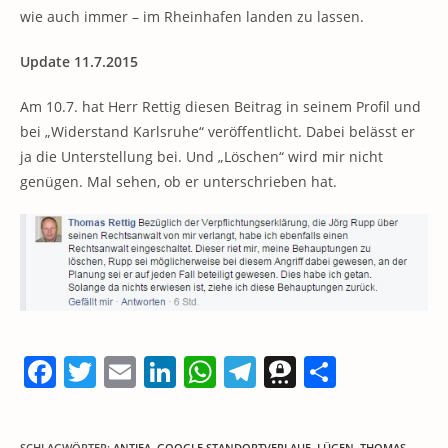
wie auch immer – im Rheinhafen landen zu lassen.
Update 11.7.2015
Am 10.7. hat Herr Rettig diesen Beitrag in seinem Profil und
bei „Widerstand Karlsruhe“ veröffentlicht. Dabei belässt er
ja die Unterstellung bei. Und „Löschen“ wird mir nicht
genügen. Mal sehen, ob er unterschrieben hat.
F
T
E
Li
W
T
T
T
a
w
m
n
h
el
h
ei
c
itt
ai
k
at
e
re
le
SCHLAGWÖRTER
:
ANTIFA
,
GOOGLE STANDORTVERLAUF
,
LÜGEN
,
THOMAS