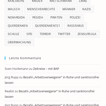
KARLSRUHE
KINDER
KRETSCHMANN
LINKE
MALSCH
MENSCHENRECHTE
MÄNNER
NAZIS
NOKARGIDA
PEGIDA
PIRATEN
POLIZEI
QUERDENKEN
QUERDENKEN721
RASSISMUS
SCHULE
SPD
TERROR
TWITTER
ZENSURSULA
ÜBERWACHUNG
Letzte Kommentare
Sven Horlemann
zu
Zeitreise – mit BAP
Jörg Rupp
zu
Bezahl-„Arbeitsverweigerer“ in Ruhe und sanktionsfrei
lassen
Realist
zu
Bezahl-„Arbeitsverweigerer“ in Ruhe und sanktionsfrei
lassen
Jörg Rupp
zu
Bezahl-„Arbeitsverweigerer“ in Ruhe und sanktionsfrei