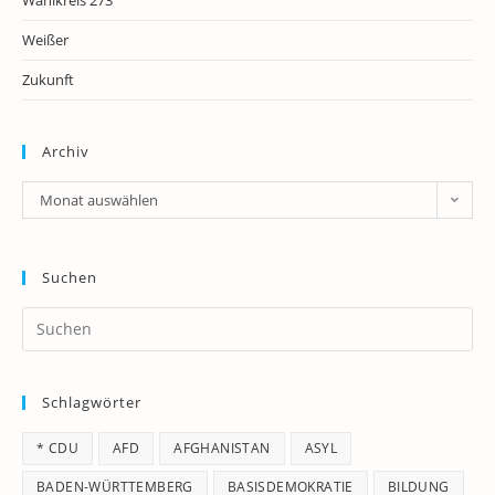
Weißer
Zukunft
Archiv
Archiv
Monat auswählen
Suchen
Pr
Es
to
Schlagwörter
clo
th
* CDU
AFD
AFGHANISTAN
ASYL
se
pan
BADEN-WÜRTTEMBERG
BASISDEMOKRATIE
BILDUNG