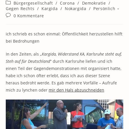
Autor:
veröffentlicht:
Beitrags-
Bürgergesellschaft
/
Corona
/
Demokratie
/
Kategorie:
Gegen Rechts
/
Kargida
/
Nokargida
/
Persönlich
Beitrags-
0 Kommentare
Kommentare:
ich schrieb es schon einmal: Öffentlichkeit herzustellen hilft
bei Bedrohungen
In den Zeiten, als „
Kargida, Widerstand KA, Karlsruhe steht auf,
Steh auf für Deutschland
“ durch Karlsruhe liefen und ich
einen Teil der Gegendemonstrationen mit organisiert hatte,
habe ich schon öfter erlebt, dass ich aus dieser Szene
heraus bedroht werde. Es gab mehrere Vorfälle – Aufrufe
mich zu lynchen oder
mir den Hals abzuschneiden