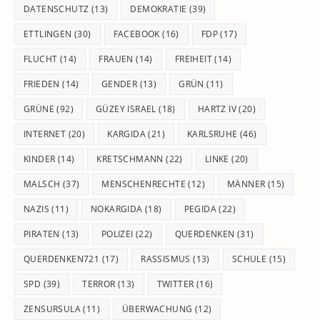
DATENSCHUTZ
(13)
DEMOKRATIE
(39)
ETTLINGEN
(30)
FACEBOOK
(16)
FDP
(17)
FLUCHT
(14)
FRAUEN
(14)
FREIHEIT
(14)
FRIEDEN
(14)
GENDER
(13)
GRÜN
(11)
GRÜNE
(92)
GÜZEY ISRAEL
(18)
HARTZ IV
(20)
INTERNET
(20)
KARGIDA
(21)
KARLSRUHE
(46)
KINDER
(14)
KRETSCHMANN
(22)
LINKE
(20)
MALSCH
(37)
MENSCHENRECHTE
(12)
MÄNNER
(15)
NAZIS
(11)
NOKARGIDA
(18)
PEGIDA
(22)
PIRATEN
(13)
POLIZEI
(22)
QUERDENKEN
(31)
QUERDENKEN721
(17)
RASSISMUS
(13)
SCHULE
(15)
SPD
(39)
TERROR
(13)
TWITTER
(16)
ZENSURSULA
(11)
ÜBERWACHUNG
(12)