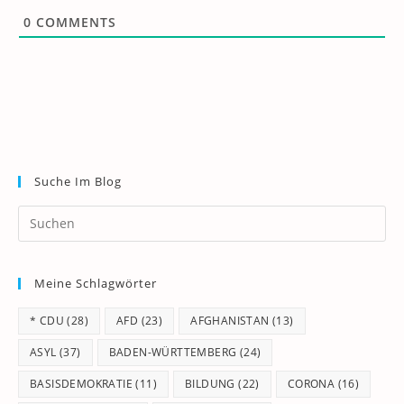
0
COMMENTS
Suche Im Blog
Pr
Es
to
Meine Schlagwörter
clo
th
* CDU
(28)
AFD
(23)
AFGHANISTAN
(13)
se
pan
ASYL
(37)
BADEN-WÜRTTEMBERG
(24)
BASISDEMOKRATIE
(11)
BILDUNG
(22)
CORONA
(16)