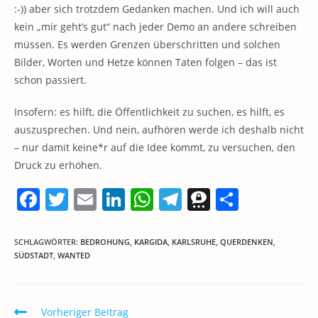
:-)) aber sich trotzdem Gedanken machen. Und ich will auch
kein „mir geht’s gut“ nach jeder Demo an andere schreiben
müssen. Es werden Grenzen überschritten und solchen
Bilder, Worten und Hetze können Taten folgen – das ist
schon passiert.
Insofern: es hilft, die Öffentlichkeit zu suchen, es hilft, es
auszusprechen. Und nein, aufhören werde ich deshalb nicht
– nur damit keine*r auf die Idee kommt, zu versuchen, den
Druck zu erhöhen.
F
T
E
Li
W
T
T
T
a
w
m
n
h
el
h
ei
c
itt
ai
k
at
e
re
le
SCHLAGWÖRTER
:
BEDROHUNG
,
KARGIDA
,
KARLSRUHE
,
QUERDENKEN
,
SÜDSTADT
,
WANTED
e
er
l
e
s
gr
e
n
b
dI
A
a
m
o
n
p
m
a
Weitere
Vorheriger Beitrag