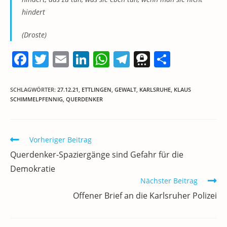
hindert
(Droste)
F
T
E
Li
W
T
T
T
a
w
m
n
h
el
h
ei
c
itt
ai
k
at
e
re
le
SCHLAGWÖRTER
:
27.12.21
,
ETTLINGEN
,
GEWALT
,
KARLSRUHE
,
KLAUS
SCHIMMELPFENNIG
,
QUERDENKER
e
er
l
e
s
gr
e
n
b
dI
A
a
m
o
n
p
m
a
Weitere
Vorheriger Beitrag
Artikel
o
p
Querdenker-Spaziergänge sind Gefahr für die
ansehen
k
Demokratie
Nächster Beitrag
Offener Brief an die Karlsruher Polizei