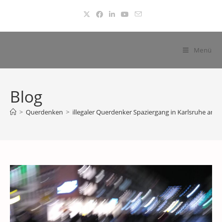
Zum
Inhalt
springen
Menü
Blog
>
Querdenken
>
illegaler Querdenker Spaziergang in Karlsruhe am 2