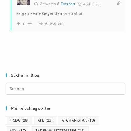
Antwort auf
Eberhart
4 Jahre vor
es gab keine Gegendemonstration
Antworten
0
Suche Im Blog
Pr
Es
to
Meine Schlagwörter
clo
th
* CDU
(28)
AFD
(23)
AFGHANISTAN
(13)
se
pan
ASYL
(37)
BADEN-WÜRTTEMBERG
(24)