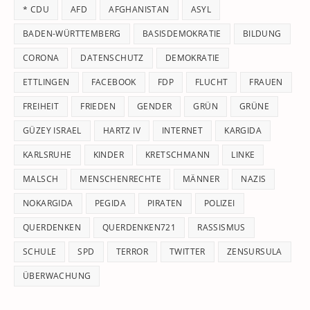
* CDU
AFD
AFGHANISTAN
ASYL
se
pan
BADEN-WÜRTTEMBERG
BASISDEMOKRATIE
BILDUNG
CORONA
DATENSCHUTZ
DEMOKRATIE
ETTLINGEN
FACEBOOK
FDP
FLUCHT
FRAUEN
FREIHEIT
FRIEDEN
GENDER
GRÜN
GRÜNE
GÜZEY ISRAEL
HARTZ IV
INTERNET
KARGIDA
KARLSRUHE
KINDER
KRETSCHMANN
LINKE
MALSCH
MENSCHENRECHTE
MÄNNER
NAZIS
NOKARGIDA
PEGIDA
PIRATEN
POLIZEI
QUERDENKEN
QUERDENKEN721
RASSISMUS
SCHULE
SPD
TERROR
TWITTER
ZENSURSULA
ÜBERWACHUNG