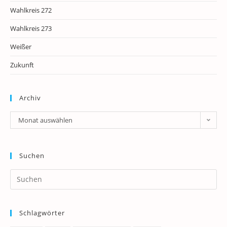
Wahlkreis 272
Wahlkreis 273
Weißer
Zukunft
Archiv
Archiv
Monat auswählen
Suchen
Pr
Es
to
Schlagwörter
clo
th