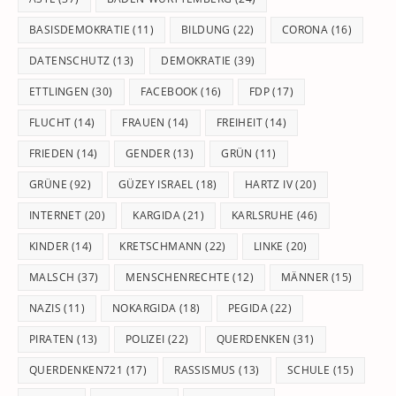
BASISDEMOKRATIE
(11)
BILDUNG
(22)
CORONA
(16)
DATENSCHUTZ
(13)
DEMOKRATIE
(39)
ETTLINGEN
(30)
FACEBOOK
(16)
FDP
(17)
FLUCHT
(14)
FRAUEN
(14)
FREIHEIT
(14)
FRIEDEN
(14)
GENDER
(13)
GRÜN
(11)
GRÜNE
(92)
GÜZEY ISRAEL
(18)
HARTZ IV
(20)
INTERNET
(20)
KARGIDA
(21)
KARLSRUHE
(46)
KINDER
(14)
KRETSCHMANN
(22)
LINKE
(20)
MALSCH
(37)
MENSCHENRECHTE
(12)
MÄNNER
(15)
NAZIS
(11)
NOKARGIDA
(18)
PEGIDA
(22)
PIRATEN
(13)
POLIZEI
(22)
QUERDENKEN
(31)
QUERDENKEN721
(17)
RASSISMUS
(13)
SCHULE
(15)