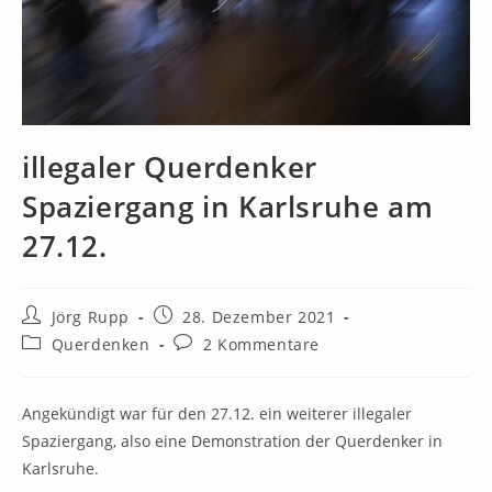
illegaler Querdenker
Spaziergang in Karlsruhe am
27.12.
Beitrags-
Beitrag
Jörg Rupp
28. Dezember 2021
Autor:
veröffentlicht:
Beitrags-
Beitrags-
Querdenken
2 Kommentare
Kategorie:
Kommentare:
Angekündigt war für den 27.12. ein weiterer illegaler
Spaziergang, also eine Demonstration der Querdenker in
Karlsruhe.