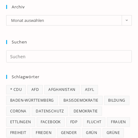
Archiv
Archiv
Monat auswählen
Suchen
Pr
Es
to
Schlagwörter
clo
th
* CDU
AFD
AFGHANISTAN
ASYL
se
pan
BADEN-WÜRTTEMBERG
BASISDEMOKRATIE
BILDUNG
CORONA
DATENSCHUTZ
DEMOKRATIE
ETTLINGEN
FACEBOOK
FDP
FLUCHT
FRAUEN
FREIHEIT
FRIEDEN
GENDER
GRÜN
GRÜNE