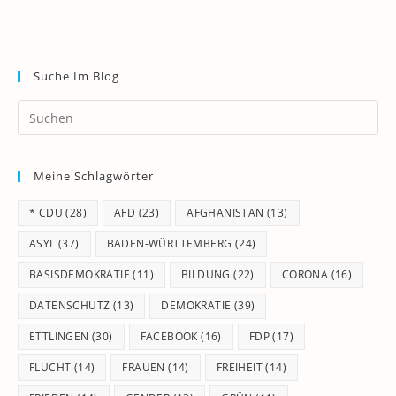
Suche Im Blog
Pr
Es
to
Meine Schlagwörter
clo
th
* CDU
(28)
AFD
(23)
AFGHANISTAN
(13)
se
pan
ASYL
(37)
BADEN-WÜRTTEMBERG
(24)
BASISDEMOKRATIE
(11)
BILDUNG
(22)
CORONA
(16)
DATENSCHUTZ
(13)
DEMOKRATIE
(39)
ETTLINGEN
(30)
FACEBOOK
(16)
FDP
(17)
FLUCHT
(14)
FRAUEN
(14)
FREIHEIT
(14)