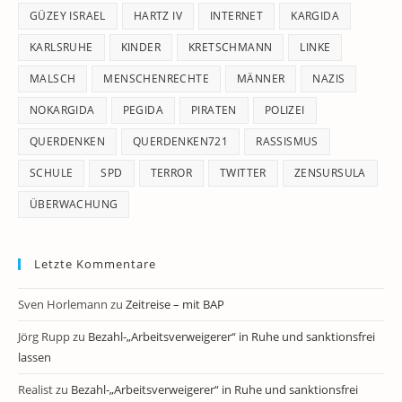
GÜZEY ISRAEL
HARTZ IV
INTERNET
KARGIDA
KARLSRUHE
KINDER
KRETSCHMANN
LINKE
MALSCH
MENSCHENRECHTE
MÄNNER
NAZIS
NOKARGIDA
PEGIDA
PIRATEN
POLIZEI
QUERDENKEN
QUERDENKEN721
RASSISMUS
SCHULE
SPD
TERROR
TWITTER
ZENSURSULA
ÜBERWACHUNG
Letzte Kommentare
Sven Horlemann
zu
Zeitreise – mit BAP
Jörg Rupp
zu
Bezahl-„Arbeitsverweigerer“ in Ruhe und sanktionsfrei
lassen
Realist
zu
Bezahl-„Arbeitsverweigerer“ in Ruhe und sanktionsfrei