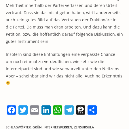
Mehrheit innerhalb der Partei verlassen und deren Urteil
vertraut. Dass sie das nicht getan haben, wirft andererseits
auch kein gutes Bild auf das Vertrauen der Fraktionäre in
die Partei. Da muss man dran arbeiten. Und dazu kann die
Petition, bzw. die hoffentlich darauf folgende Diskussion, ein
gutes Instrument sein.
Insofern sind diese Enthaltungen eine verpasste Chance –
um noch einmal zu verdeutlichen, wie sehr wie die
Internetpartei sind und wie verwurzelt unter den Netizens.
Aber – scheinbar sind wir das nicht alle. Auch ne Erkenntnis
F
T
E
Li
W
T
T
T
a
w
m
n
h
el
h
ei
c
itt
ai
k
at
e
re
le
SCHLAGWÖRTER
:
GRÜN
,
INTERNETSPERREN
,
ZENSURSULA