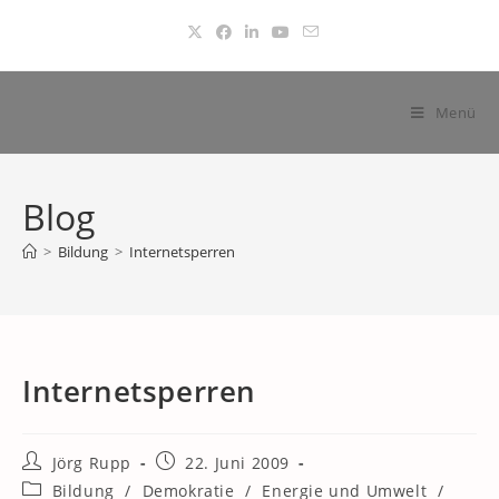
Zum
Inhalt
springen
Menü
Blog
>
Bildung
>
Internetsperren
Internetsperren
Beitrags-
Beitrag
Jörg Rupp
22. Juni 2009
Autor:
veröffentlicht:
Beitrags-
Bildung
/
Demokratie
/
Energie und Umwelt
/