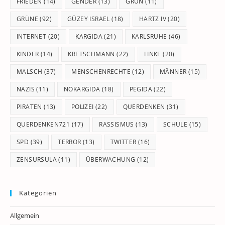
FRIEDEN
(14)
GENDER
(13)
GRÜN
(11)
GRÜNE
(92)
GÜZEY ISRAEL
(18)
HARTZ IV
(20)
INTERNET
(20)
KARGIDA
(21)
KARLSRUHE
(46)
KINDER
(14)
KRETSCHMANN
(22)
LINKE
(20)
MALSCH
(37)
MENSCHENRECHTE
(12)
MÄNNER
(15)
NAZIS
(11)
NOKARGIDA
(18)
PEGIDA
(22)
PIRATEN
(13)
POLIZEI
(22)
QUERDENKEN
(31)
QUERDENKEN721
(17)
RASSISMUS
(13)
SCHULE
(15)
SPD
(39)
TERROR
(13)
TWITTER
(16)
ZENSURSULA
(11)
ÜBERWACHUNG
(12)
Kategorien
Allgemein