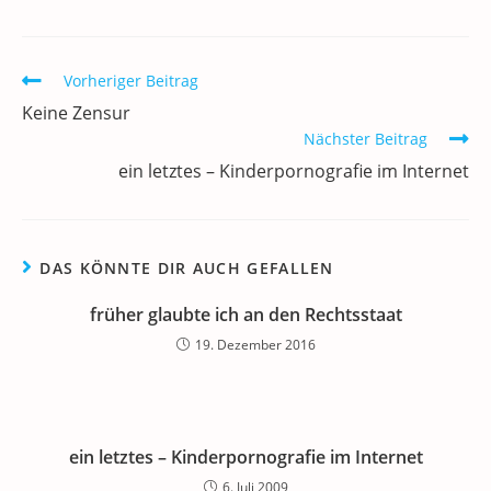
e
er
l
e
s
gr
e
n
b
dI
A
a
m
Weitere
Vorheriger Beitrag
o
n
p
m
a
Artikel
Keine Zensur
ansehen
o
p
Nächster Beitrag
k
ein letztes – Kinderpornografie im Internet
DAS KÖNNTE DIR AUCH GEFALLEN
früher glaubte ich an den Rechtsstaat
19. Dezember 2016
ein letztes – Kinderpornografie im Internet
6. Juli 2009