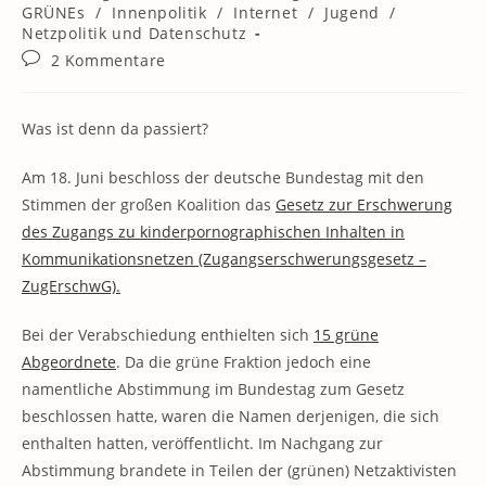
Kategorie:
GRÜNEs
/
Innenpolitik
/
Internet
/
Jugend
/
Netzpolitik und Datenschutz
Beitrags-
2 Kommentare
Kommentare:
Was ist denn da passiert?
Am 18. Juni beschloss der deutsche Bundestag mit den
Stimmen der großen Koalition das
Gesetz zur Erschwerung
des Zugangs zu kinderpornographischen Inhalten in
Kommunikationsnetzen (Zugangserschwerungsgesetz –
ZugErschwG).
Bei der Verabschiedung enthielten sich
15 grüne
Abgeordnete
. Da die grüne Fraktion jedoch eine
namentliche Abstimmung im Bundestag zum Gesetz
beschlossen hatte, waren die Namen derjenigen, die sich
enthalten hatten, veröffentlicht. Im Nachgang zur
Abstimmung brandete in Teilen der (grünen) Netzaktivisten