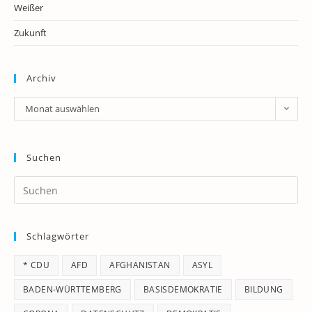
Weißer
Zukunft
Archiv
Archiv
Monat auswählen
Suchen
Pr
Es
to
Schlagwörter
clo
th
* CDU
AFD
AFGHANISTAN
ASYL
se
pan
BADEN-WÜRTTEMBERG
BASISDEMOKRATIE
BILDUNG