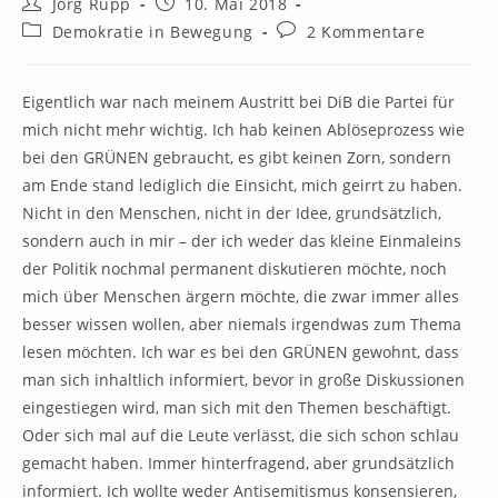
Beitrags-
Beitrag
Jörg Rupp
10. Mai 2018
Autor:
veröffentlicht:
Beitrags-
Beitrags-
Demokratie in Bewegung
2 Kommentare
Kategorie:
Kommentare:
Eigentlich war nach meinem Austritt bei DiB die Partei für
mich nicht mehr wichtig. Ich hab keinen Ablöseprozess wie
bei den GRÜNEN gebraucht, es gibt keinen Zorn, sondern
am Ende stand lediglich die Einsicht, mich geirrt zu haben.
Nicht in den Menschen, nicht in der Idee, grundsätzlich,
sondern auch in mir – der ich weder das kleine Einmaleins
der Politik nochmal permanent diskutieren möchte, noch
mich über Menschen ärgern möchte, die zwar immer alles
besser wissen wollen, aber niemals irgendwas zum Thema
lesen möchten. Ich war es bei den GRÜNEN gewohnt, dass
man sich inhaltlich informiert, bevor in große Diskussionen
eingestiegen wird, man sich mit den Themen beschäftigt.
Oder sich mal auf die Leute verlässt, die sich schon schlau
gemacht haben. Immer hinterfragend, aber grundsätzlich
informiert. Ich wollte weder Antisemitismus konsensieren,