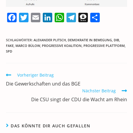
F
T
E
Li
W
T
T
T
a
w
m
n
h
el
h
ei
c
itt
ai
k
at
e
re
le
SCHLAGWÖRTER
:
ALEXANDER PLITSCH
,
DEMOKRATIE IN BEWEGUNG
,
DIB
,
e
er
l
e
s
gr
e
n
FAKE
,
MARCO BÜLOW
,
PROGRESSIVE KOALITION
,
PROGRESSIVE PLATTFORM
,
SPD
b
dI
A
a
m
o
n
p
m
a
o
p
Weitere
Vorheriger Beitrag
Artikel
k
Die Gewerkschaften und das BGE
ansehen
Nächster Beitrag
Die CSU singt der CDU die Wacht am Rhein
DAS KÖNNTE DIR AUCH GEFALLEN