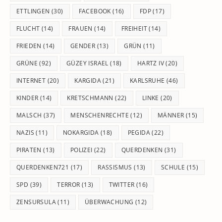
ETTLINGEN
(30)
FACEBOOK
(16)
FDP
(17)
FLUCHT
(14)
FRAUEN
(14)
FREIHEIT
(14)
FRIEDEN
(14)
GENDER
(13)
GRÜN
(11)
GRÜNE
(92)
GÜZEY ISRAEL
(18)
HARTZ IV
(20)
INTERNET
(20)
KARGIDA
(21)
KARLSRUHE
(46)
KINDER
(14)
KRETSCHMANN
(22)
LINKE
(20)
MALSCH
(37)
MENSCHENRECHTE
(12)
MÄNNER
(15)
NAZIS
(11)
NOKARGIDA
(18)
PEGIDA
(22)
PIRATEN
(13)
POLIZEI
(22)
QUERDENKEN
(31)
QUERDENKEN721
(17)
RASSISMUS
(13)
SCHULE
(15)
SPD
(39)
TERROR
(13)
TWITTER
(16)
ZENSURSULA
(11)
ÜBERWACHUNG
(12)