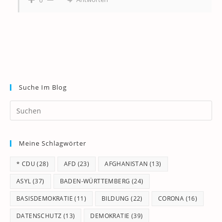
Suche Im Blog
Pr
Es
to
Meine Schlagwörter
clo
th
* CDU
(28)
AFD
(23)
AFGHANISTAN
(13)
se
pan
ASYL
(37)
BADEN-WÜRTTEMBERG
(24)
BASISDEMOKRATIE
(11)
BILDUNG
(22)
CORONA
(16)
DATENSCHUTZ
(13)
DEMOKRATIE
(39)