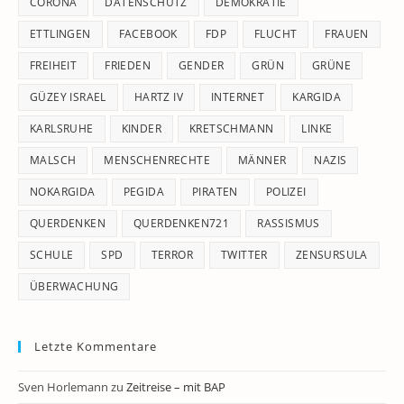
CORONA
DATENSCHUTZ
DEMOKRATIE
ETTLINGEN
FACEBOOK
FDP
FLUCHT
FRAUEN
FREIHEIT
FRIEDEN
GENDER
GRÜN
GRÜNE
GÜZEY ISRAEL
HARTZ IV
INTERNET
KARGIDA
KARLSRUHE
KINDER
KRETSCHMANN
LINKE
MALSCH
MENSCHENRECHTE
MÄNNER
NAZIS
NOKARGIDA
PEGIDA
PIRATEN
POLIZEI
QUERDENKEN
QUERDENKEN721
RASSISMUS
SCHULE
SPD
TERROR
TWITTER
ZENSURSULA
ÜBERWACHUNG
Letzte Kommentare
Sven Horlemann
zu
Zeitreise – mit BAP