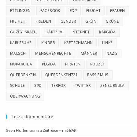
ETTLINGEN
FACEBOOK
FDP
FLUCHT
FRAUEN
FREIHEIT
FRIEDEN
GENDER
GRÜN
GRÜNE
GÜZEY ISRAEL
HARTZ IV
INTERNET
KARGIDA
KARLSRUHE
KINDER
KRETSCHMANN
LINKE
MALSCH
MENSCHENRECHTE
MÄNNER
NAZIS
NOKARGIDA
PEGIDA
PIRATEN
POLIZEI
QUERDENKEN
QUERDENKEN721
RASSISMUS
SCHULE
SPD
TERROR
TWITTER
ZENSURSULA
ÜBERWACHUNG
Letzte Kommentare
Sven Horlemann
zu
Zeitreise – mit BAP