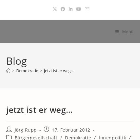
Zum
Inhalt
springen
Menü
Blog
>
Demokratie
>
jetzt ist er weg…
jetzt ist er weg…
Beitrags-
Beitrag
Jörg Rupp
17. Februar 2012
Autor:
veröffentlicht:
Beitrags-
Bürgergesellschaft
/
Demokratie
/
Innenpolitik
/