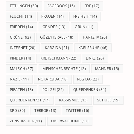
ETTLINGEN
(30)
FACEBOOK
(16)
FDP
(17)
FLUCHT
(14)
FRAUEN
(14)
FREIHEIT
(14)
FRIEDEN
(14)
GENDER
(13)
GRÜN
(11)
GRÜNE
(92)
GÜZEY ISRAEL
(18)
HARTZ IV
(20)
INTERNET
(20)
KARGIDA
(21)
KARLSRUHE
(46)
KINDER
(14)
KRETSCHMANN
(22)
LINKE
(20)
MALSCH
(37)
MENSCHENRECHTE
(12)
MÄNNER
(15)
NAZIS
(11)
NOKARGIDA
(18)
PEGIDA
(22)
PIRATEN
(13)
POLIZEI
(22)
QUERDENKEN
(31)
QUERDENKEN721
(17)
RASSISMUS
(13)
SCHULE
(15)
SPD
(39)
TERROR
(13)
TWITTER
(16)
ZENSURSULA
(11)
ÜBERWACHUNG
(12)