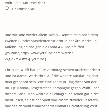
Kategorie:
Politische Mitbewerber
Beitrags-
1 Kommentar
Kommentare:
und wir sind wieder allein, allein – könnte man nach dem
zweiten Bundespräsidentenrücktritt in der Ära Merkel in
Anlehnung an das geniale Fanta 4 – Lied pfeiffen.
[youtube]http://www.youtube.com/watch?
v=gJd2mxQtxsk[/youtube]
Christian Wulff hat heute vormittag seinen Rücktritt erklärt
und ist damit Geschichte. Auf die weitere Aufklärung darf
man gespannt sein. Wie eine Lähmun lag diese von der
BILD (cui bono?) losgetretene Kampagne gegen Wulff über
diesem Land. Man wollte die Schlagzeilen schon gar nicht
mehr lesen, selbst der Spott war einem zuwider. Insofern
macht sich wohl zunächst erst einmal Erleichterung vreit.