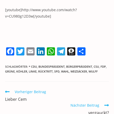
[youtube]http://www.youtube.com/watch?
v=CU980g12D3w[/youtube]
F
T
E
Li
W
T
T
T
a
w
m
n
h
el
h
ei
c
itt
ai
k
at
e
re
le
SCHLAGWÖRTER
:
* CDU
,
BUNDESPRÄSIDENT
,
BÜRGERPRÄSIDENT
,
CSU
,
FDP
,
GRÜNE
,
KÖHLER
,
LINKE
,
RÜCKTRITT
,
SPD
,
WAHL
,
WEIZSÄCKER
,
WULFF
e
er
l
e
s
gr
e
n
b
dI
A
a
m
o
n
p
m
a
Weitere
Vorheriger Beitrag
Artikel
o
p
Lieber Cem
ansehen
k
Nächster Beitrag
vergauckt?