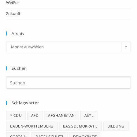
Weißer
Zukunft
Archiv
Archiv
Monat auswählen
Suchen
Pr
Es
to
Schlagwörter
clo
th
* CDU
AFD
AFGHANISTAN
ASYL
se
pan
BADEN-WÜRTTEMBERG
BASISDEMOKRATIE
BILDUNG
CORONA
DATENSCHUTZ
DEMOKRATIE