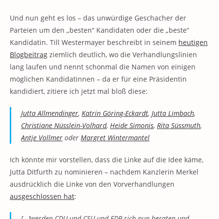
Und nun geht es los – das unwürdige Geschacher der
Parteien um den „besten“ Kandidaten oder die „beste“
Kandidatin. Till Westermayer beschreibt in seinem
heutigen
Blogbeitrag
ziemlich deutlich, wo die Verhandlungslinien
lang laufen und nennt schonmal die Namen von einigen
möglichen Kandidatinnen – da er für eine Präsidentin
kandidiert, zitiere ich jetzt mal bloß diese:
Jutta Allmendinger
,
Katrin Göring-Eckardt
,
Jutta Limbach
,
Christiane Nüsslein-Volhard
,
Heide Simonis
,
Rita Süssmuth
,
Antje Vollmer
oder
Margret Wintermantel
Ich könnte mir vorstellen, dass die Linke auf die Idee käme,
Jutta Ditfurth zu nominieren – nachdem Kanzlerin Merkel
ausdrücklich die Linke von den Vorverhandlungen
ausgeschlossen hat
:
[…]werden CDU und CSU und FDP sich nun beraten und