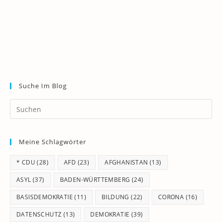
Suche Im Blog
Pr
Es
to
Meine Schlagwörter
clo
th
* CDU
(28)
AFD
(23)
AFGHANISTAN
(13)
se
pan
ASYL
(37)
BADEN-WÜRTTEMBERG
(24)
BASISDEMOKRATIE
(11)
BILDUNG
(22)
CORONA
(16)
DATENSCHUTZ
(13)
DEMOKRATIE
(39)