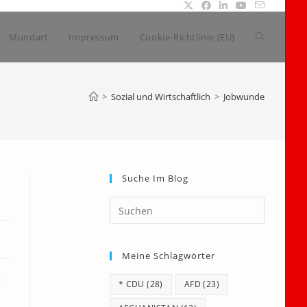
Website-
Mundart
Impressum
Cookie-Richtlinie (EU)
Suche
>
Sozial und Wirtschaftlich
>
Jobwunde
umschalte
Suche Im Blog
Press
Escape
to
Meine Schlagwörter
close
the
r
* CDU
(28)
AFD
(23)
search