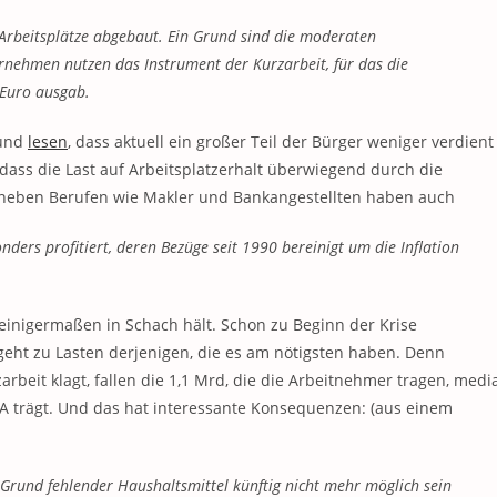
Arbeitsplätze abgebaut. Ein Grund sind die moderaten
rnehmen nutzen das Instrument der Kurzarbeit, für das die
 Euro ausgab.
 und
lesen
, dass aktuell ein großer Teil der Bürger weniger verdient
 dass die Last auf Arbeitsplatzerhalt überwiegend durch die
neben Berufen wie Makler und Bankangestellten haben auch
ers profitiert, deren Bezüge seit 1990 bereinigt um die Inflation
 einigermaßen in Schach hält. Schon zu Beginn der Krise
geht zu Lasten derjenigen, die es am nötigsten haben. Denn
rbeit klagt, fallen die 1,1 Mrd, die die Arbeitnehmer tragen, medi
BfA trägt. Und das hat interessante Konsequenzen: (aus einem
f Grund fehlender Haushaltsmittel künftig nicht mehr möglich sein