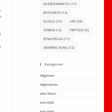
QUERDENKEN721
(17)
h
RASSISMUS
(13)
n
SCHULE
(15)
SPD
(39)
TERROR
(13)
TWITTER
(16)
d
ZENSURSULA
(11)
m
ÜBERWACHUNG
(12)
Kategorien
Allgemein
Allgemeines
alter Mann
Anti.AKW
Anti.AKW