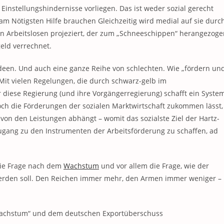
instellungshindernisse vorliegen. Das ist weder sozial gerecht
 am Nötigsten Hilfe brauchen Gleichzeitig wird medial auf sie durc
n Arbeitslosen projeziert, der zum „Schneeschippen“ herangezoge
eld verrechnet.
Ideen. Und auch eine ganze Reihe von schlechten. Wie „fördern un
Mit vielen Regelungen, die durch schwarz-gelb im
diese Regierung (und ihre Vorgängerregierung) schafft ein Syste
 noch die Förderungen der sozialen Marktwirtschaft zukommen lässt,
von den Leistungen abhängt – womit das sozialste Ziel der Hartz-
ugang zu den Instrumenten der Arbeitsförderung zu schaffen, ad
 die Frage nach dem
Wachstum
und vor allem die Frage, wie der
werden soll. Den Reichen immer mehr, den Armen immer weniger –
wachstum“ und dem deutschen Exportüberschuss