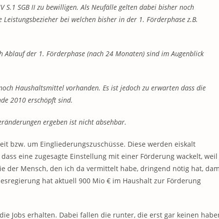
 S.1 SGB II zu bewilligen. Als Neufälle gelten dabei bisher noch
e Leistungsbezieher bei welchen bisher in der 1. Förderphase z.B.
ch Ablauf der 1. Förderphase (nach 24 Monaten) sind im Augenblick
 noch Haushaltsmittel vorhanden. Es ist jedoch zu erwarten dass die
nde 2010 erschöpft sind.
Veränderungen ergeben ist nicht absehbar.
keit bzw. um Eingliederungszuschüsse. Diese werden eiskalt
, dass eine zugesagte Einstellung mit einer Förderung wackelt, weil
die der Mensch, den ich da vermittelt habe, dringend nötig hat, dam
desregierung hat aktuell 900 Mio € im Haushalt zur Förderung
die Jobs erhalten. Dabei fallen die runter, die erst gar keinen habe