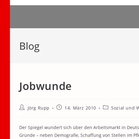
Zum
Inhalt
springen
Blog
Jobwunde
Beitrags-
Beitrag
Beitrags-
Jörg Rupp
14. März 2010
Sozial und W
Autor:
veröffentlicht:
Kategorie:
Der Spiegel wundert sich über den Arbeitsmarkt in Deutsch
Gründe – neben Demografie, Schaffung von Stellen im Pf