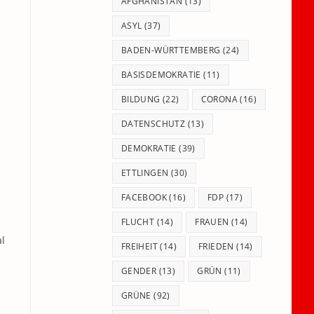
panel.
AFGHANISTAN
(13)
ASYL
(37)
BADEN-WÜRTTEMBERG
(24)
BASISDEMOKRATIE
(11)
BILDUNG
(22)
CORONA
(16)
DATENSCHUTZ
(13)
DEMOKRATIE
(39)
ETTLINGEN
(30)
FACEBOOK
(16)
FDP
(17)
FLUCHT
(14)
FRAUEN
(14)
al
FREIHEIT
(14)
FRIEDEN
(14)
GENDER
(13)
GRÜN
(11)
GRÜNE
(92)