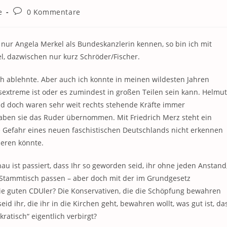
Beitrags-
e
0 Kommentare
Kommentare:
 nur Angela Merkel als Bundeskanzlerin kennen, so bin ich mit
l, dazwischen nur kurz Schröder/Fischer.
ich ablehnte. Aber auch ich konnte in meinen wildesten Jahren
extreme ist oder es zumindest in großen Teilen sein kann. Helmut
nd doch waren sehr weit rechts stehende Kräfte immer
aben sie das Ruder übernommen. Mit Friedrich Merz steht ein
die Gefahr eines neuen faschistischen Deutschlands nicht erkennen
ieren könnte.
au ist passiert, dass Ihr so geworden seid, ihr ohne jeden Anstand
en Stammtisch passen – aber doch mit der im Grundgesetz
die guten CDUler? Die Konservativen, die die Schöpfung bewahren
d ihr, die ihr in die Kirchen geht, bewahren wollt, was gut ist, da
kratisch“ eigentlich verbirgt?