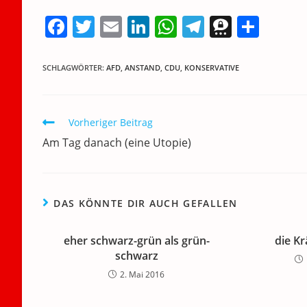
F
T
E
Li
W
T
T
T
a
w
m
n
h
el
h
ei
c
itt
ai
k
at
e
re
le
SCHLAGWÖRTER
:
AFD
,
ANSTAND
,
CDU
,
KONSERVATIVE
e
er
l
e
s
gr
e
n
b
dI
A
a
m
Weitere
Vorheriger Beitrag
o
n
p
m
a
Artikel
Am Tag danach (eine Utopie)
ansehen
o
p
k
DAS KÖNNTE DIR AUCH GEFALLEN
eher schwarz-grün als grün-
die K
schwarz
2. Mai 2016