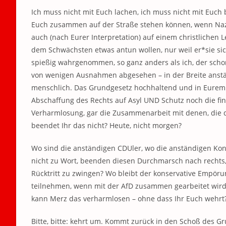
Ich muss nicht mit Euch lachen, ich muss nicht mit Euch b
Euch zusammen auf der Straße stehen können, wenn Nazi
auch (nach Eurer Interpretation) auf einem christlichen Le
dem Schwächsten etwas antun wollen, nur weil er*sie si
spießig wahrgenommen, so ganz anders als ich, der schon
von wenigen Ausnahmen abgesehen – in der Breite anstä
menschlich. Das Grundgesetz hochhaltend und in Eurem 
Abschaffung des Rechts auf Asyl UND Schutz noch die fin
Verharmlosung, gar die Zusammenarbeit mit denen, die d
beendet Ihr das nicht? Heute, nicht morgen?
Wo sind die anständigen CDUler, wo die anständigen Kon
nicht zu Wort, beenden diesen Durchmarsch nach rechts,
Rücktritt zu zwingen? Wo bleibt der konservative Empör
teilnehmen, wenn mit der AfD zusammen gearbeitet wird,
kann Merz das verharmlosen – ohne dass Ihr Euch wehrt? 
Bitte, bitte: kehrt um. Kommt zurück in den Schoß des G