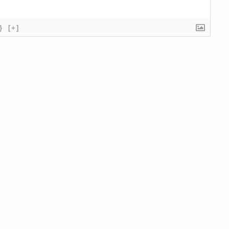
}
[+]