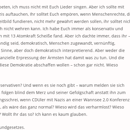
eten, ich muss nicht mit Euch Lieder singen. Aber ich sollte mit
s auftauchen, Ihr solltet Euch empören, wenn Menschenrechte, d
itbild fundieren, nicht mehr gewährt werden sollen, ihr solltet nic
ch nicht wehren kann. Ich habe Euch immer als konservativ und
 mit 13 Atomkraft Scheiße fand. Aber ich dachte immer, dass ihr 
ndig seid, demokratisch, Menschen zugewandt, vernünftig,
Sinne, aber doch demokratisch interpretierend. Aber weder die
anzielle Erpressung der Ärmsten hat damit was zu tun. Und die
iese Demokratie abschaffen wollen – schon gar nicht. Wieso
servativen? Und wenn es sie noch gibt – warum melden sie sich
 folgen blind dem Merz und seiner Gefolgschaft anstatt ihn zum
ungsschrei, wenn CDUler mit Nazis an einer Wannsee 2.0 Konferenz
 als wäre das ganz normal? Wieso wird das verharmlost? Wieso
Wollt Ihr das so? Ich kann es kaum glauben.
rundgesetzes.