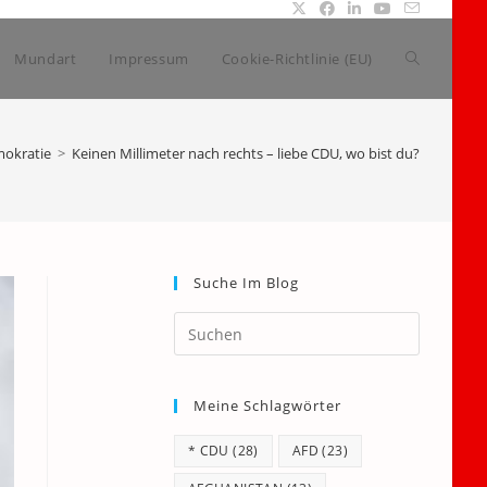
Website-
Mundart
Impressum
Cookie-Richtlinie (EU)
Suche
okratie
>
Keinen Millimeter nach rechts – liebe CDU, wo bist du?
umschalte
Suche Im Blog
Press
Escape
to
Meine Schlagwörter
close
the
* CDU
(28)
AFD
(23)
search