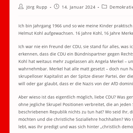
Beitrags-
Beitrag
Beitrags-
Jörg Rupp
14. Januar 2024
Demokrati
Autor:
veröffentlicht:
Kategorie:
Ich bin Jahrgang 1966 und so wie meine Kinder praktisch
Helmut Kohl aufgewachsen. 16 Jahre Kohl, 16 Jahre Merke
Ich war nie ein Freund der CDU, sie stand für alles, was 
erkennen, dass die CDU ein Bündnispartner gegen Rechts
Kohl hat weitaus mehr zugelassen als Angela Merkel – u
wahrnehmbar. Merkel hat alle matt gesetzt – doch nun h
skrupelloser Kapitalist an der Spitze dieser Partei, der 
will oder gar glaubt, dass er die Nazis von der AfD domin
Aber wieso ist das eigentlich möglich, liebe CDU? Was gen
ohne jegliche Skrupel Positionen verbreitet, die an jed
beschriebenen Republik nichts zu tun hat? Wo seid Ihr, 
möchten und die christliche Soziallehre hochhalten? Wo sei
lebt, was ihr predigt und was sich hinter „christlich demo