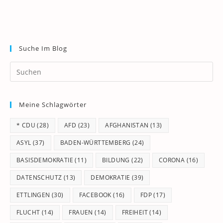
Suche Im Blog
Pr
Es
to
Meine Schlagwörter
clo
th
* CDU
(28)
AFD
(23)
AFGHANISTAN
(13)
se
pan
ASYL
(37)
BADEN-WÜRTTEMBERG
(24)
BASISDEMOKRATIE
(11)
BILDUNG
(22)
CORONA
(16)
DATENSCHUTZ
(13)
DEMOKRATIE
(39)
ETTLINGEN
(30)
FACEBOOK
(16)
FDP
(17)
FLUCHT
(14)
FRAUEN
(14)
FREIHEIT
(14)