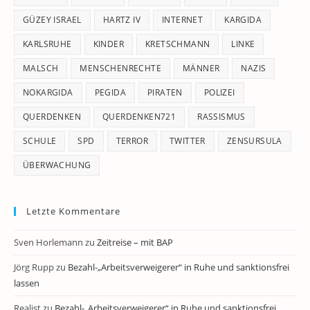
GÜZEY ISRAEL
HARTZ IV
INTERNET
KARGIDA
KARLSRUHE
KINDER
KRETSCHMANN
LINKE
MALSCH
MENSCHENRECHTE
MÄNNER
NAZIS
NOKARGIDA
PEGIDA
PIRATEN
POLIZEI
QUERDENKEN
QUERDENKEN721
RASSISMUS
SCHULE
SPD
TERROR
TWITTER
ZENSURSULA
ÜBERWACHUNG
Letzte Kommentare
Sven Horlemann
zu
Zeitreise – mit BAP
Jörg Rupp
zu
Bezahl-„Arbeitsverweigerer“ in Ruhe und sanktionsfrei
lassen
Realist
zu
Bezahl-„Arbeitsverweigerer“ in Ruhe und sanktionsfrei