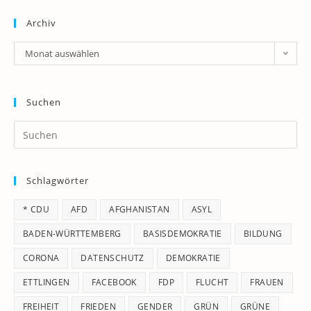
Archiv
Archiv
Monat auswählen
Suchen
Pr
Es
to
Schlagwörter
clo
th
* CDU
AFD
AFGHANISTAN
ASYL
se
pan
BADEN-WÜRTTEMBERG
BASISDEMOKRATIE
BILDUNG
CORONA
DATENSCHUTZ
DEMOKRATIE
ETTLINGEN
FACEBOOK
FDP
FLUCHT
FRAUEN
FREIHEIT
FRIEDEN
GENDER
GRÜN
GRÜNE