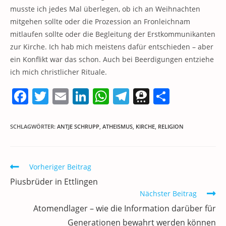
musste ich jedes Mal überlegen, ob ich an Weihnachten
mitgehen sollte oder die Prozession an Fronleichnam
mitlaufen sollte oder die Begleitung der Erstkommunikanten
zur Kirche. Ich hab mich meistens dafür entschieden – aber
ein Konflikt war das schon. Auch bei Beerdigungen entziehe
ich mich christlicher Rituale.
F
T
E
Li
W
T
T
T
a
w
m
n
h
el
h
ei
c
itt
ai
k
at
e
re
le
SCHLAGWÖRTER
:
ANTJE SCHRUPP
,
ATHEISMUS
,
KIRCHE
,
RELIGION
e
er
l
e
s
gr
e
n
b
dI
A
a
m
Weitere
Vorheriger Beitrag
o
n
p
m
a
Artikel
Piusbrüder in Ettlingen
ansehen
o
p
Nächster Beitrag
k
Atomendlager – wie die Information darüber für
Generationen bewahrt werden können