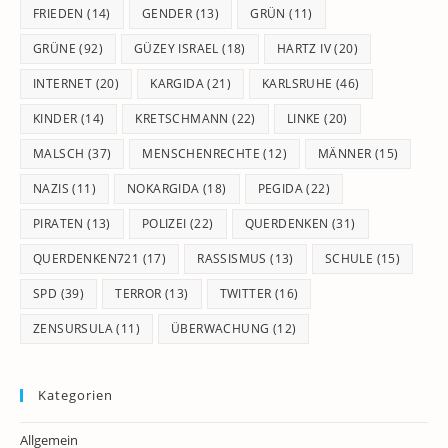
FRIEDEN
(14)
GENDER
(13)
GRÜN
(11)
GRÜNE
(92)
GÜZEY ISRAEL
(18)
HARTZ IV
(20)
INTERNET
(20)
KARGIDA
(21)
KARLSRUHE
(46)
KINDER
(14)
KRETSCHMANN
(22)
LINKE
(20)
MALSCH
(37)
MENSCHENRECHTE
(12)
MÄNNER
(15)
NAZIS
(11)
NOKARGIDA
(18)
PEGIDA
(22)
PIRATEN
(13)
POLIZEI
(22)
QUERDENKEN
(31)
QUERDENKEN721
(17)
RASSISMUS
(13)
SCHULE
(15)
SPD
(39)
TERROR
(13)
TWITTER
(16)
ZENSURSULA
(11)
ÜBERWACHUNG
(12)
Kategorien
Allgemein