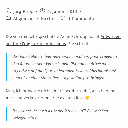
Beitrags-
Beitrag
Jörg Rupp
6. Januar 2013
Autor:
veröffentlicht:
Beitrags-
Beitrags-
Allgemein
/
Kirche
1 Kommentar
Kategorie:
Kommentare:
Die von mir sehr geschätzte Antje Schrupp sucht
Antworten
auf ihre Fragen zum Atheismus
. Sie schreibt:
Deshalb stelle ich hier jetzt einfach mal ein paar Fragen in
den Raum, in dem Versuch, dem Phänomen Atheismus
irgendwie auf die Spur zu kommen bzw. es überhaupt erst
einmal zu einer sinnvollen Fragestellung zu bringen.
Nun, ich antworte nicht „hier“, sondern „da“, also hier, bei
mir. Und verlinke, damit Sie es auch liest
Bezeichnet ihr euch aktiv als “Atheist_in”? Bei welchen
Gelegenheiten?