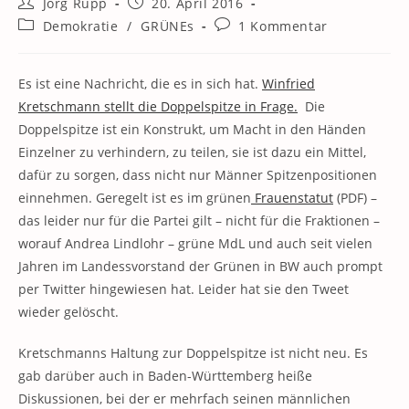
Beitrags-
Beitrag
Jörg Rupp
20. April 2016
Autor:
veröffentlicht:
Beitrags-
Beitrags-
Demokratie
/
GRÜNEs
1 Kommentar
Kategorie:
Kommentare:
Es ist eine Nachricht, die es in sich hat.
Winfried
Kretschmann stellt die Doppelspitze in Frage.
Die
Doppelspitze ist ein Konstrukt, um Macht in den Händen
Einzelner zu verhindern, zu teilen, sie ist dazu ein Mittel,
dafür zu sorgen, dass nicht nur Männer Spitzenpositionen
einnehmen. Geregelt ist es im grünen
Frauenstatut
(PDF) –
das leider nur für die Partei gilt – nicht für die Fraktionen –
worauf Andrea Lindlohr – grüne MdL und auch seit vielen
Jahren im Landessvorstand der Grünen in BW auch prompt
per Twitter hingewiesen hat. Leider hat sie den Tweet
wieder gelöscht.
Kretschmanns Haltung zur Doppelspitze ist nicht neu. Es
gab darüber auch in Baden-Württemberg heiße
Diskussionen, bei der er mehrfach seinen männlichen