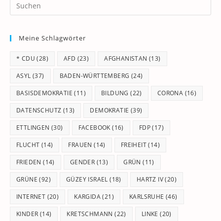
Pr
Es
to
Meine Schlagwörter
clo
th
* CDU
(28)
AFD
(23)
AFGHANISTAN
(13)
se
pan
ASYL
(37)
BADEN-WÜRTTEMBERG
(24)
BASISDEMOKRATIE
(11)
BILDUNG
(22)
CORONA
(16)
DATENSCHUTZ
(13)
DEMOKRATIE
(39)
ETTLINGEN
(30)
FACEBOOK
(16)
FDP
(17)
FLUCHT
(14)
FRAUEN
(14)
FREIHEIT
(14)
FRIEDEN
(14)
GENDER
(13)
GRÜN
(11)
GRÜNE
(92)
GÜZEY ISRAEL
(18)
HARTZ IV
(20)
INTERNET
(20)
KARGIDA
(21)
KARLSRUHE
(46)
KINDER
(14)
KRETSCHMANN
(22)
LINKE
(20)