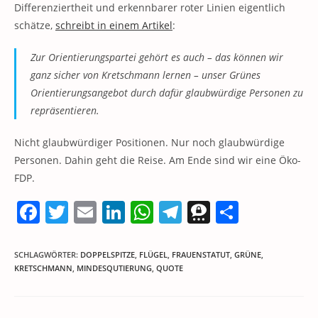
Differenziertheit und erkennbarer roter Linien eigentlich
schätze,
schreibt in einem Artikel
:
Zur Orientierungspartei gehört es auch – das können wir
ganz sicher von Kretschmann lernen – unser Grünes
Orientierungsangebot durch dafür glaubwürdige Personen zu
repräsentieren.
Nicht glaubwürdiger Positionen. Nur noch glaubwürdige
Personen. Dahin geht die Reise. Am Ende sind wir eine Öko-
FDP.
F
T
E
Li
W
T
T
T
a
w
m
n
h
el
h
ei
c
itt
ai
k
at
e
re
le
SCHLAGWÖRTER
:
DOPPELSPITZE
,
FLÜGEL
,
FRAUENSTATUT
,
GRÜNE
,
KRETSCHMANN
,
MINDESQUTIERUNG
,
QUOTE
e
er
l
e
s
gr
e
n
b
dI
A
a
m