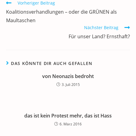
o
n
p
m
a
Weitere
Vorheriger Beitrag
Artikel
o
p
Koalitionsverhandlungen – oder die GRÜNEN als
ansehen
k
Maultaschen
Nächster Beitrag
Für unser Land? Ernsthaft?
DAS KÖNNTE DIR AUCH GEFALLEN
von Neonazis bedroht
3. Juli 2015
das ist kein Protest mehr, das ist Hass
6. März 2016