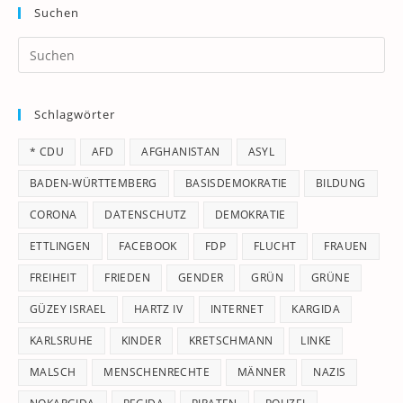
Suchen
Pr
Es
to
Schlagwörter
clo
th
* CDU
AFD
AFGHANISTAN
ASYL
se
pan
BADEN-WÜRTTEMBERG
BASISDEMOKRATIE
BILDUNG
CORONA
DATENSCHUTZ
DEMOKRATIE
ETTLINGEN
FACEBOOK
FDP
FLUCHT
FRAUEN
FREIHEIT
FRIEDEN
GENDER
GRÜN
GRÜNE
GÜZEY ISRAEL
HARTZ IV
INTERNET
KARGIDA
KARLSRUHE
KINDER
KRETSCHMANN
LINKE
MALSCH
MENSCHENRECHTE
MÄNNER
NAZIS