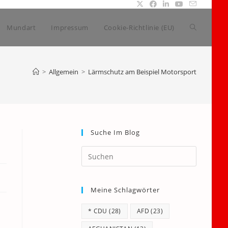
Website-
Mundart
Impressum
Cookie-Richtlinie (EU)
Suche
>
Allgemein
>
Lärmschutz am Beispiel Motorsport
umschalte
Suche Im Blog
Press
Escape
to
Meine Schlagwörter
close
the
* CDU
(28)
AFD
(23)
search
.