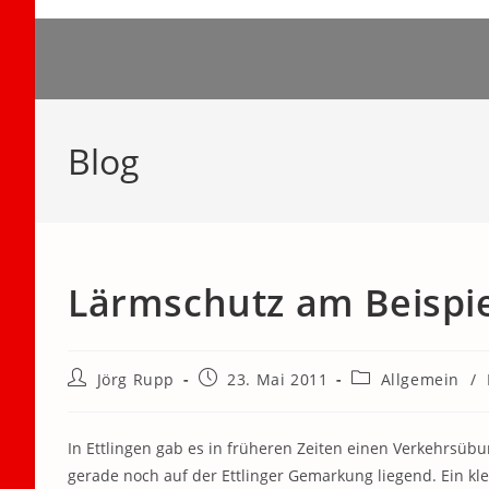
Zum
Inhalt
springen
Blog
Lärmschutz am Beispi
Beitrags-
Beitrag
Beitrags-
Jörg Rupp
23. Mai 2011
Allgemein
/
Autor:
veröffentlicht:
Kategorie:
In Ettlingen gab es in früheren Zeiten einen Verkehrsübu
gerade noch auf der Ettlinger Gemarkung liegend. Ein kl