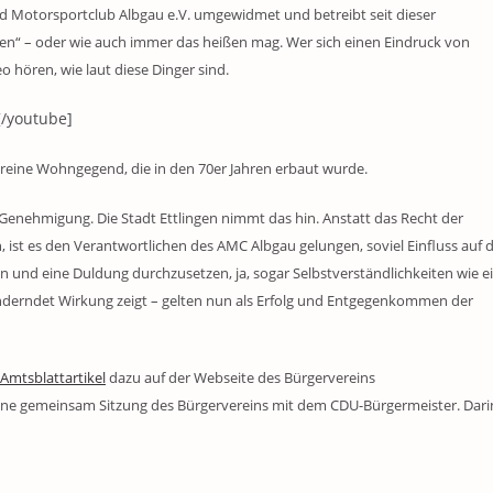
d Motorsportclub Albgau e.V. umgewidmet und betreibt seit dieser
n“ – oder wie auch immer das heißen mag. Wer sich einen Eindruck von
 hören, wie laut diese Dinger sind.
/youtube]
reine Wohngegend, die in den 70er Jahren erbaut wurde.
Genehmigung. Die Stadt Ettlingen nimmt das hin. Anstatt das Recht der
st es den Verantwortlichen des AMC Albgau gelungen, soviel Einfluss auf d
 und eine Duldung durchzusetzen, ja, sogar Selbstverständlichkeiten wie e
minderndet Wirkung zeigt – gelten nun als Erfolg und Entgegenkommen der
Amtsblattartikel
dazu auf der Webseite des Bürgervereins
ine gemeinsam Sitzung des Bürgervereins mit dem CDU-Bürgermeister. Dari