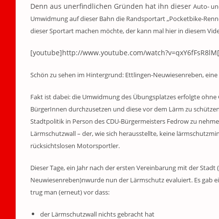
Denn aus unerfindlichen Gründen hat ihn dieser
Auto- un
Umwidmung auf dieser Bahn die Randsportart „Pocketbike-Renne
dieser Sportart machen möchte, der kann mal hier in diesem Video
[youtube]http://www.youtube.com/watch?v=qxY6fFsR8lM[
Schön zu sehen im Hintergrund: Ettlingen-Neuwiesenreben, eine 
Fakt ist dabei: die Umwidmung des Übungsplatzes erfolgte ohne 
BürgerInnen durchzusetzen und diese vor dem Lärm zu schützen, i
Stadtpolitik in Person des CDU-Bürgermeisters Fedrow zu nehmen
Lärmschutzwall – der, wie sich herausstellte, keine lärmschutz
rücksichtslosen Motorsportler.
Dieser Tage, ein Jahr nach der ersten Vereinbarung mit der Stadt (
Neuwiesenreben)nwurde nun der Lärmschutz evaluiert. Es gab e
trug man (erneut) vor dass:
der Lärmschutzwall nichts gebracht hat