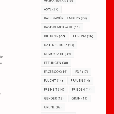
panel.
AFGHANISTAN
(13)
ASYL
(37)
BADEN-WÜRTTEMBERG
(24)
BASISDEMOKRATIE
(11)
BILDUNG
(22)
CORONA
(16)
DATENSCHUTZ
(13)
DEMOKRATIE
(39)
ie
ETTLINGEN
(30)
in
FACEBOOK
(16)
FDP
(17)
FLUCHT
(14)
FRAUEN
(14)
FREIHEIT
(14)
FRIEDEN
(14)
n
GENDER
(13)
GRÜN
(11)
GRÜNE
(92)