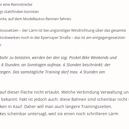
ür eine Rennstrecke
gs stattfinden könnten
nnte, auf dem Modellautos Rennen fahren.
einzusetzen – der Lärm ist bei ungünstiger Windrichtung über das gesamte
Stockwerken noch in der Epernayer Straße – das ist am entgegengesetzten
:
ühr zu belasten, werden bei den sog. Pocket-Bike Weekends und
 8 Stunden, an Sonntagen aufmax. 6 Stunden beschränkt; der
gangen. Das samstägliche Training darf max. 4 Stunden am
auf dieser Fläche nicht erlaubt. Welche Verbindung Verwaltung u
 bekannt. Fakt ist jedoch auch: diese Bahnen sind scheinbar nicht 
ken in Kauf. Daher will man auch längere Trainingszeiten.
es scheinbar untersagt, weil sie einen noch schrilleren Lärm