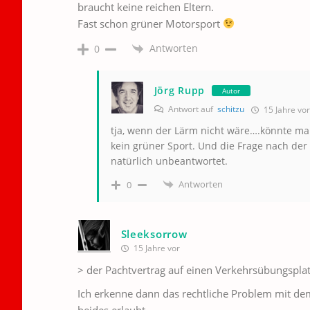
braucht keine reichen Eltern.
Fast schon grüner Motorsport
Antworten
0
Jörg Rupp
Autor
Antwort auf
schitzu
15 Jahre vor
tja, wenn der Lärm nicht wäre….könnte man
kein grüner Sport. Und die Frage nach der 
natürlich unbeantwortet.
Antworten
0
Sleeksorrow
15 Jahre vor
> der Pachtvertrag auf einen Verkehrsübungsplat
Ich erkenne dann das rechtliche Problem mit dem