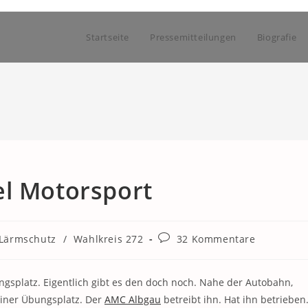
Startseite
Pressemitteilungen
Biografie
el Motorsport
Beitrags-
Lärmschutz
/
Wahlkreis 272
32 Kommentare
Kommentare:
ngsplatz. Eigentlich gibt es den doch noch. Nahe der Autobahn,
einer Übungsplatz. Der
AMC Albgau
betreibt ihn. Hat ihn betrieben