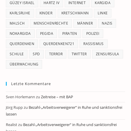
GÜZEY ISRAEL
HARTZ IV
INTERNET
KARGIDA
KARLSRUHE
KINDER
KRETSCHMANN
LINKE
MALSCH
MENSCHENRECHTE
MÄNNER
NAZIS
NOKARGIDA
PEGIDA
PIRATEN
POLIZEI
QUERDENKEN
QUERDENKEN721
RASSISMUS
SCHULE
SPD
TERROR
TWITTER
ZENSURSULA
ÜBERWACHUNG
Letzte Kommentare
Sven Horlemann
zu
Zeitreise – mit BAP
Jörg Rupp
zu
Bezahl-„Arbeitsverweigerer“ in Ruhe und sanktionsfrei
lassen
Realist
zu
Bezahl-„Arbeitsverweigerer“ in Ruhe und sanktionsfrei