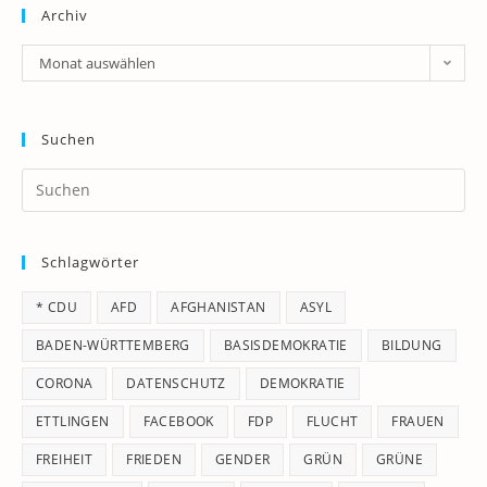
Archiv
Archiv
Monat auswählen
Suchen
Pr
Es
to
Schlagwörter
clo
th
* CDU
AFD
AFGHANISTAN
ASYL
se
pan
BADEN-WÜRTTEMBERG
BASISDEMOKRATIE
BILDUNG
CORONA
DATENSCHUTZ
DEMOKRATIE
ETTLINGEN
FACEBOOK
FDP
FLUCHT
FRAUEN
FREIHEIT
FRIEDEN
GENDER
GRÜN
GRÜNE