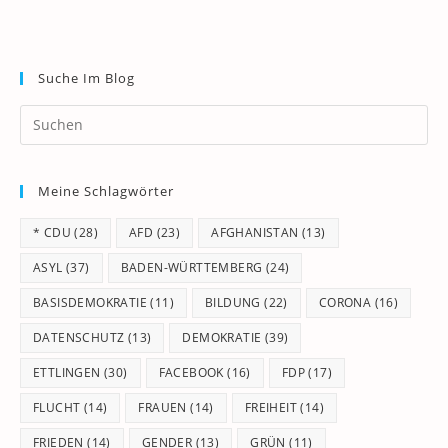
Suche Im Blog
Pr
Es
to
Meine Schlagwörter
clo
th
* CDU
(28)
AFD
(23)
AFGHANISTAN
(13)
se
pan
ASYL
(37)
BADEN-WÜRTTEMBERG
(24)
BASISDEMOKRATIE
(11)
BILDUNG
(22)
CORONA
(16)
DATENSCHUTZ
(13)
DEMOKRATIE
(39)
ETTLINGEN
(30)
FACEBOOK
(16)
FDP
(17)
FLUCHT
(14)
FRAUEN
(14)
FREIHEIT
(14)
FRIEDEN
(14)
GENDER
(13)
GRÜN
(11)