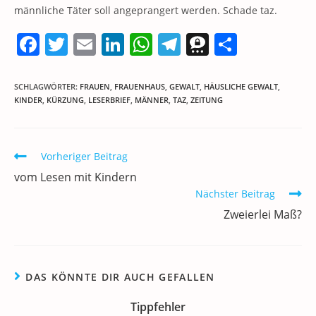
männliche Täter soll angeprangert werden. Schade taz.
F
T
E
Li
W
T
T
T
a
w
m
n
h
el
h
ei
c
itt
ai
k
at
e
re
le
SCHLAGWÖRTER
:
FRAUEN
,
FRAUENHAUS
,
GEWALT
,
HÄUSLICHE GEWALT
,
KINDER
,
KÜRZUNG
,
LESERBRIEF
,
MÄNNER
,
TAZ
,
ZEITUNG
e
er
l
e
s
gr
e
n
b
dI
A
a
m
o
n
p
m
a
Weitere
Vorheriger Beitrag
Artikel
o
p
vom Lesen mit Kindern
ansehen
k
Nächster Beitrag
Zweierlei Maß?
DAS KÖNNTE DIR AUCH GEFALLEN
Tippfehler