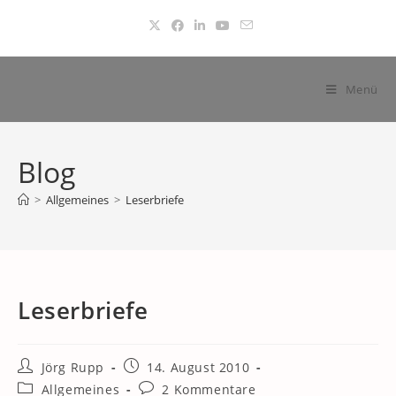
Zum
Inhalt
springen
Menü
Blog
>
Allgemeines
>
Leserbriefe
Leserbriefe
Beitrags-
Beitrag
Jörg Rupp
14. August 2010
Autor:
veröffentlicht:
Beitrags-
Beitrags-
Allgemeines
2 Kommentare