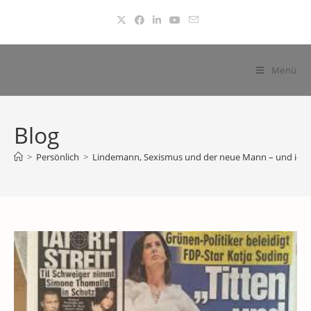
Zum
Inhalt
springen
Menü
Blog
>
Persönlich
>
Lindemann, Sexismus und der neue Mann – und ich