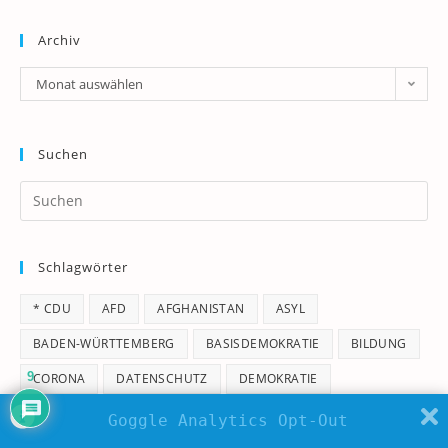
Archiv
Archiv
Monat auswählen
Suchen
Pr
Es
to
Schlagwörter
clo
th
* CDU
AFD
AFGHANISTAN
ASYL
se
pan
BADEN-WÜRTTEMBERG
BASISDEMOKRATIE
BILDUNG
9
CORONA
DATENSCHUTZ
DEMOKRATIE
ETTLINGEN
FACEBOOK
FDP
FLUCHT
FRAUEN
Goggle Analytics Opt-Out