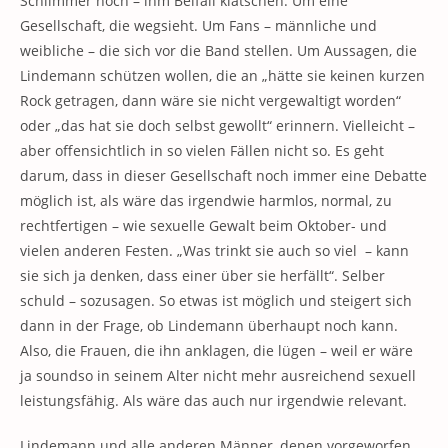
Schlimmer noch – ihm Beifall klatschen. Um eine
Gesellschaft, die wegsieht. Um Fans – männliche und
weibliche – die sich vor die Band stellen. Um Aussagen, die
Lindemann schützen wollen, die an „hätte sie keinen kurzen
Rock getragen, dann wäre sie nicht vergewaltigt worden“
oder „das hat sie doch selbst gewollt“ erinnern. Vielleicht –
aber offensichtlich in so vielen Fällen nicht so. Es geht
darum, dass in dieser Gesellschaft noch immer eine Debatte
möglich ist, als wäre das irgendwie harmlos, normal, zu
rechtfertigen – wie sexuelle Gewalt beim Oktober- und
vielen anderen Festen. „Was trinkt sie auch so viel – kann
sie sich ja denken, dass einer über sie herfällt“. Selber
schuld – sozusagen. So etwas ist möglich und steigert sich
dann in der Frage, ob Lindemann überhaupt noch kann.
Also, die Frauen, die ihn anklagen, die lügen – weil er wäre
ja soundso in seinem Alter nicht mehr ausreichend sexuell
leistungsfähig. Als wäre das auch nur irgendwie relevant.
Lindemann und alle anderen Männer, denen vorgeworfen