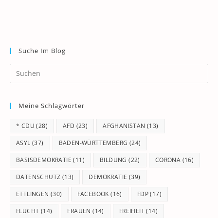
Suche Im Blog
Pr
Es
to
Meine Schlagwörter
clo
th
* CDU
(28)
AFD
(23)
AFGHANISTAN
(13)
se
pan
ASYL
(37)
BADEN-WÜRTTEMBERG
(24)
BASISDEMOKRATIE
(11)
BILDUNG
(22)
CORONA
(16)
DATENSCHUTZ
(13)
DEMOKRATIE
(39)
ETTLINGEN
(30)
FACEBOOK
(16)
FDP
(17)
FLUCHT
(14)
FRAUEN
(14)
FREIHEIT
(14)