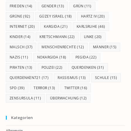
FRIEDEN
(14)
GENDER
(13)
GRÜN
(11)
GRÜNE
(92)
GÜZEY ISRAEL
(18)
HARTZ IV
(20)
INTERNET
(20)
KARGIDA
(21)
KARLSRUHE
(46)
KINDER
(14)
KRETSCHMANN
(22)
LINKE
(20)
MALSCH
(37)
MENSCHENRECHTE
(12)
MÄNNER
(15)
NAZIS
(11)
NOKARGIDA
(18)
PEGIDA
(22)
PIRATEN
(13)
POLIZEI
(22)
QUERDENKEN
(31)
QUERDENKEN721
(17)
RASSISMUS
(13)
SCHULE
(15)
SPD
(39)
TERROR
(13)
TWITTER
(16)
ZENSURSULA
(11)
ÜBERWACHUNG
(12)
Kategorien
Allgemein