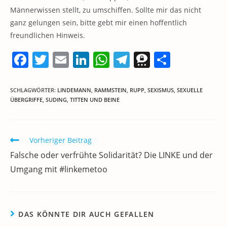
Männerwissen stellt, zu umschiffen. Sollte mir das nicht
ganz gelungen sein, bitte gebt mir einen hoffentlich
freundlichen Hinweis.
F
T
E
Li
W
T
T
T
a
w
m
n
h
el
h
ei
c
itt
ai
k
at
e
re
le
SCHLAGWÖRTER
:
LINDEMANN
,
RAMMSTEIN
,
RUPP
,
SEXISMUS
,
SEXUELLE
ÜBERGRIFFE
,
SUDING
,
TITTEN UND BEINE
e
er
l
e
s
gr
e
n
b
dI
A
a
m
o
n
p
m
a
Weitere
Vorheriger Beitrag
Artikel
o
p
Falsche oder verfrühte Solidarität? Die LINKE und der
ansehen
k
Umgang mit #linkemetoo
DAS KÖNNTE DIR AUCH GEFALLEN