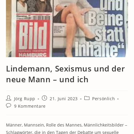
Lindemann, Sexismus und der
neue Mann – und ich
Beitrags-
Beitrag
Beitrags-
Jörg Rupp
21. Juni 2023
Persönlich
Autor:
veröffentlicht:
Kategorie:
Beitrags-
9 Kommentare
Kommentare:
Männer, Mannsein, Rolle des Mannes, Männlichkeitsbilder –
Schlagwörter, die in den Tagen der Debatte um sexuelle