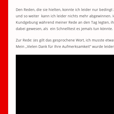
Den Reden, die sie hielten, konnte ich leider nur bedin
und so weiter kann ich leider nichts mehr abgewinnen. Ich
Kundgebung während meiner Rede an den Tag legten, ihr
dabei gewesen, als ein Schnelltest es jemals tun könnte.
Zur Rede: (es gilt das gesprochene Wort, ich musste etwa
Mein „Vielen Dank für Ihre Aufmerksamkeit“ wurde leider