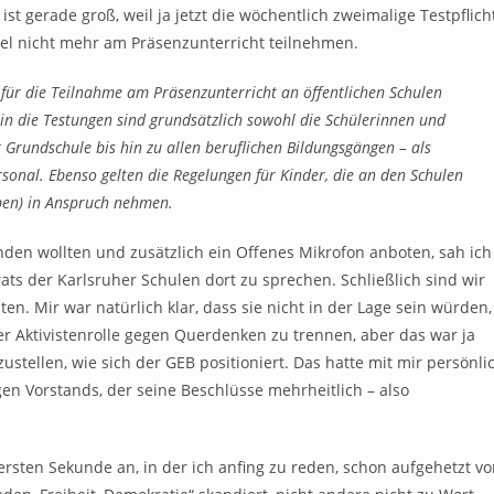
t gerade groß, weil ja jetzt die wöchentlich zweimalige Testpflich
el nicht mehr am Präsenzunterricht teilnehmen.
 für die Teilnahme am Präsenzunterricht an öffentlichen Schulen
 in die Testungen sind grundsätzlich sowohl die Schülerinnen und
 Grundschule bis hin zu allen beruflichen Bildungsgängen – als
sonal. Ebenso gelten die Regelungen für Kinder, die an den Schulen
eben) in Anspruch nehmen.
nden wollten und zusätzlich ein Offenes Mikrofon anboten, sah ich
rats der Karlsruher Schulen dort zu sprechen. Schließlich sind wir
llten. Mir war natürlich klar, dass sie nicht in der Lage sein würden,
er Aktivistenrolle gegen Querdenken zu trennen, aber das war ja
stellen, wie sich der GEB positioniert. Das hatte mit mir persönli
gen Vorstands, der seine Beschlüsse mehrheitlich – also
ersten Sekunde an, in der ich anfing zu reden, schon aufgehetzt v