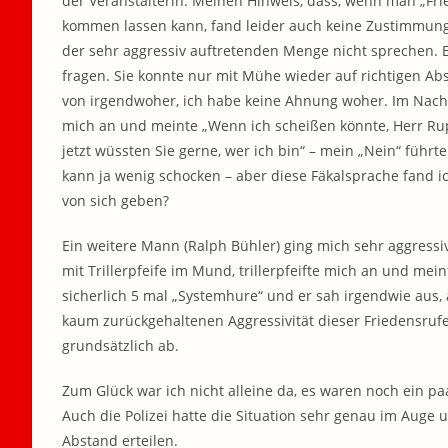
der Veranstalterin. Meinen Hinweis, dass, wenn man „Frie
kommen lassen kann, fand leider auch keine Zustimmung (i
der sehr aggressiv auftretenden Menge nicht sprechen.
fragen. Sie konnte nur mit Mühe wieder auf richtigen Ab
von irgendwoher, ich habe keine Ahnung woher. Im Nachga
mich an und meinte „Wenn ich scheißen könnte, Herr Rupp,
jetzt wüssten Sie gerne, wer ich bin“ – mein „Nein“ führ
kann ja wenig schocken – aber diese Fäkalsprache fand
von sich geben?
Ein weitere Mann (Ralph Bühler) ging mich sehr aggressiv
mit Trillerpfeife im Mund, trillerpfeifte mich an und mei
sicherlich 5 mal „Systemhure“ und er sah irgendwie aus, a
kaum zurückgehaltenen Aggressivität dieser Friedensru
grundsätzlich ab.
Zum Glück war ich nicht alleine da, es waren noch ein paa
Auch die Polizei hatte die Situation sehr genau im Auge
Abstand erteilen.