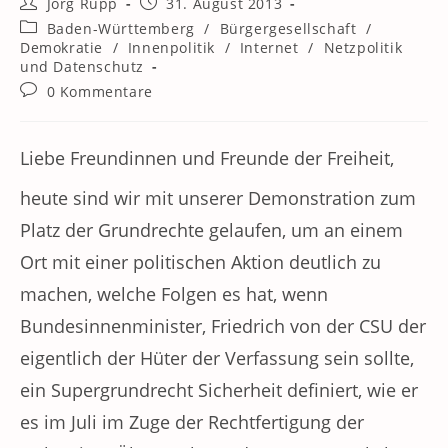
Beitrags-
Beitrag
Jörg Rupp
31. August 2013
Autor:
veröffentlicht:
Beitrags-
Baden-Württemberg
/
Bürgergesellschaft
/
Kategorie:
Demokratie
/
Innenpolitik
/
Internet
/
Netzpolitik
und Datenschutz
Beitrags-
0 Kommentare
Kommentare:
Liebe Freundinnen und Freunde der Freiheit,
heute sind wir mit unserer Demonstration zum
Platz der Grundrechte gelaufen, um an einem
Ort mit einer politischen Aktion deutlich zu
machen, welche Folgen es hat, wenn
Bundesinnenminister, Friedrich von der CSU der
eigentlich der Hüter der Verfassung sein sollte,
ein Supergrundrecht Sicherheit definiert, wie er
es im Juli im Zuge der Rechtfertigung der