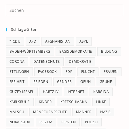
Pr
Es
to
Schlagwörter
clo
th
* CDU
AFD
AFGHANISTAN
ASYL
se
pan
BADEN-WÜRTTEMBERG
BASISDEMOKRATIE
BILDUNG
CORONA
DATENSCHUTZ
DEMOKRATIE
ETTLINGEN
FACEBOOK
FDP
FLUCHT
FRAUEN
FREIHEIT
FRIEDEN
GENDER
GRÜN
GRÜNE
GÜZEY ISRAEL
HARTZ IV
INTERNET
KARGIDA
KARLSRUHE
KINDER
KRETSCHMANN
LINKE
MALSCH
MENSCHENRECHTE
MÄNNER
NAZIS
NOKARGIDA
PEGIDA
PIRATEN
POLIZEI