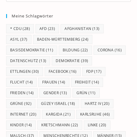
Es
to
Meine Schlagwörter
clo
th
* CDU
(28)
AFD
(23)
AFGHANISTAN
(13)
se
pan
ASYL
(37)
BADEN-WÜRTTEMBERG
(24)
BASISDEMOKRATIE
(11)
BILDUNG
(22)
CORONA
(16)
DATENSCHUTZ
(13)
DEMOKRATIE
(39)
ETTLINGEN
(30)
FACEBOOK
(16)
FDP
(17)
FLUCHT
(14)
FRAUEN
(14)
FREIHEIT
(14)
FRIEDEN
(14)
GENDER
(13)
GRÜN
(11)
GRÜNE
(92)
GÜZEY ISRAEL
(18)
HARTZ IV
(20)
INTERNET
(20)
KARGIDA
(21)
KARLSRUHE
(46)
KINDER
(14)
KRETSCHMANN
(22)
LINKE
(20)
MALSCH
(37)
MENSCHENRECHTE
(12)
MÄNNER
(15)