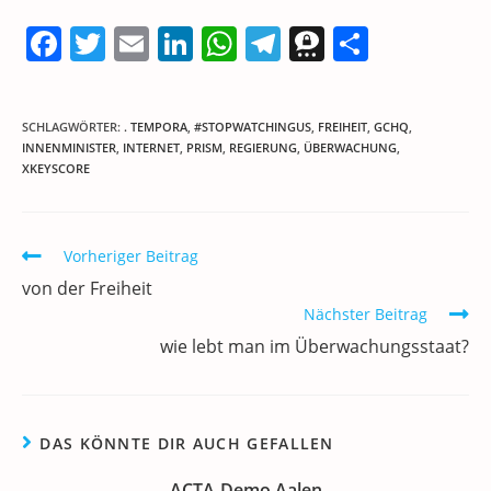
F
T
E
Li
W
T
T
T
a
w
m
n
h
el
h
ei
c
itt
ai
k
at
e
re
le
SCHLAGWÖRTER
:
. TEMPORA
,
#STOPWATCHINGUS
,
FREIHEIT
,
GCHQ
,
e
er
l
e
s
gr
e
n
INNENMINISTER
,
INTERNET
,
PRISM
,
REGIERUNG
,
ÜBERWACHUNG
,
XKEYSCORE
b
dI
A
a
m
o
n
p
m
a
o
p
Weitere
Vorheriger Beitrag
Artikel
k
von der Freiheit
ansehen
Nächster Beitrag
wie lebt man im Überwachungsstaat?
DAS KÖNNTE DIR AUCH GEFALLEN
ACTA-Demo Aalen