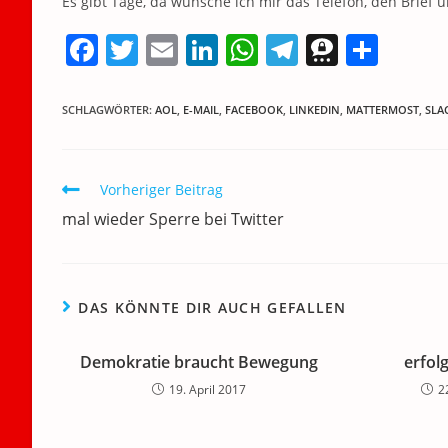
Es gibt Tage, da wünsche ich mir das Telefon, den Brief 
F
T
E
Li
W
T
T
T
a
w
m
n
h
el
h
ei
c
itt
ai
k
at
e
re
le
SCHLAGWÖRTER
:
AOL
,
E-MAIL
,
FACEBOOK
,
LINKEDIN
,
MATTERMOST
,
SLA
e
er
l
e
s
gr
e
n
b
dI
A
a
m
Weitere
Vorheriger Beitrag
o
n
p
m
a
Artikel
mal wieder Sperre bei Twitter
ansehen
o
p
k
DAS KÖNNTE DIR AUCH GEFALLEN
Demokratie braucht Bewegung
erfol
19. April 2017
2