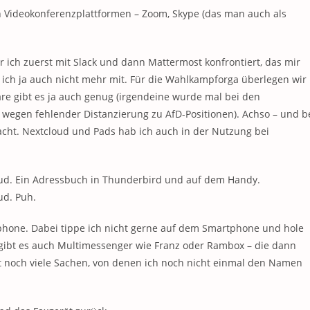
Videokonferenzplattformen – Zoom, Skype (das man auch als
 ich zuerst mit Slack und dann Mattermost konfrontiert, das mir
es ich ja auch nicht mehr mit. Für die Wahlkampforga überlegen wir
re gibt es ja auch genug (irgendeine wurde mal bei den
s wegen fehlender Distanzierung zu AfD-Positionen). Achso – und b
acht. Nextcloud und Pads hab ich auch in der Nutzung bei
oud. Ein Adressbuch in Thunderbird und auf dem Handy.
ud. Puh.
hone. Dabei tippe ich nicht gerne auf dem Smartphone und hole
r gibt es auch Multimessenger wie Franz oder Rambox – die dann
bt noch viele Sachen, von denen ich noch nicht einmal den Namen