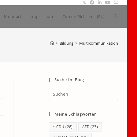
Website-
Mundart
Impressum
Cookie-Richtlinie (EU)
Suche
>
Bildung
>
Multikommunikation
umschalte
Suche Im Blog
Press
Escape
to
Meine Schlagwörter
close
the
* CDU
(28)
AFD
(23)
search