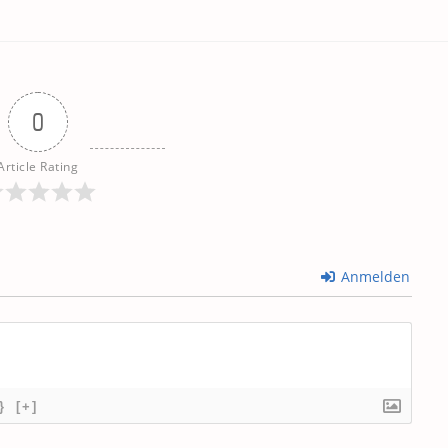
0
Article Rating
Anmelden
}
[+]