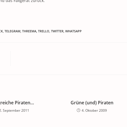
und das Faxgerät zurück.
CK
,
TELEGRAM
,
THREEMA
,
TRELLO
,
TWITTER
,
WHATSAPP
greiche Piraten…
Grüne (und) Piraten
2. September 2011
4. Oktober 2009