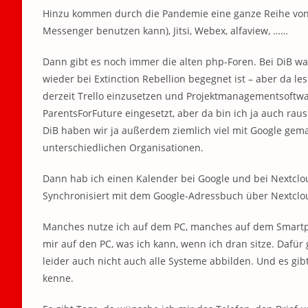
Hinzu kommen durch die Pandemie eine ganze Reihe von 
Messenger benutzen kann), Jitsi, Webex, alfaview, ……
Dann gibt es noch immer die alten php-Foren. Bei DiB war
wieder bei Extinction Rebellion begegnet ist – aber da l
derzeit Trello einzusetzen und Projektmanagementsoftwa
ParentsForFuture eingesetzt, aber da bin ich ja auch rau
DiB haben wir ja außerdem ziemlich viel mit Google gem
unterschiedlichen Organisationen.
Dann hab ich einen Kalender bei Google und bei Nextcl
Synchronisiert mit dem Google-Adressbuch über Nextclo
Manches nutze ich auf dem PC, manches auf dem Smartp
mir auf den PC, was ich kann, wenn ich dran sitze. Dafü
leider auch nicht auch alle Systeme abbilden. Und es gi
kenne.