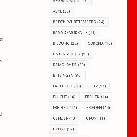
panel.
AFGHANISTAN
(13)
ASYL
(37)
BADEN-WÜRTTEMBERG
(24)
BASISDEMOKRATIE
(11)
s:
BILDUNG
(22)
CORONA
(16)
DATENSCHUTZ
(13)
s
DEMOKRATIE
(39)
ETTLINGEN
(30)
FACEBOOK
(16)
FDP
(17)
FLUCHT
(14)
FRAUEN
(14)
FREIHEIT
(14)
FRIEDEN
(14)
d
GENDER
(13)
GRÜN
(11)
GRÜNE
(92)