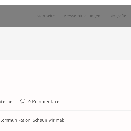
Startseite
Pressemitteilungen
Biografie
Beitrags-
nternet
0 Kommentare
Kommentare:
ie Kommunikation. Schaun wir mal: