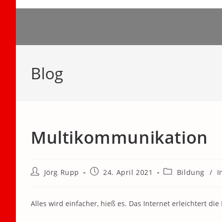
Zum
Inhalt
springen
Blog
Multikommunikation
Beitrags-
Beitrag
Beitrags-
Jörg Rupp
24. April 2021
Bildung
/
I
Autor:
veröffentlicht:
Kategorie:
Alles wird einfacher, hieß es. Das Internet erleichtert d