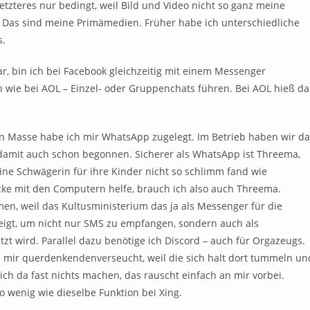
etzteres nur bedingt, weil Bild und Video nicht so ganz meine
g. Das sind meine Primämedien. Früher habe ich unterschiedliche
s.
r, bin ich bei Facebook gleichzeitig mit einem Messenger
h wie bei AOL – Einzel- oder Gruppenchats führen. Bei AOL hieß da
n Masse habe ich mir WhatsApp zugelegt. Im Betrieb haben wir da
damit auch schon begonnen. Sicherer als WhatsApp ist Threema,
ine Schwägerin für ihre Kinder nicht so schlimm fand wie
ke mit den Computern helfe, brauch ich also auch Threema.
, weil das Kultusministerium das ja als Messenger für die
zeigt, um nicht nur SMS zu empfangen, sondern auch als
tzt wird. Parallel dazu benötige ich Discord – auch für Orgazeugs.
bei mir querdenkendenverseucht, weil die sich halt dort tummeln un
ich da fast nichts machen, das rauscht einfach an mir vorbei.
o wenig wie dieselbe Funktion bei Xing.