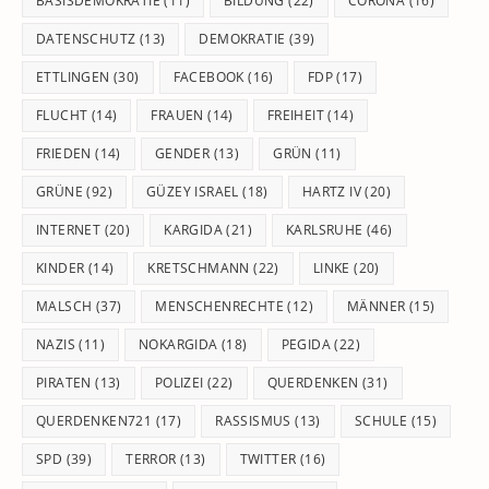
BASISDEMOKRATIE
(11)
BILDUNG
(22)
CORONA
(16)
DATENSCHUTZ
(13)
DEMOKRATIE
(39)
ETTLINGEN
(30)
FACEBOOK
(16)
FDP
(17)
FLUCHT
(14)
FRAUEN
(14)
FREIHEIT
(14)
FRIEDEN
(14)
GENDER
(13)
GRÜN
(11)
GRÜNE
(92)
GÜZEY ISRAEL
(18)
HARTZ IV
(20)
INTERNET
(20)
KARGIDA
(21)
KARLSRUHE
(46)
KINDER
(14)
KRETSCHMANN
(22)
LINKE
(20)
MALSCH
(37)
MENSCHENRECHTE
(12)
MÄNNER
(15)
NAZIS
(11)
NOKARGIDA
(18)
PEGIDA
(22)
PIRATEN
(13)
POLIZEI
(22)
QUERDENKEN
(31)
QUERDENKEN721
(17)
RASSISMUS
(13)
SCHULE
(15)
SPD
(39)
TERROR
(13)
TWITTER
(16)