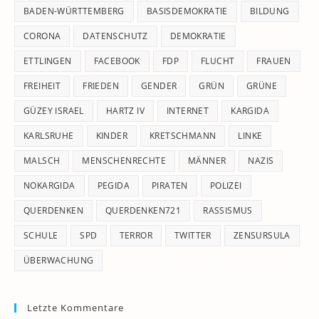
pan
BADEN-WÜRTTEMBERG
BASISDEMOKRATIE
BILDUNG
CORONA
DATENSCHUTZ
DEMOKRATIE
ETTLINGEN
FACEBOOK
FDP
FLUCHT
FRAUEN
FREIHEIT
FRIEDEN
GENDER
GRÜN
GRÜNE
GÜZEY ISRAEL
HARTZ IV
INTERNET
KARGIDA
KARLSRUHE
KINDER
KRETSCHMANN
LINKE
MALSCH
MENSCHENRECHTE
MÄNNER
NAZIS
NOKARGIDA
PEGIDA
PIRATEN
POLIZEI
QUERDENKEN
QUERDENKEN721
RASSISMUS
SCHULE
SPD
TERROR
TWITTER
ZENSURSULA
ÜBERWACHUNG
Letzte Kommentare