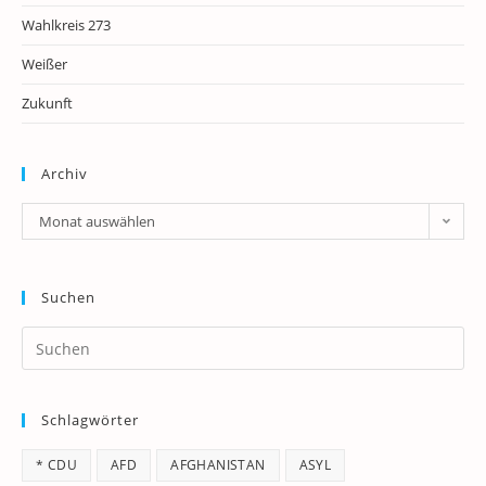
Wahlkreis 273
Weißer
Zukunft
Archiv
Archiv
Monat auswählen
Suchen
Pr
Es
to
Schlagwörter
clo
th
* CDU
AFD
AFGHANISTAN
ASYL
se