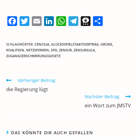
F
T
E
Li
W
T
T
T
a
w
m
n
h
el
h
ei
c
itt
ai
k
at
e
re
le
SCHLAGWÖRTER
:
CENCILIA
,
GLÜCKSSPIELSTAATSVERTRAG
,
GRÜNE
,
e
er
l
e
s
gr
e
n
KOALITION
,
NETZSPERREN
,
SPD
,
ZENSUR
,
ZENSURSULA
,
ZUGANGSERSCHWERUNGSGESETZ
b
dI
A
a
m
o
n
p
m
a
o
p
Weitere
Vorheriger Beitrag
Artikel
k
die Regierung lügt
ansehen
Nächster Beitrag
ein Wort zum JMSTV
DAS KÖNNTE DIR AUCH GEFALLEN