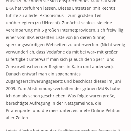
entsetzt, nachdem sie sich ensprechendes Material vom
BKA hat vorführen lassen. Dieses Entsetzen (mit Recht!)
führte zu allerlei Aktionismus – zum größten Teil
unüberlegtem (zu UNrecht). Zunächst schloss sie eine
Vereinbarung mit 5 großen Internetprovidern, sich freiwillig
einer vom BKA erstellten Liste von (in deren Sinne)
sperrungswürdigen Webseiten zu unterwerfen. (Nicht wenig
verwunderlich, dass Vodafone da mit bei war- mit großer
Eilfertigkeit unterwarf man sich ja auch den Sperr- und
Zensurwünschen der Regimes in Kairo und anderswo).
Danach entwarf man ein sogenanntes
Zugangserschwerungsgesetz und beschloss dieses im Juni
2009. Zum Abstimmungsverhalten der grünen MdBs habe
ich damals schon
geschrieben
. Was folgte waren große,
berechtigte Aufregung in der Netzgemeinde, die
Piratenpartei und die meistunterzeichnete Online-Petition
aller Zeiten.
Letzte Woche hat nun der Koalitionsausschuss festgestellt,