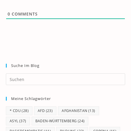
0
COMMENTS
Suche Im Blog
Pr
Es
to
Meine Schlagwörter
clo
th
* CDU
(28)
AFD
(23)
AFGHANISTAN
(13)
se
pan
ASYL
(37)
BADEN-WÜRTTEMBERG
(24)