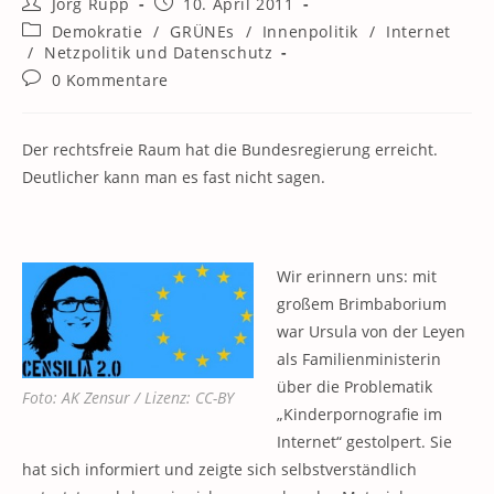
Beitrags-
Beitrag
Jörg Rupp
10. April 2011
Autor:
veröffentlicht:
Beitrags-
Demokratie
/
GRÜNEs
/
Innenpolitik
/
Internet
Kategorie:
/
Netzpolitik und Datenschutz
Beitrags-
0 Kommentare
Kommentare:
Der rechtsfreie Raum hat die Bundesregierung erreicht.
Deutlicher kann man es fast nicht sagen.
Wir erinnern uns: mit
großem Brimbaborium
war Ursula von der Leyen
als Familienministerin
über die Problematik
Foto: AK Zensur / Lizenz: CC-BY
„Kinderpornografie im
Internet“ gestolpert. Sie
hat sich informiert und zeigte sich selbstverständlich