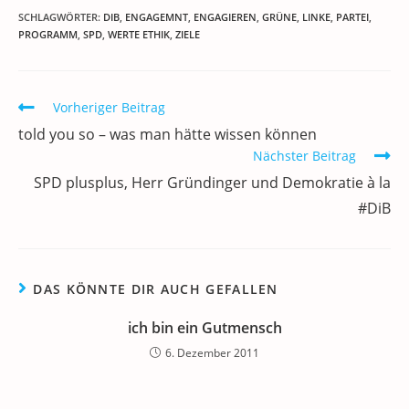
c
itt
ai
k
at
e
re
le
SCHLAGWÖRTER
:
DIB
,
ENGAGEMNT
,
ENGAGIEREN
,
GRÜNE
,
LINKE
,
PARTEI
,
PROGRAMM
,
SPD
,
WERTE ETHIK
,
ZIELE
e
er
l
e
s
gr
e
n
b
dI
A
a
m
o
n
p
m
a
Weitere
Vorheriger Beitrag
Artikel
o
p
told you so – was man hätte wissen können
ansehen
k
Nächster Beitrag
SPD plusplus, Herr Gründinger und Demokratie à la
#DiB
DAS KÖNNTE DIR AUCH GEFALLEN
ich bin ein Gutmensch
6. Dezember 2011