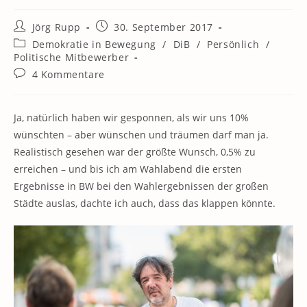
Beitrags-
Beitrag
Jörg Rupp
30. September 2017
Autor:
veröffentlicht:
Beitrags-
Demokratie in Bewegung
/
DiB
/
Persönlich
/
Kategorie:
Politische Mitbewerber
Beitrags-
4 Kommentare
Kommentare:
Ja, natürlich haben wir gesponnen, als wir uns 10%
wünschten – aber wünschen und träumen darf man ja.
Realistisch gesehen war der größte Wunsch, 0,5% zu
erreichen – und bis ich am Wahlabend die ersten
Ergebnisse in BW bei den Wahlergebnissen der großen
Städte auslas, dachte ich auch, dass das klappen könnte.