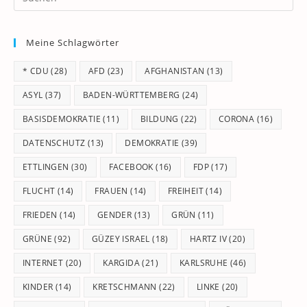
Es
to
Meine Schlagwörter
clo
th
* CDU
(28)
AFD
(23)
AFGHANISTAN
(13)
se
pan
ASYL
(37)
BADEN-WÜRTTEMBERG
(24)
BASISDEMOKRATIE
(11)
BILDUNG
(22)
CORONA
(16)
DATENSCHUTZ
(13)
DEMOKRATIE
(39)
ETTLINGEN
(30)
FACEBOOK
(16)
FDP
(17)
FLUCHT
(14)
FRAUEN
(14)
FREIHEIT
(14)
FRIEDEN
(14)
GENDER
(13)
GRÜN
(11)
GRÜNE
(92)
GÜZEY ISRAEL
(18)
HARTZ IV
(20)
INTERNET
(20)
KARGIDA
(21)
KARLSRUHE
(46)
KINDER
(14)
KRETSCHMANN
(22)
LINKE
(20)