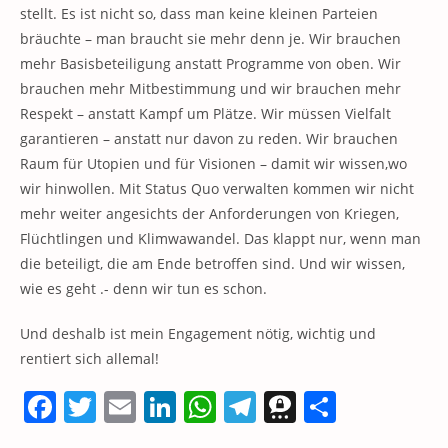
stellt. Es ist nicht so, dass man keine kleinen Parteien
bräuchte – man braucht sie mehr denn je. Wir brauchen
mehr Basisbeteiligung anstatt Programme von oben. Wir
brauchen mehr Mitbestimmung und wir brauchen mehr
Respekt – anstatt Kampf um Plätze. Wir müssen Vielfalt
garantieren – anstatt nur davon zu reden. Wir brauchen
Raum für Utopien und für Visionen – damit wir wissen,wo
wir hinwollen. Mit Status Quo verwalten kommen wir nicht
mehr weiter angesichts der Anforderungen von Kriegen,
Flüchtlingen und Klimwawandel. Das klappt nur, wenn man
die beteiligt, die am Ende betroffen sind. Und wir wissen,
wie es geht .- denn wir tun es schon.
Und deshalb ist mein Engagement nötig, wichtig und
rentiert sich allemal!
F
T
E
Li
W
T
T
T
a
w
m
n
h
el
h
ei