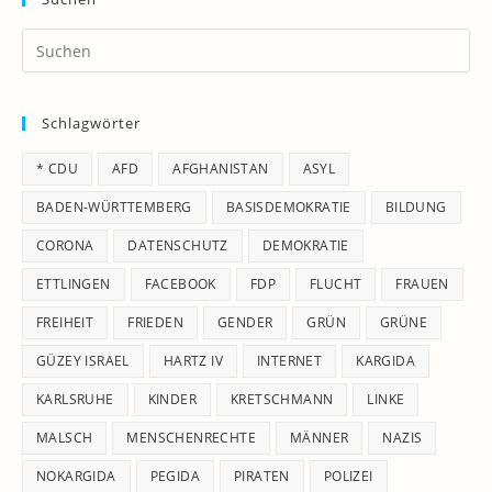
Pr
Es
to
Schlagwörter
clo
th
* CDU
AFD
AFGHANISTAN
ASYL
se
pan
BADEN-WÜRTTEMBERG
BASISDEMOKRATIE
BILDUNG
CORONA
DATENSCHUTZ
DEMOKRATIE
ETTLINGEN
FACEBOOK
FDP
FLUCHT
FRAUEN
FREIHEIT
FRIEDEN
GENDER
GRÜN
GRÜNE
GÜZEY ISRAEL
HARTZ IV
INTERNET
KARGIDA
KARLSRUHE
KINDER
KRETSCHMANN
LINKE
MALSCH
MENSCHENRECHTE
MÄNNER
NAZIS
NOKARGIDA
PEGIDA
PIRATEN
POLIZEI