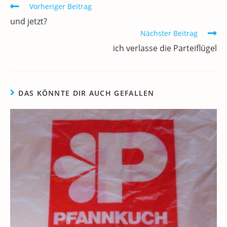
b
dI
A
a
m
Weitere
Vorheriger Beitrag
o
n
p
m
a
Artikel
und jetzt?
ansehen
o
p
Nächster Beitrag
k
ich verlasse die Parteiflügel
DAS KÖNNTE DIR AUCH GEFALLEN