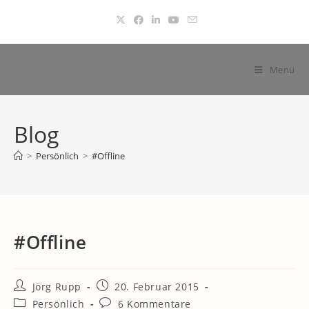
Zum
Inhalt
springen
Menü
Blog
>
Persönlich
>
#Offline
#Offline
Beitrags-
Beitrag
Jörg Rupp
20. Februar 2015
Autor:
veröffentlicht:
Beitrags-
Beitrags-
Persönlich
6 Kommentare