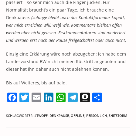
passiert – so sehr mich auch die Finger jucken. Für
Normalität braucht’s ein paar Tage. Ich brauche eine
Denkpause.
(solange bleibt auch das Kontaktformular kaputt,
wer mich erreichen will, weiß wie, Kommentare bleiben offen,
werden aber nicht gelesen. Erstkommentatoren sind moderiert
und werden erst nach der Pause freigeschaltet oder auch nicht)
Einzig eine Erklärung wäre noch abzugeben: ich habe dem
Landesvorstand BW nicht meinen Rücktritt angeboten und
dieser hat ihn daher auch nicht ablehnen können.
Bis auf Weiteres, bis auf bald.
F
T
E
Li
W
T
T
T
a
w
m
n
h
el
h
ei
c
itt
ai
k
at
e
re
le
SCHLAGWÖRTER
:
#TWOFF
,
DENKPAUSE
,
OFFLINE
,
PERSÖNLICH
,
SHITSTORM
e
er
l
e
s
gr
e
n