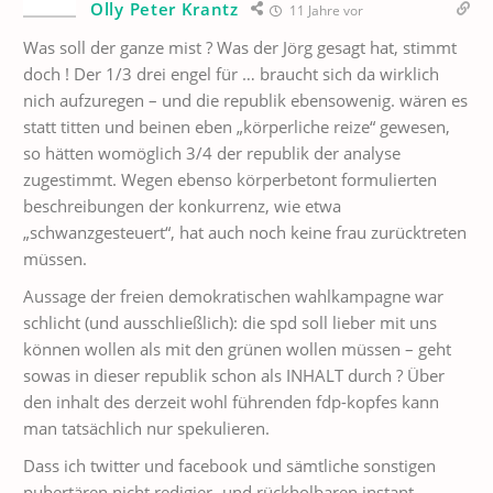
Olly Peter Krantz
11 Jahre vor
Was soll der ganze mist ? Was der Jörg gesagt hat, stimmt
doch ! Der 1/3 drei engel für … braucht sich da wirklich
nich aufzuregen – und die republik ebensowenig. wären es
statt titten und beinen eben „körperliche reize“ gewesen,
so hätten womöglich 3/4 der republik der analyse
zugestimmt. Wegen ebenso körperbetont formulierten
beschreibungen der konkurrenz, wie etwa
„schwanzgesteuert“, hat auch noch keine frau zurücktreten
müssen.
Aussage der freien demokratischen wahlkampagne war
schlicht (und ausschließlich): die spd soll lieber mit uns
können wollen als mit den grünen wollen müssen – geht
sowas in dieser republik schon als INHALT durch ? Über
den inhalt des derzeit wohl führenden fdp-kopfes kann
man tatsächlich nur spekulieren.
Dass ich twitter und facebook und sämtliche sonstigen
pubertären nicht redigier- und rückholbaren instant-