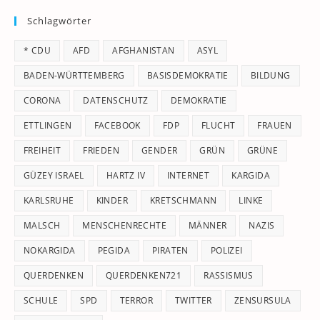
to
Schlagwörter
clo
th
* CDU
AFD
AFGHANISTAN
ASYL
se
pan
BADEN-WÜRTTEMBERG
BASISDEMOKRATIE
BILDUNG
CORONA
DATENSCHUTZ
DEMOKRATIE
ETTLINGEN
FACEBOOK
FDP
FLUCHT
FRAUEN
FREIHEIT
FRIEDEN
GENDER
GRÜN
GRÜNE
GÜZEY ISRAEL
HARTZ IV
INTERNET
KARGIDA
KARLSRUHE
KINDER
KRETSCHMANN
LINKE
MALSCH
MENSCHENRECHTE
MÄNNER
NAZIS
NOKARGIDA
PEGIDA
PIRATEN
POLIZEI
QUERDENKEN
QUERDENKEN721
RASSISMUS
SCHULE
SPD
TERROR
TWITTER
ZENSURSULA