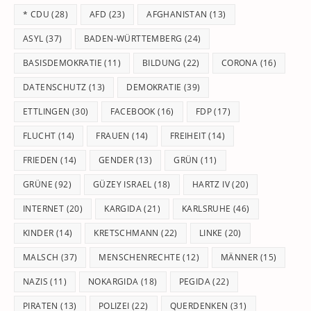
th
* CDU
(28)
AFD
(23)
AFGHANISTAN
(13)
se
pan
ASYL
(37)
BADEN-WÜRTTEMBERG
(24)
BASISDEMOKRATIE
(11)
BILDUNG
(22)
CORONA
(16)
DATENSCHUTZ
(13)
DEMOKRATIE
(39)
ETTLINGEN
(30)
FACEBOOK
(16)
FDP
(17)
FLUCHT
(14)
FRAUEN
(14)
FREIHEIT
(14)
FRIEDEN
(14)
GENDER
(13)
GRÜN
(11)
GRÜNE
(92)
GÜZEY ISRAEL
(18)
HARTZ IV
(20)
INTERNET
(20)
KARGIDA
(21)
KARLSRUHE
(46)
KINDER
(14)
KRETSCHMANN
(22)
LINKE
(20)
MALSCH
(37)
MENSCHENRECHTE
(12)
MÄNNER
(15)
NAZIS
(11)
NOKARGIDA
(18)
PEGIDA
(22)
PIRATEN
(13)
POLIZEI
(22)
QUERDENKEN
(31)